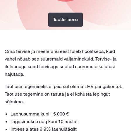
Taotle laenu
Oma tervise ja meelerahu eest tuleb hoolitseda, kuid
vahel nõuab see suuremaid väljaminekuid. Tervise- ja
ilulaenuga saad tervisega seotud suuremaid kulutusi
hajutada.
Taotluse tegemiseks ei pea sul olema LHV pangakontot.
Taotluse tegemine on tasuta ja ei kohusta lepingut
sõlmima.
Laenusumma kuni 15 000 €
Tagasimakse aeg kuni 10 aastat
Intress alates 9,9% laenujäägilt