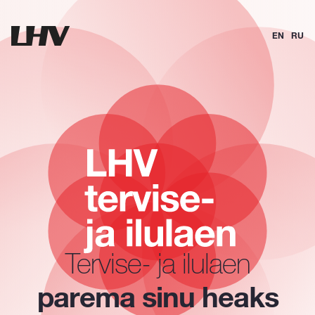
EN
RU
Tervise- ja ilulaen
parema sinu heaks