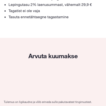
Lepingutasu 2% laenusummast, vähemalt 29,9 €
Tagatist ei ole vaja
Tasuta ennetähtaegne tagastamine
Arvuta kuumakse
Summa
4000
€
Periood
5 aastat
Tulemus on ligikaudne ja võib erineda sulle pakutavatest tingimustest.