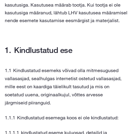
kasutusiga. Kasutusea määrab tootja. Kui tootja ei ole
kasutusiga määranud, lähtub LHV kasutusea määramisel
nende esemete kasutamise eesmärgist ja materjalist.
Kindlustatud ese
Kindlustatud esemeks võivad olla mitmesugused
vallasasjad, sealhulgas internetist ostetud vallasasjad,
mille eest on kaardiga täielikult tasutud ja mis on
soetatud uuena, originaalkujul, võttes arvesse
järgmiseid piiranguid.
Kindlustatud esemega koos ei ole kindlustatud:
kindlustatud eseme kuluosad, detailid ja