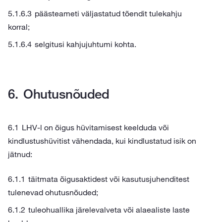
päästeameti väljastatud tõendit tulekahju
korral;
selgitusi kahjujuhtumi kohta.
Ohutusnõuded
LHV-l on õigus hüvitamisest keelduda või
kindlustushüvitist vähendada, kui kindlustatud isik on
jätnud:
täitmata õigusaktidest või kasutusjuhenditest
tulenevad ohutusnõuded;
tuleohuallika järelevalveta või alaealiste laste