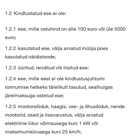
Kindlustatud ese ei ole:
ese, mille ostuhind on alla 100 euro või üle 5000
euro;
kasutatud ese, välja arvatud müüja poes
kasutatud näidistoode;
üüritud, renditud või liisitud ese;
ese, mille eest ei ole kindlustusjuhtumi
toimumise hetkeks täielikult tasutud, sealhulgas
järelmaksuga ostetud ese;
mootorsõiduk, haagis, vee- ja õhusõiduk, nende
mootorid, osad ja lisavarustus, välja arvatud
elektriline liikur võimsusega kuni 1 kW või
maksimumkiirusega kuni 25 km/h;