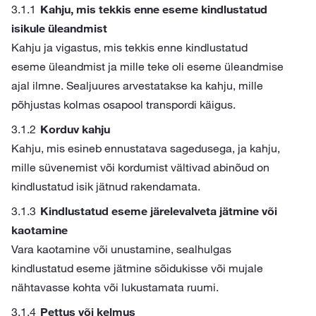
Kahju, mis tekkis enne eseme kindlustatud
isikule üleandmist
Kahju ja vigastus, mis tekkis enne kindlustatud
eseme üleandmist ja mille teke oli eseme üleandmise
ajal ilmne. Sealjuures arvestatakse ka kahju, mille
põhjustas kolmas osapool transpordi käigus.
Korduv kahju
Kahju, mis esineb ennustatava sagedusega, ja kahju,
mille süvenemist või kordumist vältivad abinõud on
kindlustatud isik jätnud rakendamata.
Kindlustatud eseme järelevalveta jätmine või
kaotamine
Vara kaotamine või unustamine, sealhulgas
kindlustatud eseme jätmine sõidukisse või mujale
nähtavasse kohta või lukustamata ruumi.
Pettus või kelmus