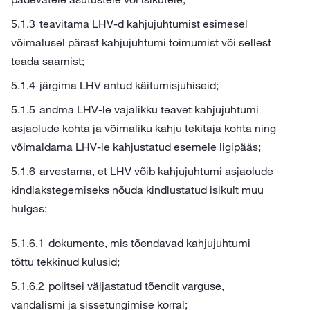
teavitama LHV-d kahjujuhtumist esimesel
võimalusel pärast kahjujuhtumi toimumist või sellest
teada saamist;
järgima LHV antud käitumisjuhiseid;
andma LHV-le vajalikku teavet kahjujuhtumi
asjaolude kohta ja võimaliku kahju tekitaja kohta ning
võimaldama LHV-le kahjustatud esemele ligipääs;
arvestama, et LHV võib kahjujuhtumi asjaolude
kindlakstegemiseks nõuda kindlustatud isikult muu
hulgas:
dokumente, mis tõendavad kahjujuhtumi
tõttu tekkinud kulusid;
politsei väljastatud tõendit varguse,
vandalismi ja sissetungimise korral;