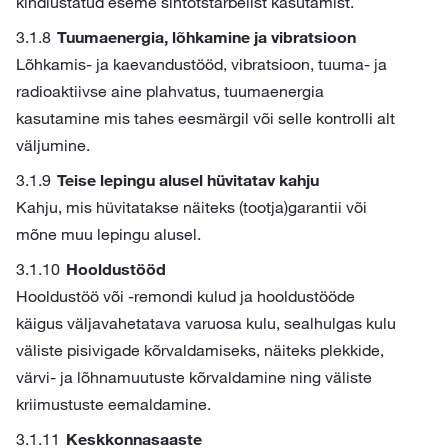
kindlustatud eseme sihtotstarbelist kasutamist.
Tuumaenergia, lõhkamine ja vibratsioon
Lõhkamis- ja kaevandustööd, vibratsioon, tuuma- ja
radioaktiivse aine plahvatus, tuumaenergia
kasutamine mis tahes eesmärgil või selle kontrolli alt
väljumine.
Teise lepingu alusel hüvitatav kahju
Kahju, mis hüvitatakse näiteks (tootja)garantii või
mõne muu lepingu alusel.
Hooldustööd
Hooldustöö või -remondi kulud ja hooldustööde
käigus väljavahetatava varuosa kulu, sealhulgas kulu
väliste pisivigade kõrvaldamiseks, näiteks plekkide,
värvi- ja lõhnamuutuste kõrvaldamine ning väliste
kriimustuste eemaldamine.
Keskkonnasaaste