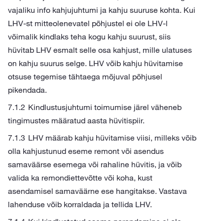
vajaliku info kahjujuhtumi ja kahju suuruse kohta. Kui
LHV-st mitteolenevatel põhjustel ei ole LHV-l
võimalik kindlaks teha kogu kahju suurust, siis
hüvitab LHV esmalt selle osa kahjust, mille ulatuses
on kahju suurus selge. LHV võib kahju hüvitamise
otsuse tegemise tähtaega mõjuval põhjusel
pikendada.
Kindlustusjuhtumi toimumise järel väheneb
tingimustes määratud aasta hüvitispiir.
LHV määrab kahju hüvitamise viisi, milleks võib
olla kahjustunud eseme remont või asendus
samaväärse esemega või rahaline hüvitis, ja võib
valida ka remondiettevõtte või koha, kust
asendamisel samaväärne ese hangitakse. Vastava
lahenduse võib korraldada ja tellida LHV.