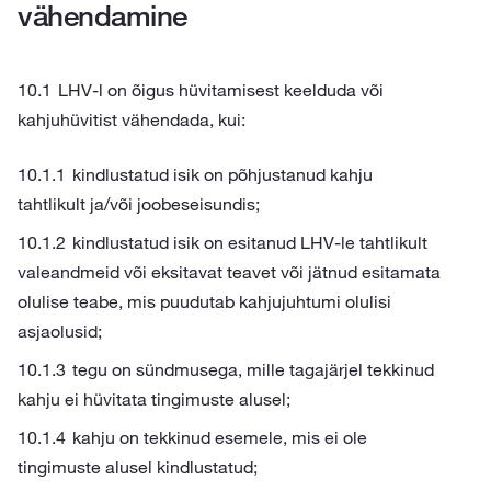
vähendamine
LHV-l on õigus hüvitamisest keelduda või
kahjuhüvitist vähendada, kui:
kindlustatud isik on põhjustanud kahju
tahtlikult ja/või joobeseisundis;
kindlustatud isik on esitanud LHV-le tahtlikult
valeandmeid või eksitavat teavet või jätnud esitamata
olulise teabe, mis puudutab kahjujuhtumi olulisi
asjaolusid;
tegu on sündmusega, mille tagajärjel tekkinud
kahju ei hüvitata tingimuste alusel;
kahju on tekkinud esemele, mis ei ole
tingimuste alusel kindlustatud;