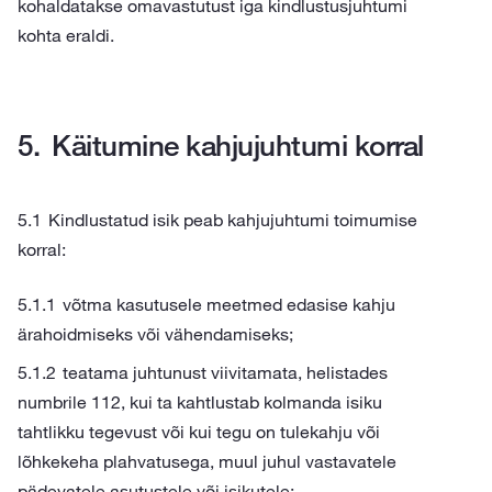
kohaldatakse omavastutust iga kindlustusjuhtumi
kohta eraldi.
Käitumine kahjujuhtumi korral
Kindlustatud isik peab kahjujuhtumi toimumise
korral:
võtma kasutusele meetmed edasise kahju
ärahoidmiseks või vähendamiseks;
teatama juhtunust viivitamata, helistades
numbrile 112, kui ta kahtlustab kolmanda isiku
tahtlikku tegevust või kui tegu on tulekahju või
lõhkekeha plahvatusega, muul juhul vastavatele
pädevatele asutustele või isikutele;