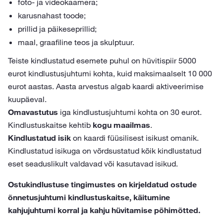
foto- ja videokaamera;
karusnahast toode;
prillid ja päikeseprillid;
maal, graafiline teos ja skulptuur.
Teiste kindlustatud esemete puhul on hüvitispiir 5000
eurot kindlustusjuhtumi kohta, kuid maksimaalselt 10 000
eurot aastas. Aasta arvestus algab kaardi aktiveerimise
kuupäeval.
Omavastutus
iga kindlustusjuhtumi kohta on 30 eurot.
Kindlustuskaitse kehtib
kogu maailmas
.
Kindlustatud isik
on kaardi füüsilisest isikust omanik.
Kindlustatud isikuga on võrdsustatud kõik kindlustatud
eset seaduslikult valdavad või kasutavad isikud.
Ostukindlustuse tingimustes on kirjeldatud ostude
õnnetusjuhtumi kindlustuskaitse, käitumine
kahjujuhtumi korral ja kahju hüvitamise põhimõtted.