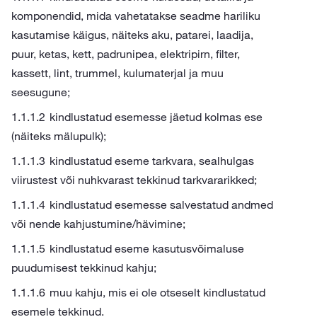
komponendid, mida vahetatakse seadme hariliku
kasutamise käigus, näiteks aku, patarei, laadija,
puur, ketas, kett, padrunipea, elektripirn, filter,
kassett, lint, trummel, kulumaterjal ja muu
seesugune;
kindlustatud esemesse jäetud kolmas ese
(näiteks mälupulk);
kindlustatud eseme tarkvara, sealhulgas
viirustest või nuhkvarast tekkinud tarkvararikked;
kindlustatud esemesse salvestatud andmed
või nende kahjustumine/hävimine;
kindlustatud eseme kasutusvõimaluse
puudumisest tekkinud kahju;
muu kahju, mis ei ole otseselt kindlustatud
esemele tekkinud.