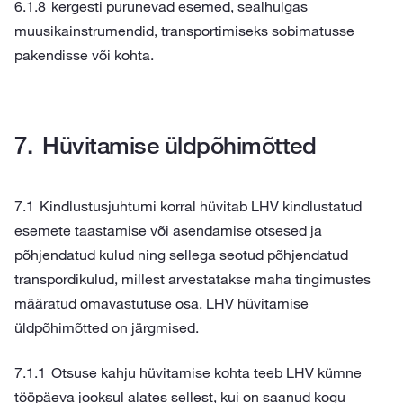
kergesti purunevad esemed, sealhulgas
muusikainstrumendid, transportimiseks sobimatusse
pakendisse või kohta.
Hüvitamise üldpõhimõtted
Kindlustusjuhtumi korral hüvitab LHV kindlustatud
esemete taastamise või asendamise otsesed ja
põhjendatud kulud ning sellega seotud põhjendatud
transpordikulud, millest arvestatakse maha tingimustes
määratud omavastutuse osa. LHV hüvitamise
üldpõhimõtted on järgmised.
Otsuse kahju hüvitamise kohta teeb LHV kümne
tööpäeva jooksul alates sellest, kui on saanud kogu