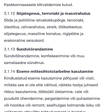
Keskkonnasaaste kõrvaldamise kulud.
Sõjategevus, terroriakt ja massirahutus
Sõda ja poliitiline relvakokkupõrge, terroriakt,
ülestõus, rahvarahutus, streik, töökatkestus;
sõjategevus, massiline korratus, riigipööre ja
erakorraline seisukord.
Sundvõõrandamine
Sundvõõrandamine, konfiskeerimine või muu
samalaadne sündmus.
Eseme mittesihtotstarbeline kasutamine
Kindlustatud eseme kasutamine põhjusel või viisil,
milleks see ei ole ette nähtud, näiteks tootja juhiseid
rikkuv kasutamine, töötsükli ületamine, vale või
puudulik ühendamine, paigaldamine või puhastamine
või hooldus või remont, sealhulgas kolmanda isiku või
volitamata ettevõtte tehtud remont ja hooldus.