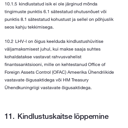
kindlustatud isik ei ole järginud mõnda
tingimuste punktis 6.1 sätestatud ohutusnõuet või
punktis 8.1 sätestatud kohustust ja sellel on põhjuslik
seos kahju tekkimisega.
LHV-l on õigus keelduda kindlustushüvitise
väljamaksmisest juhul, kui makse saaja suhtes
kohaldatakse vastavat rahvusvahelist
finantssanktsiooni, mille on kehtestanud Office of
Foreign Assets Control (OFAC) Ameerika Ühendriikide
vastavate õigusaktidega või HM Treasury
Ühendkuningriigi vastavate õigusaktidega.
Kindlustuskaitse lõppemine