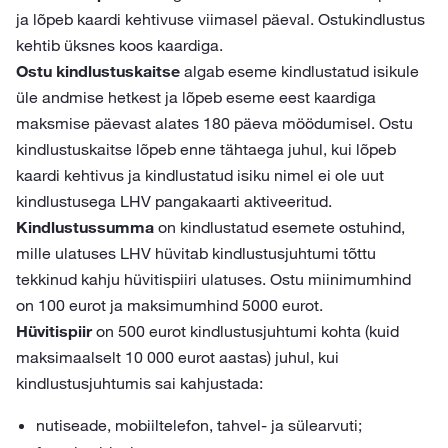
ja lõpeb kaardi kehtivuse viimasel päeval. Ostukindlustus
kehtib üksnes koos kaardiga.
Ostu kindlustuskaitse
algab eseme kindlustatud isikule
üle andmise hetkest ja lõpeb eseme eest kaardiga
maksmise päevast alates 180 päeva möödumisel. Ostu
kindlustuskaitse lõpeb enne tähtaega juhul, kui lõpeb
kaardi kehtivus ja kindlustatud isiku nimel ei ole uut
kindlustusega LHV pangakaarti aktiveeritud.
Kindlustussumma
on kindlustatud esemete ostuhind,
mille ulatuses LHV hüvitab kindlustusjuhtumi tõttu
tekkinud kahju hüvitispiiri ulatuses. Ostu miinimumhind
on 100 eurot ja maksimumhind 5000 eurot.
Hüvitispiir
on 500 eurot kindlustusjuhtumi kohta (kuid
maksimaalselt 10 000 eurot aastas) juhul, kui
kindlustusjuhtumis sai kahjustada:
nutiseade, mobiiltelefon, tahvel- ja sülearvuti;