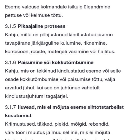
Eseme valduse kolmandale isikule üleandmine
pettuse või kelmuse tõttu.
Pikaajaline protsess
Kahju, mille on põhjustanud kindlustatud eseme
tavapärane järkjärguline kulumine, riknemine,
korrosioon, rooste, materjali väsimine või hallitus.
Paisumine või kokkutõmbumine
Kahju, mis on tekkinud kindlustatud eseme või selle
osade kokkutõmbumise või paisumise tõttu, välja
arvatud juhul, kui see on juhtunud vahetult
kindlustusjuhtumi tagajärjel.
Iluvead, mis ei mõjuta eseme sihtotstarbelist
kasutamist
Kriimustused, täkked, plekid, mõlgid, rebendid,
värvitooni muutus ja muu selline, mis ei mõjuta