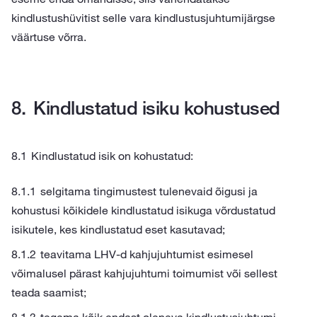
kindlustushüvitist selle vara kindlustusjuhtumijärgse
väärtuse võrra.
Kindlustatud isiku kohustused
Kindlustatud isik on kohustatud:
selgitama tingimustest tulenevaid õigusi ja
kohustusi kõikidele kindlustatud isikuga võrdustatud
isikutele, kes kindlustatud eset kasutavad;
teavitama LHV-d kahjujuhtumist esimesel
võimalusel pärast kahjujuhtumi toimumist või sellest
teada saamist;