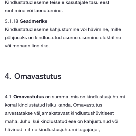
Kindlustatud eseme teisele kasutajale tasu eest
rentimine või laenutamine.
Seadmerike
Kindlustatud eseme kahjustumine või hävimine, mille
põhjuseks on kindlustatud eseme sisemine elektriline
või mehaaniline rike.
Omavastutus
Omavastutus
on summa, mis on kindlustusjuhtumi
korral kindlustatud isiku kanda. Omavastutus
arvestatakse väljamakstavast kindlustushüvitisest
maha. Juhul kui kindlustatud ese on kahjustunud või
hävinud mitme kindlustusjuhtumi tagajärjel,