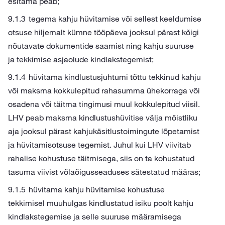
esitama peab;
tegema kahju hüvitamise või sellest keeldumise
otsuse hiljemalt kümne tööpäeva jooksul pärast kõigi
nõutavate dokumentide saamist ning kahju suuruse
ja tekkimise asjaolude kindlakstegemist;
hüvitama kindlustusjuhtumi tõttu tekkinud kahju
või maksma kokkulepitud rahasumma ühekorraga või
osadena või täitma tingimusi muul kokkulepitud viisil.
LHV peab maksma kindlustushüvitise välja mõistliku
aja jooksul pärast kahjukäsitlustoimingute lõpetamist
ja hüvitamisotsuse tegemist. Juhul kui LHV viivitab
rahalise kohustuse täitmisega, siis on ta kohustatud
tasuma viivist võlaõigusseaduses sätestatud määras;
hüvitama kahju hüvitamise kohustuse
tekkimisel muuhulgas kindlustatud isiku poolt kahju
kindlakstegemise ja selle suuruse määramisega