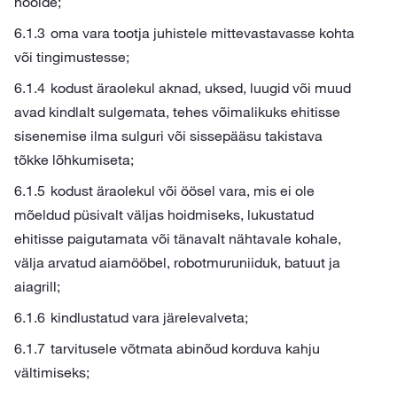
hoolde;
oma vara tootja juhistele mittevastavasse kohta
või tingimustesse;
kodust äraolekul aknad, uksed, luugid või muud
avad kindlalt sulgemata, tehes võimalikuks ehitisse
sisenemise ilma sulguri või sissepääsu takistava
tõkke lõhkumiseta;
kodust äraolekul või öösel vara, mis ei ole
mõeldud püsivalt väljas hoidmiseks, lukustatud
ehitisse paigutamata või tänavalt nähtavale kohale,
välja arvatud aiamööbel, robotmuruniiduk, batuut ja
aiagrill;
kindlustatud vara järelevalveta;
tarvitusele võtmata abinõud korduva kahju
vältimiseks;