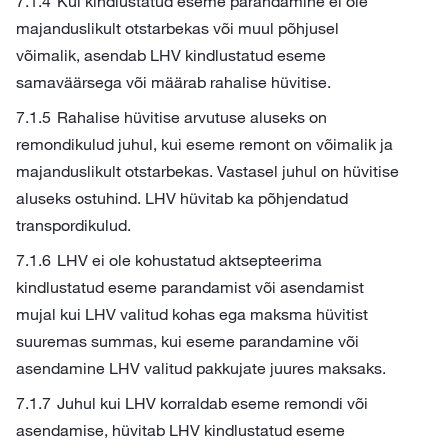
Kui kindlustatud eseme parandamine ei ole
majanduslikult otstarbekas või muul põhjusel
võimalik, asendab LHV kindlustatud eseme
samaväärsega või määrab rahalise hüvitise.
Rahalise hüvitise arvutuse aluseks on
remondikulud juhul, kui eseme remont on võimalik ja
majanduslikult otstarbekas. Vastasel juhul on hüvitise
aluseks ostuhind. LHV hüvitab ka põhjendatud
transpordikulud.
LHV ei ole kohustatud aktsepteerima
kindlustatud eseme parandamist või asendamist
mujal kui LHV valitud kohas ega maksma hüvitist
suuremas summas, kui eseme parandamine või
asendamine LHV valitud pakkujate juures maksaks.
Juhul kui LHV korraldab eseme remondi või
asendamise, hüvitab LHV kindlustatud eseme