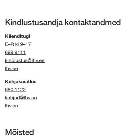
Kindlustusandja kontaktandmed
Klienditugi
E–R kl 9–17
699 9111
kindlustus@lhv.ee
lhv.ee
Kahjukäsitlus
680 1122
kahjud@lhv.ee
lhv.ee
Mõisted