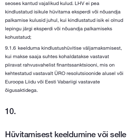
seoses kantud vajalikud kulud. LHV ei pea
kindlustatud isikule hüvitama eksperdi või nõuandja
palkamise kulusid juhul, kui kindlustatud isik ei olnud
lepingu järgi eksperdi või nõuandja palkamiseks
kohustatud;
keelduma kindlustushüvitise väljamaksmisest,
kui makse saaja suhtes kohaldatakse vastavat
piiravat rahvusvahelist finantssanktsiooni, mis on
kehtestatud vastavalt ÜRO resolutsioonide alusel või
Euroopa Liidu või Eesti Vabariigi vastavate
õigusaktidega.
Hüvitamisest keeldumine või selle