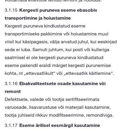
Kergesti puruneva eseme ebasobiv
transportimine ja hoiustamine
Kergesti puruneva kindlustatud eseme
transportimiseks pakkimine või hoiustamine muul
viisil kui käsipagasis, välja arvatud juhul, kui eeskirjad
seda ei luba. Samuti juhtum, kui posti või kulleriga
saatmisel ei ole kergesti puruneva kindlustatud
eseme pakendil eraldi märget kergesti purunemise
kohta, nt „ettevaatlikult“ või „ettevaatlik käitlemine“.
Ebakvaliteetsete osade kasutamine või
remont
Defektsete, valede või tootja sertifitseerimata
varuosade, lisavarustuse või materjali kasutamine,
tootja juhiseid rikkuv modifitseerimine, remondiviga.
Eseme ärilisel eesmärgil kasutamine