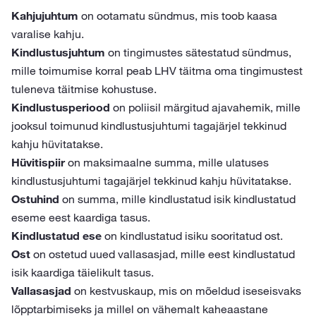
Kahjujuhtum
on ootamatu sündmus, mis toob kaasa
varalise kahju.
Kindlustusjuhtum
on tingimustes sätestatud sündmus,
mille toimumise korral peab LHV täitma oma tingimustest
tuleneva täitmise kohustuse.
Kindlustusperiood
on poliisil märgitud ajavahemik, mille
jooksul toimunud kindlustusjuhtumi tagajärjel tekkinud
kahju hüvitatakse.
Hüvitispiir
on maksimaalne summa, mille ulatuses
kindlustusjuhtumi tagajärjel tekkinud kahju hüvitatakse.
Ostuhind
on summa, mille kindlustatud isik kindlustatud
eseme eest kaardiga tasus.
Kindlustatud ese
on kindlustatud isiku sooritatud ost.
Ost
on ostetud uued vallasasjad, mille eest kindlustatud
isik kaardiga täielikult tasus.
Vallasasjad
on kestvuskaup, mis on mõeldud iseseisvaks
lõpptarbimiseks ja millel on vähemalt kaheaastane