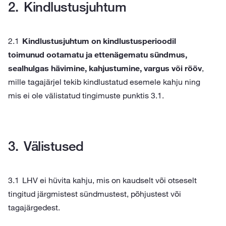
Kindlustusjuhtum
Kindlustusjuhtum on kindlustusperioodil
toimunud ootamatu ja ettenägematu sündmus,
sealhulgas hävimine, kahjustumine, vargus või rööv
,
mille tagajärjel tekib kindlustatud esemele kahju ning
mis ei ole välistatud tingimuste punktis 3.1.
Välistused
LHV ei hüvita kahju, mis on kaudselt või otseselt
tingitud järgmistest sündmustest, põhjustest või
tagajärgedest.