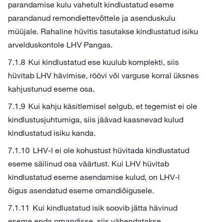
parandamise kulu vahetult kindlustatud eseme
parandanud remondiettevõttele ja asenduskulu
müüjale. Rahaline hüvitis tasutakse kindlustatud isiku
arvelduskontole LHV Pangas.
Kui kindlustatud ese kuulub komplekti, siis
hüvitab LHV hävimise, röövi või varguse korral üksnes
kahjustunud eseme osa.
Kui kahju käsitlemisel selgub, et tegemist ei ole
kindlustusjuhtumiga, siis jäävad kaasnevad kulud
kindlustatud isiku kanda.
LHV-l ei ole kohustust hüvitada kindlustatud
eseme säilinud osa väärtust. Kui LHV hüvitab
kindlustatud eseme asendamise kulud, on LHV-l
õigus asendatud eseme omandiõigusele.
Kui kindlustatud isik soovib jätta hävinud
eseme enda omandisse, siis vähendatakse