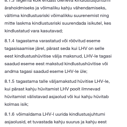
tegema kõik endast oleneva kindlustusjuhtumi
ärahoidmiseks ja võimaliku kahju vähendamiseks,
vältima kindlustusriski võimalikku suurenemist ning
mitte laskma kindlustusriski suurendada isikutel, kes
kindlustatud vara kasutavad;
tagastama varastatud või röövitud eseme
tagasisaamise järel, pärast seda kui LHV on selle
eest kindlustushüvitise välja maksnud, LHV-le tagasi
saadud eseme eest makstud kindlustushüvitise või
andma tagasi saadud eseme LHV-le üle;
tagastama talle väljamakstud hüvitise LHV-le,
kui pärast kahju hüvitamist LHV poolt ilmnevad
hüvitamist välistavad asjaolud või kui kahju hüvitab
kolmas isik;
võimaldama LHV-l uurida kindlustusjuhtumi
asjaolusid, et tuvastada kahju suurus ja kahju eest