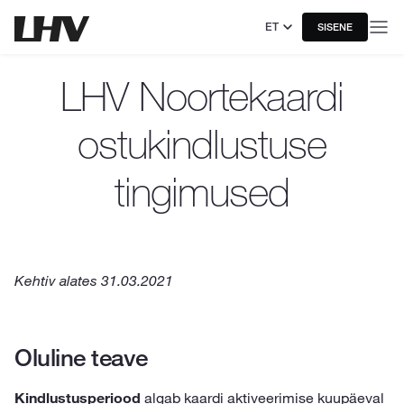
ET
SISENE
LHV Noortekaardi
ostukindlustuse
tingimused
Kehtiv alates 31.03.2021
Oluline teave
Kindlustusperiood
algab kaardi aktiveerimise kuupäeval