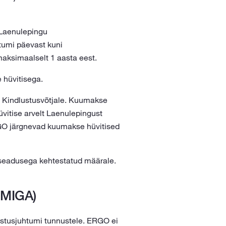
 Laenulepingu
tumi päevast kuni
aksimaalselt 1 aasta eest.
 hüvitisega.
a Kindlustusvõtjale. Kuumakse
vitise arvelt Laenulepingust
RGO järgnevad kuumakse hüvitised
 seadusega kehtestatud määrale.
MIGA)
ustusjuhtumi tunnustele. ERGO ei