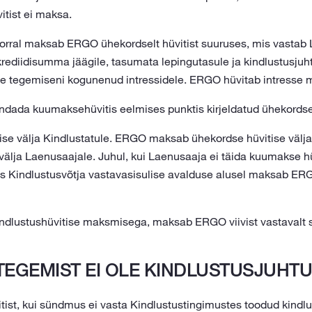
itist ei maksa.
orral maksab ERGO ühekordselt hüvitist suuruses, mis vastab
rediidisumma jäägile, tasumata lepingutasule ja kindlustusjuh
se tegemiseni kogunenud intressidele. ERGO hüvitab intresse m
dada kuumaksehüvitis eelmises punktis kirjeldatud ühekordse
se välja Kindlustatule. ERGO maksab ühekordse hüvitise välj
lja Laenusaajale. Juhul, kui Laenusaaja ei täida kuumakse hü
iis Kindlustusvõtja vastavasisulise avalduse alusel maksab E
kindlustushüvitise maksmisega, maksab ERGO viivist vastavalt
(TEGEMIST EI OLE KINDLUSTUSJUHTU
ist, kui sündmus ei vasta Kindlustustingimustes toodud kindl