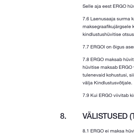
Selle aja eest ERGO hüv
7.6 Laenusaaja surma k
maksegraafikujärgsele k
kindlustushüvitise otsu
7.7 ERGOl on õigus asen
7.8 ERGO maksab hüviti
hüvitise maksab ERGO vä
tulenevaid kohustusi, s
välja Kindlustusvõtjale.
7.9 Kui ERGO viivitab 
VÄLISTUSED 
8.1 ERGO ei maksa hüvit