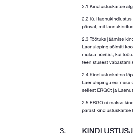
2.1 Kindlustuskaitse al
2.2 Kui laenukindlustus
päeval, mil laenukindlus
2.3 Töötuks jäämise kin
Laenuleping sõlmiti koo
maksa hüvitist, kui tööt
teenistusest vabastamis
2.4 Kindlustuskaitse lõ
Laenulepingu esimese os
sellest ERGOt ja Laenusa
2.5 ERGO ei maksa kindl
pärast kindlustuskaitse 
KINDLUSTUSJ