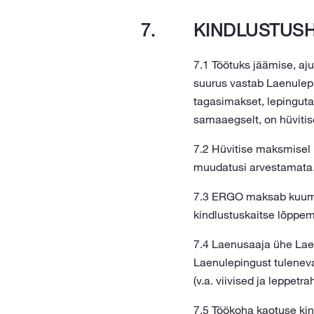
KINDLUSTUSH
7.1 Töötuks jäämise, aj
suurus vastab Laenulep
tagasimakset, lepinguta
samaaegselt, on hüvitis
7.2 Hüvitise maksmisel
muudatusi arvestamata
7.3 ERGO maksab kuumak
kindlustuskaitse lõppem
7.4 Laenusaaja ühe Lae
Laenulepingust tuleneva
(v.a. viivised ja leppetrah
7.5 Töökoha kaotuse kin