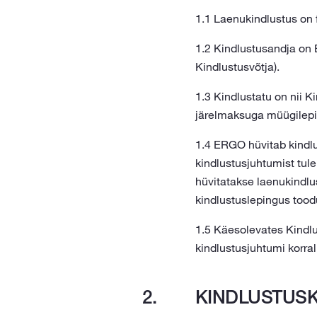
1.1 Laenukindlustus on 
1.2 Kindlustusandja on
Kindlustusvõtja).
1.3 Kindlustatu on nii K
järelmaksuga müügilepin
1.4 ERGO hüvitab kindlus
kindlustusjuhtumist tul
hüvitatakse laenukindlu
kindlustuslepingus tood
1.5 Käesolevates Kindlus
kindlustusjuhtumi korral
KINDLUSTUSK