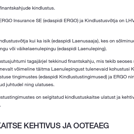
finantskahjude kindlustus.
 ERGO Insurance SE (edaspidi ERGO) ja Kindlustusvõtja on LHV
indlustusvõtja kui ka isik (edaspidi Laenusaaja), kes on sõlmin
gu või väikelaenulepingu (edaspidi Laenuleping).
tusjuhtumi tagajärjel tekkinud finantskahju, mis tekib seoses 
enevalt võimeline täitma Laenulepingust tulenevaid kohustusi K
stuse tingimustes (edaspidi Kindlustustingimused) ja ERGO nin
ud juhtudel ning ulatuses.
tustingimustes on selgitatud kindlustuskaitse ulatust ja kehti
.
AITSE KEHTIVUS JA OOTEAEG