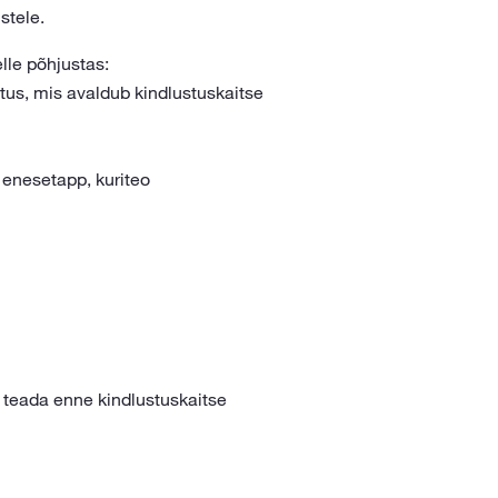
stele.
lle põhjustas:
tus, mis avaldub kindlustuskaitse
, enesetapp, kuriteo
 teada enne kindlustuskaitse