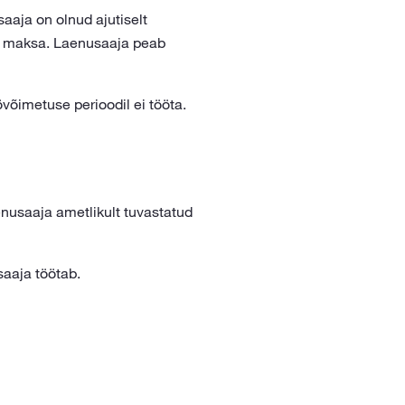
aaja on olnud ajutiselt
i maksa. Laenusaaja peab
võimetuse perioodil ei tööta.
nusaaja ametlikult tuvastatud
aaja töötab.