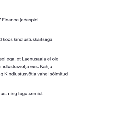
 Finance (edaspidi
ud koos kindlustuskaitsega
sellega, et Laenusaaja ei ole
indlustusvõtja ees. Kahju
g Kindlustusvõtja vahel sõlmitud
vust ning tegutsemist