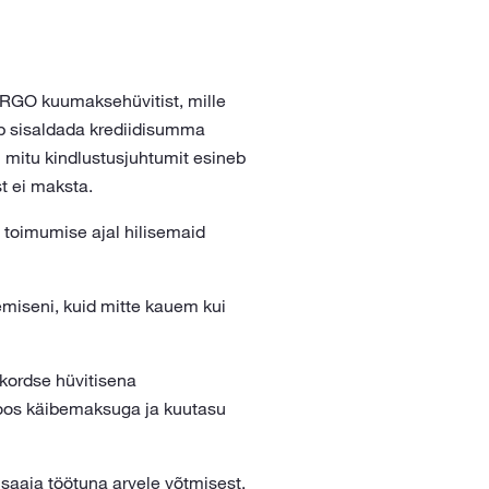
ERGO kuumaksehüvitist, mille
b sisaldada krediidisumma
 mitu kindlustusjuhtumit esineb
t ei maksta.
toimumise ajal hilisemaid
miseni, kuid mitte kauem kui
kordse hüvitisena
koos käibemaksuga ja kuutasu
saaja töötuna arvele võtmisest.