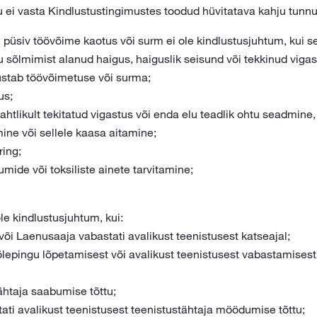
u ei vasta Kindlustustingimustes toodud hüvitatava kahju tunnu
 püsiv töövõime kaotus või surm ei ole kindlustusjuhtum, kui se
 sõlmimist alanud haigus, haiguslik seisund või tekkinud vigas
ustab töövõimetuse või surma;
us;
ahtlikult tekitatud vigastus või enda elu teadlik ohtu seadmine
ne või sellele kaasa aitamine;
ring;
umide või toksiliste ainete tarvitamine;
le kindlustusjuhtum, kui:
 või Laenusaaja vabastati avalikust teenistusest katseajal;
ölepingu lõpetamisest või avalikust teenistusest vabastamisest
ähtaja saabumise tõttu;
ati avalikust teenistusest teenistustähtaja möödumise tõttu;