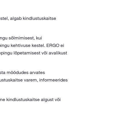
tel, algab kindlustuskaitse
ngu sõlmimisest, kui
pingu kehtivuse kestel. ERGO ei
epingu lõpetamisest või avalikust
aasta möödudes arvates
ustuskaitse varem, informeerides
e kindlustuskaitse algust või