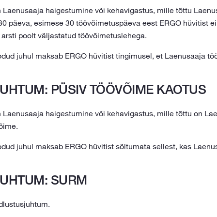
 Laenusaaja haigestumine või kehavigastus, mille tõttu Laenus
30 päeva, esimese 30 töövõimetuspäeva eest ERGO hüvitist e
rsti poolt väljastatud töövõimetuslehega.
odud juhul maksab ERGO hüvitist tingimusel, et Laenusaaja töö
UHTUM: PÜSIV TÖÖVÕIME KAOTUS
 Laenusaaja haigestumine või kehavigastus, mille tõttu on Lae
õime.
odud juhul maksab ERGO hüvitist sõltumata sellest, kas Laenus
JUHTUM: SURM
dlustusjuhtum.