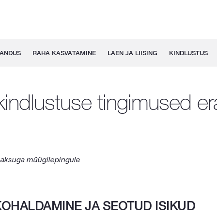
GANDUS
RAHA KASVATAMINE
LAEN JA LIISING
KINDLUSTUS
indlustuse tingimused era
lmaksuga müügilepingule
KOHALDAMINE JA SEOTUD ISIKUD