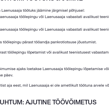
 Laenusaaja töötuks jäämine järgmisel põhjusel:
Laenusaaja töölepingu või Laenusaaja vabastati avalikust teen
Laenusaaja töölepingu või Laenusaaja vabastati avalikust teen
s töölepingu pärast tööandja pankrotiotsuse jõustumist.
ast töölepingu lõpetamist või avalikust teenistusest vabastam
oimumise ajaks loetakse Laenusaaja töölepingu lõpetamise või
se päev.
st aja eest, mil Laenusaaja ei ole ametlikult töötuna arvele v
UHTUM: AJUTINE TÖÖVÕIMETUS