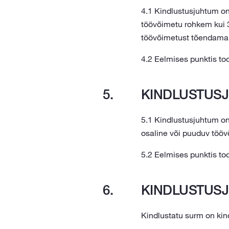
4.1 Kindlustusjuhtum on
töövõimetu rohkem kui 
töövõimetust tõendama a
4.2 Eelmises punktis to
KINDLUSTUSJ
5.1 Kindlustusjuhtum on
osaline või puuduv tööv
5.2 Eelmises punktis to
KINDLUSTUS
Kindlustatu surm on kin