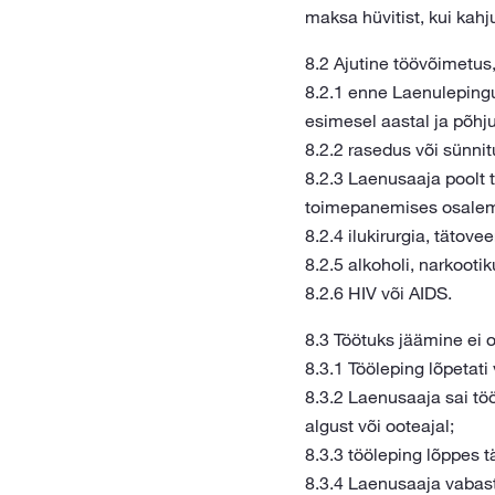
maksa hüvitist, kui kahj
8.2 Ajutine töövõimetus,
8.2.1 enne Laenulepingu
esimesel aastal ja põhj
8.2.2 rasedus või sünnit
8.2.3 Laenusaaja poolt t
toimepanemises osalemi
8.2.4 ilukirurgia, tätovee
8.2.5 alkoholi, narkootik
8.2.6 HIV või AIDS.
8.3 Töötuks jäämine ei o
8.3.1 Tööleping lõpetati
8.3.2 Laenusaaja sai tö
algust või ooteajal;
8.3.3 tööleping lõppes t
8.3.4 Laenusaaja vabast