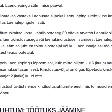
gab Laenulepingu sõlmimise päeval.
 lisatakse vastava Laenusaaja jaoks Laenulepingu kehtivuse kes
tus Laenulepingule lisati.
dlustuskaitse korral kehtib ooteaeg 30 päeva arvates Laenulepi
s laenukindlustusega või laenukindlustuse lisamisest Laenule
uks jäämise juhtum toimus ooteajal või kui Laenusaaja sai tööl
est teada ooteajal.
ppeb Laenulepingu lõppemisel, kuid mitte hiljem kui 6 (kuue) 
amakse tasumisest. Kindlustusvõtjal on õigus lõpetada kindl
ajat 2 (kaks) kuud ette.
ustushüvitist nende kindlustusjuhtumite eest, mis toimusid enn
lõppu.
UHTUM: TÖÖTUKS JÄÄMINE