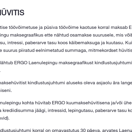
ÜVITIS
utise töövõimetuse ja püsiva töövõime kaotuse korral maksab 
ingu maksegraafikus ette nähtud osamakse suurusele, mis või
su, intressi, paberarve tasu koos käibemaksuga ja kuutasu. Kui
e suurus piiratud eelnimetatud summaga, mitmekordset hüvitis
 lähtub ERGO Laenulepingu maksegraafikust kindlustusjuhtumi 
.
sehüvitist kindlustusjuhtumi aluseks oleva asjaolu ära lange
iseni.
nulepingu kohta hüvitab ERGO kuumaksehüvitisena ja/või ühe
 krediidisumma jäägi, intressid, lepingutasu, paberarve tasu 
vid).
dlustusjuhtumi korral on omavastutus 30 päeva, arvates Laenu