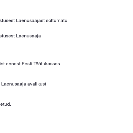
istusest Laenusaajast sõltumatul
istusest Laenusaaja
ist ennast Eesti Töötukassas
 Laenusaaja avalikust
õetud.