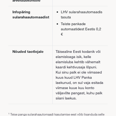
arvelduskontole
Infopäring
LHV sularahaautomaadis
sularahaautomaadist
tasuta
Teiste pankade
automaatidest Eestis 0,2
€
Nõuded taotlejale
Täisealine Eesti kodanik või
elamisloaga isik, kelle
elamisluba kehtib vähemalt
kaardi kehtivusaja lõpuni.
Kui sinu palk ei ole viimased
kuus kuud LHV Panka
laekunud, on sul vaja esitada
viimase kuue kuu konto
väljavõte pangast, kuhu palk
siiani laekus.
1
Teise panga sularahaautomaadi kasutamise eest võib lisanduda selle