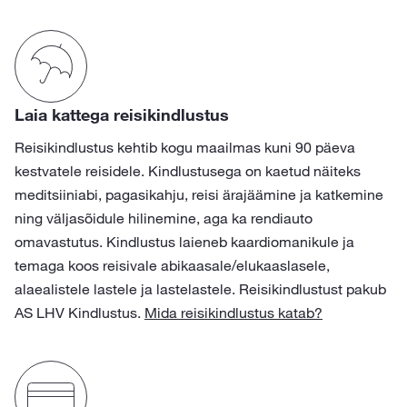
Laia kattega reisikindlustus
Reisikindlustus kehtib kogu maailmas kuni 90 päeva
kestvatele reisidele. Kindlustusega on kaetud näiteks
meditsiiniabi, pagasikahju, reisi ärajäämine ja katkemine
ning väljasõidule hilinemine, aga ka rendiauto
omavastutus. Kindlustus laieneb kaardiomanikule ja
temaga koos reisivale abikaasale/elukaaslasele,
alaealistele lastele ja lastelastele. Reisikindlustust pakub
AS LHV Kindlustus.
Mida reisikindlustus katab?