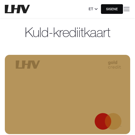
ET
SISENE
Kuld-krediitkaart