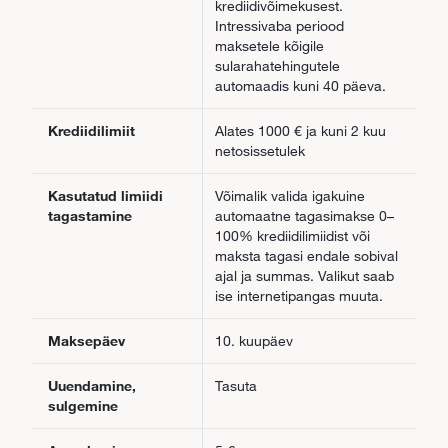
krediidivõimekusest.
Intressivaba periood
maksetele kõigile
sularahatehingutele
automaadis kuni 40 päeva.
Krediidilimiit
Alates 1000 € ja kuni 2 kuu
netosissetulek
Kasutatud limiidi
Võimalik valida igakuine
tagastamine
automaatne tagasimakse 0–
100% krediidilimiidist või
maksta tagasi endale sobival
ajal ja summas. Valikut saab
ise internetipangas muuta.
Maksepäev
10. kuupäev
Uuendamine,
Tasuta
sulgemine