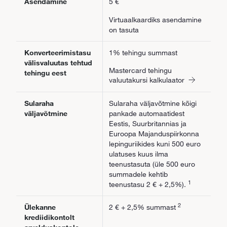
Asendamine
5 €
Virtuaalkaardiks asendamine
on tasuta
Konverteerimistasu
1% tehingu summast
välisvaluutas tehtud
Mastercard tehingu
tehingu eest
valuutakursi kalkulaator
Sularaha
Sularaha väljavõtmine kõigi
väljavõtmine
pankade automaatidest
Eestis, Suurbritannias ja
Euroopa Majanduspiirkonna
lepinguriikides kuni 500 euro
ulatuses kuus ilma
teenustasuta (üle 500 euro
summadele kehtib
1
teenustasu 2 € + 2,5%).
2
Ülekanne
2 € + 2,5% summast
krediidikontolt