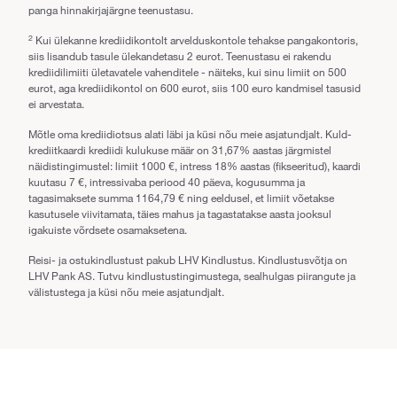
panga hinnakirjajärgne teenustasu.
2
Kui ülekanne krediidikontolt arvelduskontole tehakse pangakontoris,
siis lisandub tasule ülekandetasu 2 eurot. Teenustasu ei rakendu
krediidilimiiti ületavatele vahenditele - näiteks, kui sinu limiit on 500
eurot, aga krediidikontol on 600 eurot, siis 100 euro kandmisel tasusid
ei arvestata.
Mõtle oma krediidiotsus alati läbi ja küsi nõu meie asjatundjalt. Kuld-
krediitkaardi krediidi kulukuse määr on 31,67% aastas järgmistel
näidistingimustel: limiit 1000 €, intress 18% aastas (fikseeritud), kaardi
kuutasu 7 €, intressivaba periood 40 päeva, kogusumma ja
tagasimaksete summa 1164,79 € ning eeldusel, et limiit võetakse
kasutusele viivitamata, täies mahus ja tagastatakse aasta jooksul
igakuiste võrdsete osamaksetena.
Reisi- ja ostukindlustust pakub LHV Kindlustus. Kindlustusvõtja on
LHV Pank AS. Tutvu kindlustustingimustega, sealhulgas piirangute ja
välistustega ja küsi nõu meie asjatundjalt.