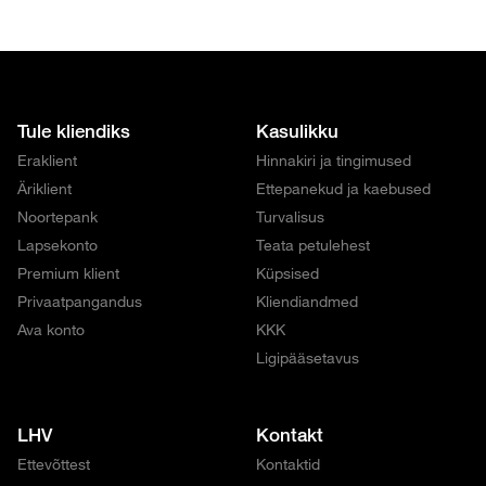
Tule kliendiks
Kasulikku
Eraklient
Hinnakiri ja tingimused
Äriklient
Ettepanekud ja kaebused
Noortepank
Turvalisus
Lapsekonto
Teata petulehest
Premium klient
Küpsised
Privaatpangandus
Kliendiandmed
Ava konto
KKK
Ligipääsetavus
LHV
Kontakt
Ettevõttest
Kontaktid