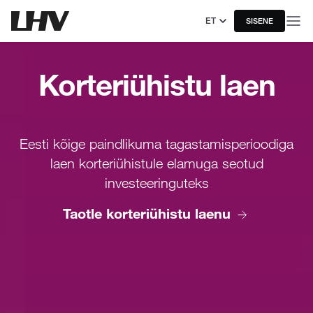
ET
SISENE
Korteriühistu laen
Eesti kõige paindlikuma tagastamisperioodiga
laen korteriühistule elamuga seotud
investeeringuteks
Taotle korteriühistu laenu