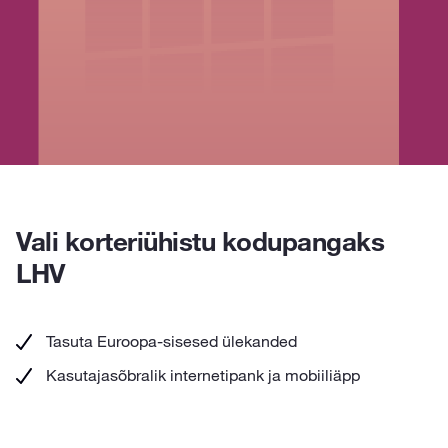
Vali korteriühistu kodupangaks
LHV
Tasuta Euroopa-sisesed ülekanded
Kasutajasõbralik internetipank ja mobiiliäpp
Liidestatus populaarsete majandustarkvaradega
(sh haldusplatvorm Korto)