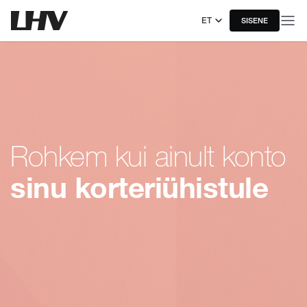
ET
SISENE
Rohkem kui ainult konto
sinu korteriühistule