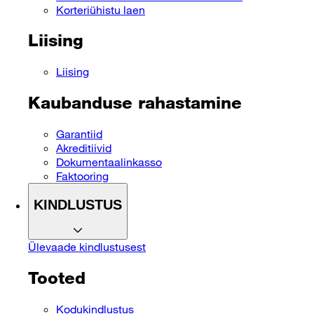
Korteriühistu laen
Liising
Liising
Kaubanduse rahastamine
Garantiid
Akreditiivid
Dokumentaalinkasso
Faktooring
KINDLUSTUS
Ülevaade kindlustusest
Tooted
Kodukindlustus