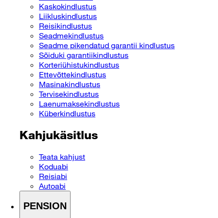
Kaskokindlustus
Liikluskindlustus
Reisikindlustus
Seadmekindlustus
Seadme pikendatud garantii kindlustus
Sõiduki garantiikindlustus
Korteriühistukindlustus
Ettevõttekindlustus
Masinakindlustus
Tervisekindlustus
Laenumaksekindlustus
Küberkindlustus
Kahjukäsitlus
Teata kahjust
Koduabi
Reisiabi
Autoabi
PENSION