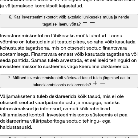
ja väljamaksed korrektselt kajastatud.
6. Kas investeerimiskontolt võib aktsiaid lühikeseks müüa ja nende
tagatisel laenu võtta?
Investeerimiskontol on lühikeseks müük lubatud. Laenu
võtmine on lubatud ainult teatud piires, so raha võib kasutada
kohustuste tagatisena, mis on otseselt seotud finantsvara
soetamisega. Finantsvara ennast võib kasutada tagatisena või
seda pantida. Samas tuleb arvestada, et selliseid tehinguid on
investeerimiskonto süsteemis väga keeruline deklareerida.
7. Millised investeerimiskontolt võetavad tasud tuleb järgmisel aasta
tuludeklaratsioonis deklareerida?
Väljamaksetena tuleb deklareerida kõik tasud, mis ei ole
otseselt seotud väärtpaberite ostu ja müügiga, näiteks
intressimaksed ja infotasud, samuti kõik rahalised
väljamaksed kontolt. Investeerimiskonto süsteemis ei pea
deklareerima väärtpaberitega seotud tehingu- ega
haldustasusid.