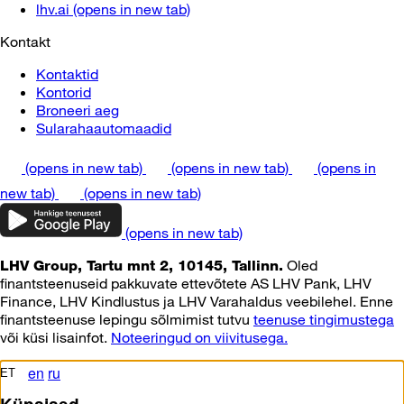
lhv.ai
(opens in new tab)
Kontakt
Kontaktid
Kontorid
Broneeri aeg
Sularahaautomaadid
(opens in new tab)
(opens in new tab)
(opens in
new tab)
(opens in new tab)
(opens in new tab)
Oled
LHV Group, Tartu mnt 2, 10145, Tallinn.
finantsteenuseid pakkuvate ettevõtete AS LHV Pank, LHV
Finance, LHV Kindlustus ja LHV Varahaldus veebilehel. Enne
finantsteenuse lepingu sõlmimist tutvu
teenuse tingimustega
või küsi lisainfot.
Noteeringud on viivitusega.
en
ru
ET