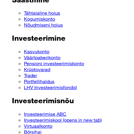
Tähtajaline hoius
Kogumiskonto
Nõudmiseni hoius
Investeerimine
Kasvukonto
Väärtpaberikonto
Pensioni investeerimiskonto
Krüptovarad
Trader
Portfellihaldus
LHV Investeerimisfondid
Investeerimisnõu
Investeerimise ABC
Investeerimiskool
(opens in new tab)
Virtuaalkonto
Börsihai