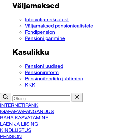
Väljamaksed
Info väljamaksetest
Väljamaksed pensioniealistele
Fondipension
Pensioni pärimine
Kasulikku
Pensioni uudised
Pensionireform
Pensionifondide juhtimine
KKK
INTERNETIPANK
IGAPÄEVAPANGANDUS
RAHA KASVATAMINE
LAEN JA LIISING
KINDLUSTUS
PENSION