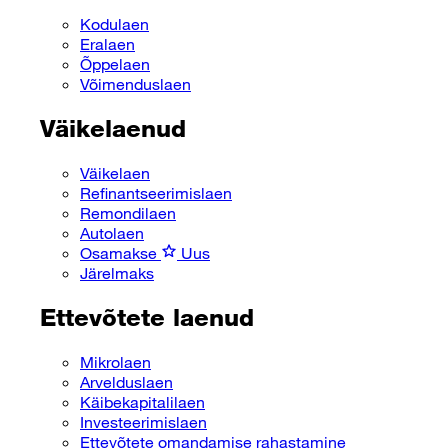
Kodulaen
Eralaen
Õppelaen
Võimenduslaen
Väikelaenud
Väikelaen
Refinantseerimislaen
Remondilaen
Autolaen
Osamakse
Uus
Järelmaks
Ettevõtete laenud
Mikrolaen
Arvelduslaen
Käibekapitalilaen
Investeerimislaen
Ettevõtete omandamise rahastamine