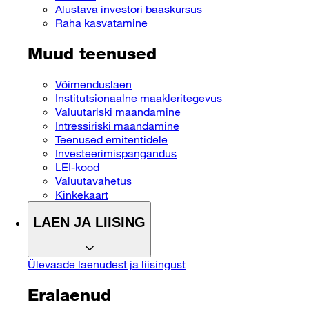
Alustava investori baaskursus
Raha kasvatamine
Muud teenused
Võimenduslaen
Institutsionaalne maakleritegevus
Valuutariski maandamine
Intressiriski maandamine
Teenused emitentidele
Investeerimispangandus
LEI-kood
Valuutavahetus
Kinkekaart
LAEN JA LIISING
Ülevaade laenudest ja liisingust
Eralaenud