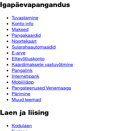
Igapäevapangandus
Tuvastamine
Konto info
Maksed
Pangakaardid
Noortekaart
Sularahaautomaadid
E-arve
Ettevõtluskonto
Kaardimaksete vastuvõtmine
Pangalink
Internetipank
Mobiiliäpp
Pangateenused Venemaaga
Pärimine
Muud teemad
Laen ja liising
Kodulaen