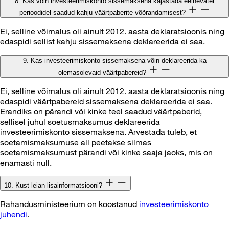
8. Kas võin investeerimiskonto sissemaksena kajastada eelnevatel
perioodidel saadud kahju väärtpaberite võõrandamisest?
Ei, selline võimalus oli ainult 2012. aasta deklaratsioonis ning
edaspidi sellist kahju sissemaksena deklareerida ei saa.
9. Kas investeerimiskonto sissemaksena võin deklareerida ka
olemasolevaid väärtpabereid?
Ei, selline võimalus oli ainult 2012. aasta deklaratsioonis ning
edaspidi väärtpabereid sissemaksena deklareerida ei saa.
Erandiks on pärandi või kinke teel saadud väärtpaberid,
sellisel juhul soetusmaksumus deklareerida
investeerimiskonto sissemaksena. Arvestada tuleb, et
soetamismaksumuse all peetakse silmas
soetamismaksumust pärandi või kinke saaja jaoks, mis on
enamasti null.
10. Kust leian lisainformatsiooni?
Rahandusministeerium on koostanud
investeerimiskonto
juhendi
.