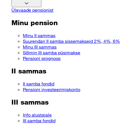
Ülevaade pensionist
Minu pension
Minu II sammas
Suurendan II samba sissemakseid 2%, 4%, 6%
Minu III sammas
Sõlmin III samba püsimakse
Pensioni prognoos
II sammas
II samba fondid
Pensioni investeerimiskonto
III sammas
Info alustajale
III samba fondid