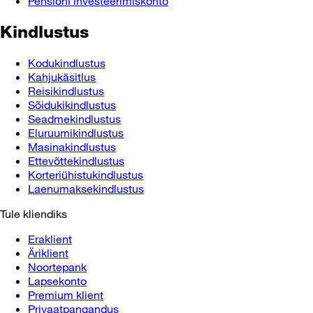
Pensioni investeerimiskonto
Kindlustus
Kodukindlustus
Kahjukäsitlus
Reisikindlustus
Sõidukikindlustus
Seadmekindlustus
Eluruumikindlustus
Masinakindlustus
Ettevõttekindlustus
Korteriühistukindlustus
Laenumaksekindlustus
Tule kliendiks
Eraklient
Äriklient
Noortepank
Lapsekonto
Premium klient
Privaatpangandus