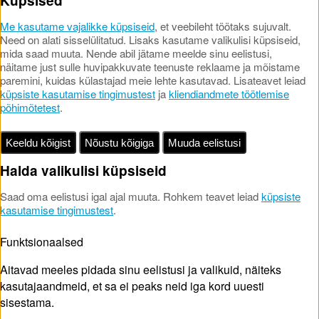
Küpsised
Me kasutame vajalikke küpsiseid
, et veebileht töötaks sujuvalt.
Need on alati sisselülitatud. Lisaks kasutame valikulisi küpsiseid,
mida saad muuta. Nende abil jätame meelde sinu eelistusi,
näitame just sulle huvipakkuvate teenuste reklaame ja mõistame
paremini, kuidas külastajad meie lehte kasutavad. Lisateavet leiad
küpsiste kasutamise tingimustest
ja
kliendiandmete töötlemise
põhimõtetest
.
Keeldu kõigist
Nõustu kõigiga
Muuda eelistusi
Halda valikulisi küpsiseid
Saad oma eelistusi igal ajal muuta. Rohkem teavet leiad
küpsiste
kasutamise tingimustest
.
Funktsionaalsed
Aitavad meeles pidada sinu eelistusi ja valikuid, näiteks
kasutajaandmeid, et sa ei peaks neid iga kord uuesti
sisestama.