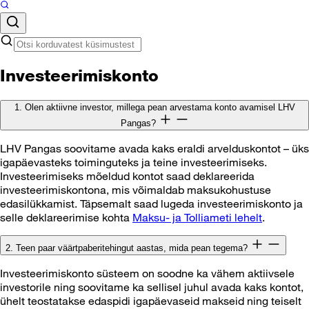
Investeerimiskonto
1. Olen aktiivne investor, millega pean arvestama konto avamisel LHV
Pangas?
LHV Pangas soovitame avada kaks eraldi arvelduskontot – üks
igapäevasteks toiminguteks ja teine investeerimiseks.
Investeerimiseks mõeldud kontot saad deklareerida
investeerimiskontona, mis võimaldab maksukohustuse
edasilükkamist. Täpsemalt saad lugeda investeerimiskonto ja
selle deklareerimise kohta
Maksu- ja Tolliameti lehelt
.
2. Teen paar väärtpaberitehingut aastas, mida pean tegema?
Investeerimiskonto süsteem on soodne ka vähem aktiivsele
investorile ning soovitame ka sellisel juhul avada kaks kontot,
ühelt teostatakse edaspidi igapäevaseid makseid ning teiselt