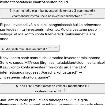
kontolt teostatakse väärtpaberitehinguid.
3. Kas mul võib olla mitu investeerimiskontot või pean ma kõik
väärtpaberid tõstma ühele nn investeerimiskontole?
Ei pea, investoril võib olla nii pangasiseselt kui ka erinevates
pankades mitu investeerimiskontot. Kuid arvestama peab
sellega, et iga konto kohta tuleb eraldi maksuametile aru
anda.
4. Mis saab minu Kasvukontost?
Kasvukonto saab samuti deklareerida investeerimiskontona.
Selleks saada MTA-sse järgmisel tuludeklaratsiooni esitamisel
Kasvukonto kohta investeerimiskonto aruanne LHV
internetipanga jaotisest „Varad ja kohustused“ →
„Investeerimiskonto aruanne“.
5. Kas LHV Trader kontot on võimalik raporteerida kui
investeerimiskontot?
Jah. Antud konto puhul tuleb tähelepanelikult jälgida
finantsvara definitsiooni, et tehingute tegemisel saaksid sisse-