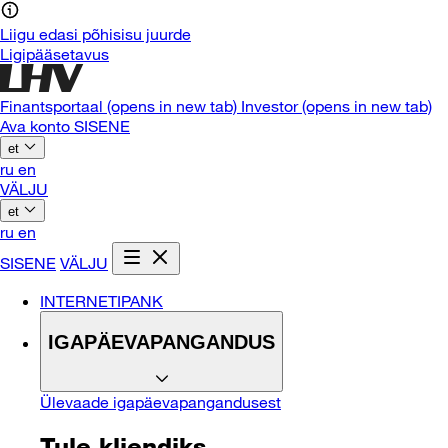
Liigu edasi põhisisu juurde
Ligipääsetavus
Finantsportaal
(opens in new tab)
Investor
(opens in new tab)
Ava konto
SISENE
et
ru
en
VÄLJU
et
ru
en
SISENE
VÄLJU
INTERNETIPANK
IGAPÄEVAPANGANDUS
Ülevaade igapäevapangandusest
Tule kliendiks