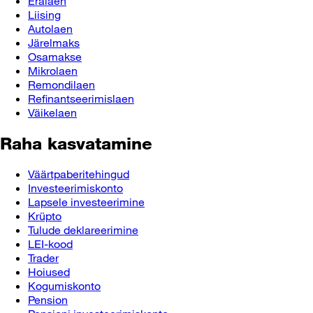
Eralaen
Liising
Autolaen
Järelmaks
Osamakse
Mikrolaen
Remondilaen
Refinantseerimislaen
Väikelaen
Raha kasvatamine
Väärtpaberitehingud
Investeerimiskonto
Lapsele investeerimine
Krüpto
Tulude deklareerimine
LEI-kood
Trader
Hoiused
Kogumiskonto
Pension