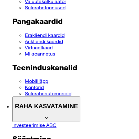
Valuutakalkulaator
Sularahateenused
Pangakaardid
Erakliendi kaardid
Ärikliendi kaardid
Virtuaalkaart
Mikroannetus
Teeninduskanalid
Mobiiliäpp
Kontorid
Sularahaautomaadid
RAHA KASVATAMINE
Investeerimise ABC
Säästmine