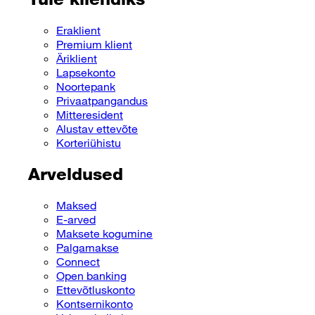
Eraklient
Premium klient
Äriklient
Lapsekonto
Noortepank
Privaatpangandus
Mitteresident
Alustav ettevõte
Korteriühistu
Arveldused
Maksed
E-arved
Maksete kogumine
Palgamakse
Connect
Open banking
Ettevõtluskonto
Kontsernikonto