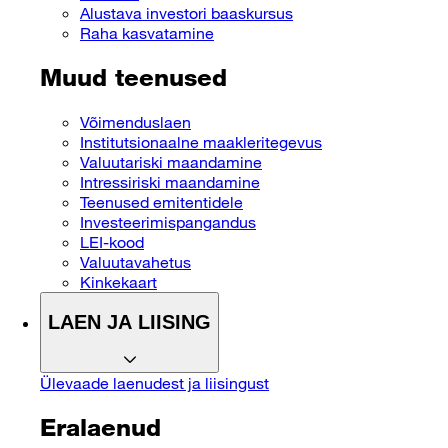
Alustava investori baaskursus
Raha kasvatamine
Muud teenused
Võimenduslaen
Institutsionaalne maakleritegevus
Valuutariski maandamine
Intressiriski maandamine
Teenused emitentidele
Investeerimispangandus
LEI-kood
Valuutavahetus
Kinkekaart
LAEN JA LIISING
Ülevaade laenudest ja liisingust
Eralaenud