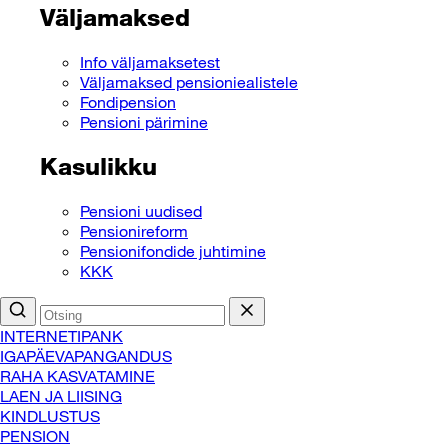
Väljamaksed
Info väljamaksetest
Väljamaksed pensioniealistele
Fondipension
Pensioni pärimine
Kasulikku
Pensioni uudised
Pensionireform
Pensionifondide juhtimine
KKK
INTERNETIPANK
IGAPÄEVAPANGANDUS
RAHA KASVATAMINE
LAEN JA LIISING
KINDLUSTUS
PENSION