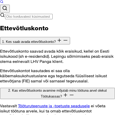
Ettevõtluskonto
1. Kes saab avada ettevõtluskonto?
Ettevõtluskonto saavad avada kõik eraisikud, kellel on Eesti
isikukood (sh e-residendid). Lepingu sõlmimiseks peab eraisik
olema eelnevalt LHV Panga klient.
Ettevõtluskontot kasutades ei saa olla
käibemaksukohustuslane ega tegutseda füüsilisest isikust
ettevõtjana (FIE) samal või sarnasel tegevusalal.
2. Kas ettevõtluskonto avamine mõjutab minu töötuna arvel olekut
Töötukassas?
Vastavalt
Tööturuteenuste ja -toetuste seadusele
ei võeta
isikut töötuna arvele, kui ta omab ettevõtluskontot