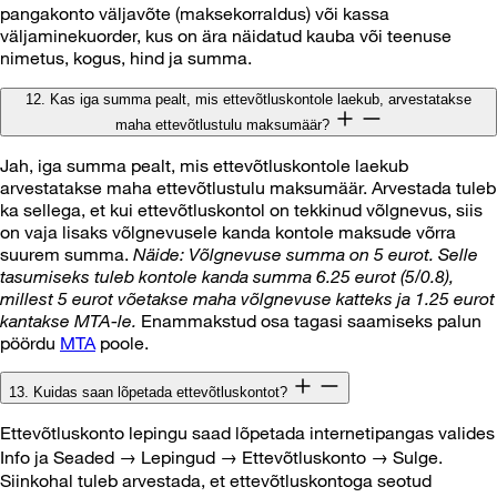
pangakonto väljavõte (maksekorraldus) või kassa
väljaminekuorder, kus on ära näidatud kauba või teenuse
nimetus, kogus, hind ja summa.
12. Kas iga summa pealt, mis ettevõtluskontole laekub, arvestatakse
maha ettevõtlustulu maksumäär?
Jah, iga summa pealt, mis ettevõtluskontole laekub
arvestatakse maha ettevõtlustulu maksumäär. Arvestada tuleb
ka sellega, et kui ettevõtluskontol on tekkinud võlgnevus, siis
on vaja lisaks võlgnevusele kanda kontole maksude võrra
suurem summa.
Näide: Võlgnevuse summa on 5 eurot. Selle
tasumiseks tuleb kontole kanda summa 6.25 eurot (5/0.8),
millest 5 eurot võetakse maha võlgnevuse katteks ja 1.25 eurot
kantakse MTA-le.
Enammakstud osa tagasi saamiseks palun
pöördu
MTA
poole.
13. Kuidas saan lõpetada ettevõtluskontot?
Ettevõtluskonto lepingu saad lõpetada internetipangas valides
Info ja Seaded → Lepingud → Ettevõtluskonto → Sulge.
Siinkohal tuleb arvestada, et ettevõtluskontoga seotud