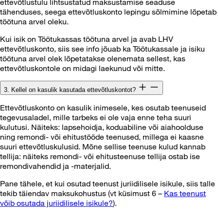
ettevõtlustulu lihtsustatud maksustamise seaduse
tähenduses, seega ettevõtluskonto lepingu sõlmimine lõpetab
töötuna arvel oleku.
Kui isik on Töötukassas töötuna arvel ja avab LHV
ettevõtluskonto, siis see info jõuab ka Töötukassale ja isiku
töötuna arvel olek lõpetatakse olenemata sellest, kas
ettevõtluskontole on midagi laekunud või mitte.
3. Kellel on kasulik kasutada ettevõtluskontot?
Ettevõtluskonto on kasulik inimesele, kes osutab teenuseid
tegevusaladel, mille tarbeks ei ole vaja enne teha suuri
kulutusi. Näiteks: lapsehoidja, koduabiline või aiahoolduse
ning remondi- või ehitustööde teenused, millega ei kaasne
suuri ettevõtluskulusid. Mõne sellise teenuse kulud kannab
tellija: näiteks remondi- või ehitusteenuse tellija ostab ise
remondivahendid ja -materjalid.
Pane tähele, et kui osutad teenust juriidilisele isikule, siis talle
tekib täiendav maksukohustus (vt küsimust 6 –
Kas teenust
võib osutada juriidilisele isikule?
).