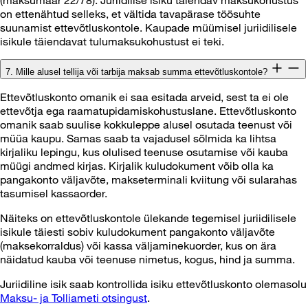
(maksumäär 22/78). Juriidilise isiku täiendav maksukohustus
on ettenähtud selleks, et vältida tavapärase töösuhte
suunamist ettevõtluskontole. Kaupade müümisel juriidilisele
isikule täiendavat tulumaksukohustust ei teki.
7. Mille alusel tellija või tarbija maksab summa ettevõtluskontole?
Ettevõtluskonto omanik ei saa esitada arveid, sest ta ei ole
ettevõtja ega raamatupidamiskohustuslane. Ettevõtluskonto
omanik saab suulise kokkuleppe alusel osutada teenust või
müüa kaupu. Samas saab ta vajadusel sõlmida ka lihtsa
kirjaliku lepingu, kus olulised teenuse osutamise või kauba
müügi andmed kirjas. Kirjalik kuludokument võib olla ka
pangakonto väljavõte, makseterminali kviitung või sularahas
tasumisel kassaorder.
Näiteks on ettevõtluskontole ülekande tegemisel juriidilisele
isikule täiesti sobiv kuludokument pangakonto väljavõte
(maksekorraldus) või kassa väljaminekuorder, kus on ära
näidatud kauba või teenuse nimetus, kogus, hind ja summa.
Juriidiline isik saab kontrollida isiku ettevõtluskonto olemasolu
Maksu- ja Tolliameti otsingust
.