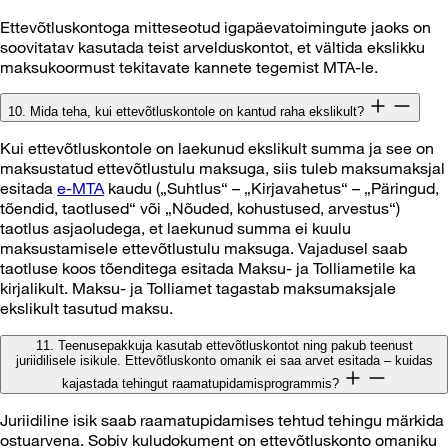
Ettevõtluskontoga mitteseotud igapäevatoimingute jaoks on
soovitatav kasutada teist arvelduskontot, et vältida ekslikku
maksukoormust tekitavate kannete tegemist MTA-le.
10. Mida teha, kui ettevõtluskontole on kantud raha ekslikult?
Kui ettevõtluskontole on laekunud ekslikult summa ja see on
maksustatud ettevõtlustulu maksuga, siis tuleb maksumaksjal
esitada
e-MTA
kaudu („Suhtlus“ – „Kirjavahetus“ – „Päringud,
tõendid, taotlused“ või „Nõuded, kohustused, arvestus“)
taotlus asjaoludega, et laekunud summa ei kuulu
maksustamisele ettevõtlustulu maksuga. Vajadusel saab
taotluse koos tõenditega esitada Maksu- ja Tolliametile ka
kirjalikult. Maksu- ja Tolliamet tagastab maksumaksjale
ekslikult tasutud maksu.
11. Teenusepakkuja kasutab ettevõtluskontot ning pakub teenust
juriidilisele isikule. Ettevõtluskonto omanik ei saa arvet esitada – kuidas
kajastada tehingut raamatupidamisprogrammis?
Juriidiline isik saab raamatupidamises tehtud tehingu märkida
ostuarvena. Sobiv kuludokument on ettevõtluskonto omaniku