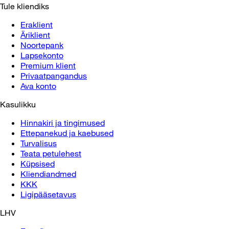
Tule kliendiks
Eraklient
Äriklient
Noortepank
Lapsekonto
Premium klient
Privaatpangandus
Ava konto
Kasulikku
Hinnakiri ja tingimused
Ettepanekud ja kaebused
Turvalisus
Teata petulehest
Küpsised
Kliendiandmed
KKK
Ligipääsetavus
LHV