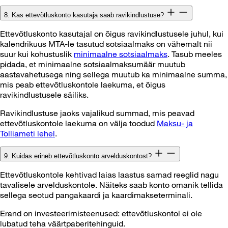
8. Kas ettevõtluskonto kasutaja saab ravikindlustuse?
Ettevõtluskonto kasutajal on õigus ravikindlustusele juhul, kui
kalendrikuus MTA-le tasutud sotsiaalmaks on vähemalt nii
suur kui kohustuslik
minimaalne sotsiaalmaks
. Tasub meeles
pidada, et minimaalne sotsiaalmaksumäär muutub
aastavahetusega ning sellega muutub ka minimaalne summa,
mis peab ettevõtluskontole laekuma, et õigus
ravikindlustusele säiliks.
Ravikindlustuse jaoks vajalikud summad, mis peavad
ettevõtluskontole laekuma on välja toodud
Maksu- ja
Tolliameti lehel
.
9. Kuidas erineb ettevõtluskonto arvelduskontost?
Ettevõtluskontole kehtivad laias laastus samad reeglid nagu
tavalisele arvelduskontole. Näiteks saab konto omanik tellida
sellega seotud pangakaardi ja kaardimakseterminali.
Erand on investeerimisteenused: ettevõtluskontol ei ole
lubatud teha väärtpaberitehinguid.