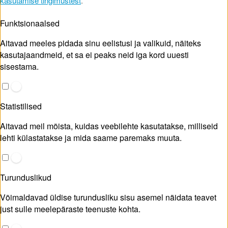
kasutamise tingimustest
.
Funktsionaalsed
Aitavad meeles pidada sinu eelistusi ja valikuid, näiteks
kasutajaandmeid, et sa ei peaks neid iga kord uuesti
sisestama.
Statistilised
Aitavad meil mõista, kuidas veebilehte kasutatakse, milliseid
lehti külastatakse ja mida saame paremaks muuta.
Turunduslikud
Võimaldavad üldise turundusliku sisu asemel näidata teavet
just sulle meelepäraste teenuste kohta.