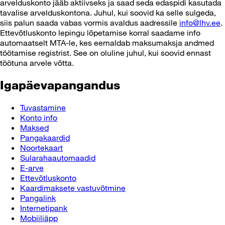
arvelduskonto jääb aktiivseks ja saad seda edaspidi kasutada
tavalise arvelduskontona. Juhul, kui soovid ka selle sulgeda,
siis palun saada vabas vormis avaldus aadressile
info@lhv.ee
.
Ettevõtluskonto lepingu lõpetamise korral saadame info
automaatselt MTA-le, kes eemaldab maksumaksja andmed
töötamise registrist. See on oluline juhul, kui soovid ennast
töötuna arvele võtta.
Igapäevapangandus
Tuvastamine
Konto info
Maksed
Pangakaardid
Noortekaart
Sularahaautomaadid
E-arve
Ettevõtluskonto
Kaardimaksete vastuvõtmine
Pangalink
Internetipank
Mobiiliäpp