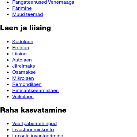
Pangateenused Venemaaga
Pärimine
Muud teemad
Laen ja liising
Kodulaen
Eralaen
Liising
Autolaen
Järelmaks
Osamakse
Mikrolaen
Remondilaen
Refinantseerimislaen
Väikelaen
Raha kasvatamine
Väärtpaberitehingud
Investeerimiskonto
Lapsele investeerimine