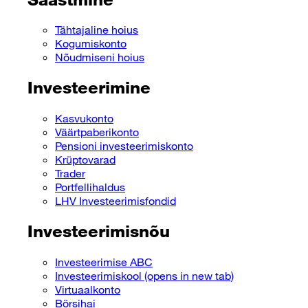
Tähtajaline hoius
Kogumiskonto
Nõudmiseni hoius
Investeerimine
Kasvukonto
Väärtpaberikonto
Pensioni investeerimiskonto
Krüptovarad
Trader
Portfellihaldus
LHV Investeerimisfondid
Investeerimisnõu
Investeerimise ABC
Investeerimiskool
(opens in new tab)
Virtuaalkonto
Börsihai