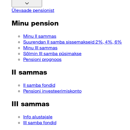
Ülevaade pensionist
Minu pension
Minu II sammas
Suurendan II samba sissemakseid 2%, 4%, 6%
Minu III sammas
Sõlmin III samba püsimakse
Pensioni prognoos
II sammas
II samba fondid
Pensioni investeerimiskonto
III sammas
Info alustajale
III samba fondid