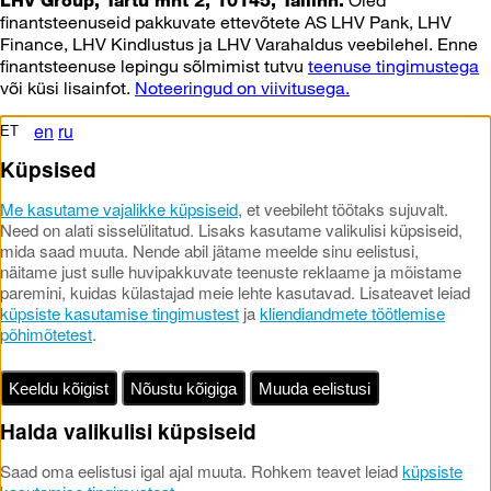
Oled
LHV Group, Tartu mnt 2, 10145, Tallinn.
finantsteenuseid pakkuvate ettevõtete AS LHV Pank, LHV
Finance, LHV Kindlustus ja LHV Varahaldus veebilehel. Enne
finantsteenuse lepingu sõlmimist tutvu
teenuse tingimustega
või küsi lisainfot.
Noteeringud on viivitusega.
en
ru
ET
Küpsised
Me kasutame vajalikke küpsiseid
, et veebileht töötaks sujuvalt.
Need on alati sisselülitatud. Lisaks kasutame valikulisi küpsiseid,
mida saad muuta. Nende abil jätame meelde sinu eelistusi,
näitame just sulle huvipakkuvate teenuste reklaame ja mõistame
paremini, kuidas külastajad meie lehte kasutavad. Lisateavet leiad
küpsiste kasutamise tingimustest
ja
kliendiandmete töötlemise
põhimõtetest
.
Keeldu kõigist
Nõustu kõigiga
Muuda eelistusi
Halda valikulisi küpsiseid
Saad oma eelistusi igal ajal muuta. Rohkem teavet leiad
küpsiste