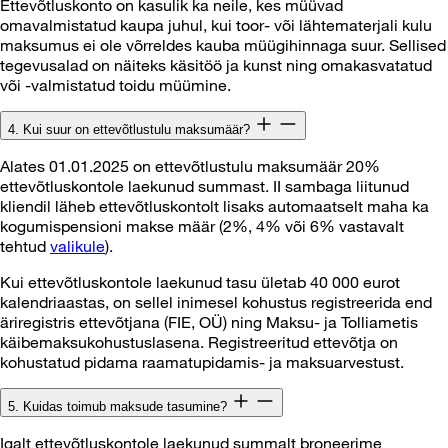
Ettevõtluskonto on kasulik ka neile, kes müüvad
omavalmistatud kaupa juhul, kui toor- või lähtematerjali kulu
maksumus ei ole võrreldes kauba müügihinnaga suur. Sellised
tegevusalad on näiteks käsitöö ja kunst ning omakasvatatud
või -valmistatud toidu müümine.
4. Kui suur on ettevõtlustulu maksumäär?
Alates 01.01.2025 on ettevõtlustulu maksumäär 20%
ettevõtluskontole laekunud summast. II sambaga liitunud
kliendil läheb ettevõtluskontolt lisaks automaatselt maha ka
kogumispensioni makse määr (2%, 4% või 6% vastavalt
tehtud
valikule
).
Kui ettevõtluskontole laekunud tasu ületab 40 000 eurot
kalendriaastas, on sellel inimesel kohustus registreerida end
äriregistris ettevõtjana (FIE, OÜ) ning Maksu- ja Tolliametis
käibemaksukohustuslasena. Registreeritud ettevõtja on
kohustatud pidama raamatupidamis- ja maksuarvestust.
5. Kuidas toimub maksude tasumine?
Igalt ettevõtluskontole laekunud summalt broneerime