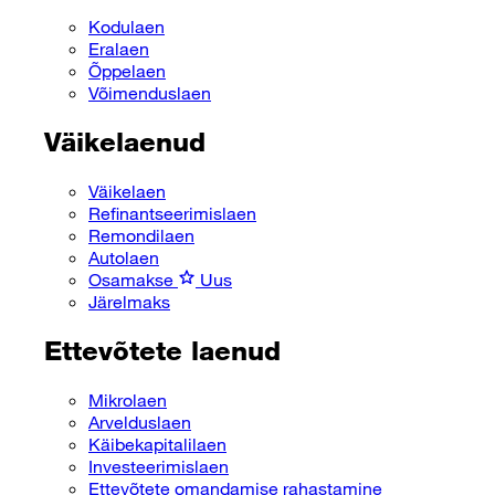
Kodulaen
Eralaen
Õppelaen
Võimenduslaen
Väikelaenud
Väikelaen
Refinantseerimislaen
Remondilaen
Autolaen
Osamakse
Uus
Järelmaks
Ettevõtete laenud
Mikrolaen
Arvelduslaen
Käibekapitalilaen
Investeerimislaen
Ettevõtete omandamise rahastamine