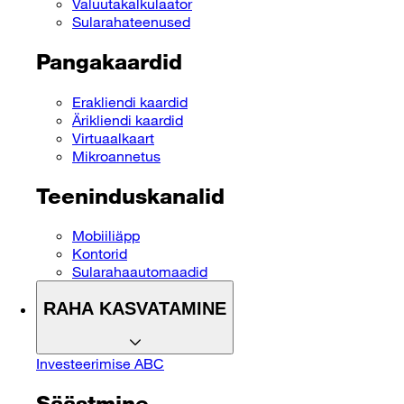
Valuutakalkulaator
Sularahateenused
Pangakaardid
Erakliendi kaardid
Ärikliendi kaardid
Virtuaalkaart
Mikroannetus
Teeninduskanalid
Mobiiliäpp
Kontorid
Sularahaautomaadid
RAHA KASVATAMINE
Investeerimise ABC
Säästmine