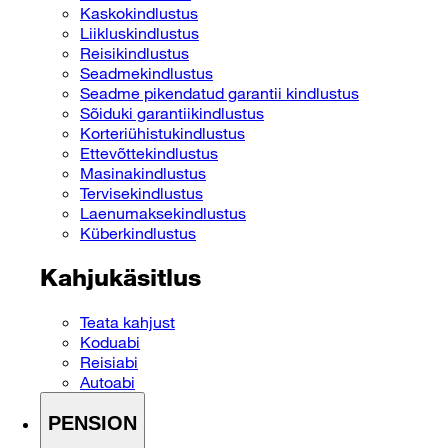
Kaskokindlustus
Liikluskindlustus
Reisikindlustus
Seadmekindlustus
Seadme pikendatud garantii kindlustus
Sõiduki garantiikindlustus
Korteriühistukindlustus
Ettevõttekindlustus
Masinakindlustus
Tervisekindlustus
Laenumaksekindlustus
Küberkindlustus
Kahjukäsitlus
Teata kahjust
Koduabi
Reisiabi
Autoabi
PENSION