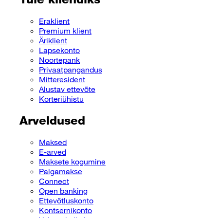
Eraklient
Premium klient
Äriklient
Lapsekonto
Noortepank
Privaatpangandus
Mitteresident
Alustav ettevõte
Korteriühistu
Arveldused
Maksed
E-arved
Maksete kogumine
Palgamakse
Connect
Open banking
Ettevõtluskonto
Kontsernikonto