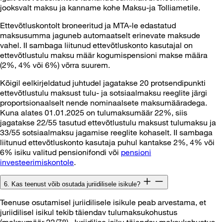
jooksvalt maksu ja kanname kohe Maksu-ja Tolliametile.
Ettevõtluskontolt broneeritud ja MTA-le edastatud
maksusumma jaguneb automaatselt erinevate maksude
vahel. II sambaga liitunud ettevõtluskonto kasutajal on
ettevõtlustulu maksu määr kogumispensioni makse määra
(2%, 4% või 6%) võrra suurem.
Kõigil eelkirjeldatud juhtudel jagatakse 20 protsendipunkti
ettevõtlustulu maksust tulu- ja sotsiaalmaksu reeglite järgi
proportsionaalselt nende nominaalsete maksumääradega.
Kuna alates 01.01.2025 on tulumaksumäär 22%, siis
jagatakse 22/55 tasutud ettevõtlustulu maksust tulumaksu ja
33/55 sotsiaalmaksu jagamise reeglite kohaselt. II sambaga
liitunud ettevõtluskonto kasutaja puhul kantakse 2%, 4% või
6% isiku valitud pensionifondi või
pensioni
investeerimiskontole
.
6. Kas teenust võib osutada juriidilisele isikule?
Teenuse osutamisel juriidilisele isikule peab arvestama, et
juriidilisel isikul tekib täiendav tulumaksukohustus