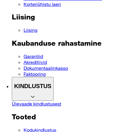
Korteriühistu laen
Liising
Liising
Kaubanduse rahastamine
Garantiid
Akreditiivid
Dokumentaalinkasso
Faktooring
KINDLUSTUS
Ülevaade kindlustusest
Tooted
Kodukindlustus