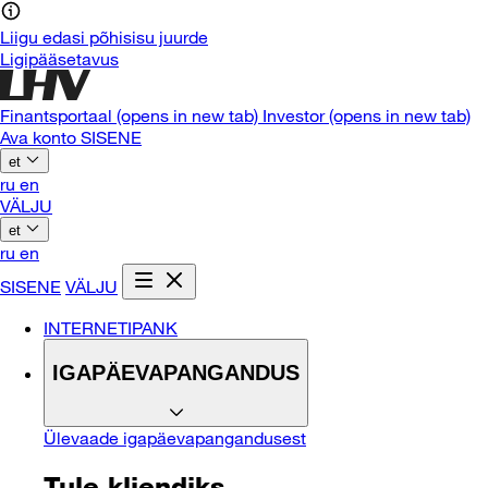
Liigu edasi põhisisu juurde
Ligipääsetavus
Finantsportaal
(opens in new tab)
Investor
(opens in new tab)
Ava konto
SISENE
et
ru
en
VÄLJU
et
ru
en
SISENE
VÄLJU
INTERNETIPANK
IGAPÄEVAPANGANDUS
Ülevaade igapäevapangandusest
Tule kliendiks