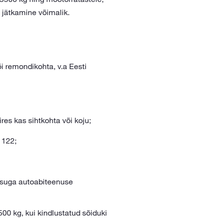
 jätkamine võimalik.
i remondikohta, v.a Eesti
ires kas sihtkohta või koju;
1122
;
sisuga autoabiteenuse
00 kg, kui kindlustatud sõiduki