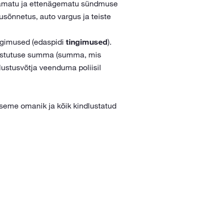
ootamatu ja ettenägematu sündmuse
dusõnnetus, auto vargus ja teiste
ngimused (edaspidi
tingimused
).
avastutuse summa (summa, mis
lustusvõtja veenduma poliisil
 eseme omanik ja kõik kindlustatud