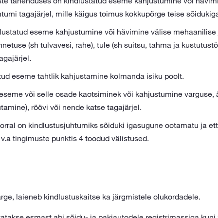
te tähenduses on kindlustatud eseme kahjustumine või hävimi
tumi tagajärjel, mille käigus toimus kokkupõrge teise sõidukig
lustatud eseme kahjustumine või hävimine välise mehaanilise 
nnetuse (sh tulvavesi, rahe), tule (sh suitsu, tahma ja kustutust
gajärjel.
tud eseme tahtlik kahjustamine kolmanda isiku poolt.
eseme või selle osade kaotsiminek või kahjustumine varguse, 
amine), röövi või nende katse tagajärjel.
orral on kindlustusjuhtumiks sõiduki igasugune ootamatu ja e
v.a tingimuste punktis 4 toodud välistused.
ärge, laieneb kindlustuskaitse ka järgmistele olukordadele.
atakse esmast abi sõidu- ja pakiautodele registrimassiga kuni