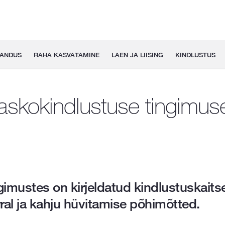
GANDUS
RAHA KASVATAMINE
LAEN JA LIISING
KINDLUSTUS
askokindlustuse tingimus
imustes on kirjeldatud kindlustuskaitse
ral ja kahju hüvitamise põhimõtted.