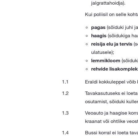
jalgrattahoidja).
Kui poliisil on selle ko
pagas
(sõiduki juhi j
haagis
(sõidukiga ha
reisija elu ja tervis
(s
ulatusele);
lemmikloom
(sõiduk
rehvide lisakomplek
Eraldi kokkuleppel võib
Tavakasutuseks ei loeta
osutamist, sõiduki kulle
Veoauto ja haagise korra
kraanat või ohtlike veo
Bussi korral ei loeta tav