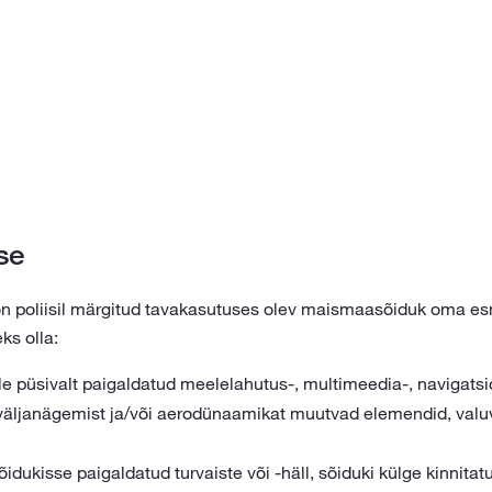
se
n poliisil märgitud tavakasutuses olev maismaasõiduk oma e
ks olla:
le püsivalt paigaldatud meelelahutus-, multimeedia-, navigats
 väljanägemist ja/või aerodünaamikat muutvad elemendid, valuve
õidukisse paigaldatud turvaiste või -häll, sõiduki külge kinnit