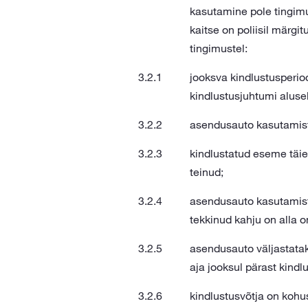
kasutamine pole tingimus
kaitse on poliisil märgi
tingimustel:
jooksva kindlustusperio
kindlustusjuhtumi alusel
asendusauto kasutamist
kindlustatud eseme täie
teinud;
asendusauto kasutamist 
tekkinud kahju on alla o
asendusauto väljastatak
aja jooksul pärast kindl
kindlustusvõtja on koh