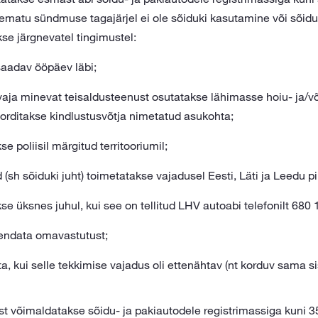
ematu sündmuse tagajärjel ei ole sõiduki kasutamine või sõidu
se järgnevatel tingimustel:
saadav ööpäev läbi;
aja minevat teisaldusteenust osutatakse lähimasse hoiu- ja/võ
porditakse kindlustusvõtja nimetatud asukohta;
e poliisil märgitud territooriumil;
d (sh sõiduki juht) toimetatakse vajadusel Eesti, Läti ja Leedu pi
e üksnes juhul, kui see on tellitud LHV autoabi telefonilt
680 
kendata omavastutust;
ta, kui selle tekkimise vajadus oli ettenähtav (nt korduv sama 
t võimaldatakse sõidu- ja pakiautodele registrimassiga kuni 35