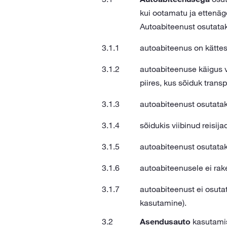
kui ootamatu ja ettenäg
Autoabiteenust osutatak
autoabiteenus on kätte
autoabiteenuse käigus v
piires, kus sõiduk trans
autoabiteenust osutataks
sõidukis viibinud reisija
autoabiteenust osutataks
autoabiteenusele ei ra
autoabiteenust ei osuta
kasutamine).
Asendusauto
kasutamis