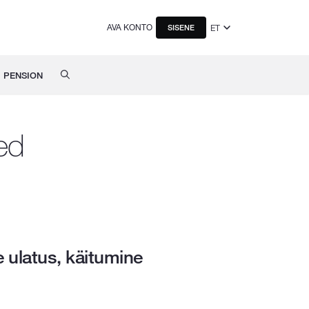
AVA KONTO
ET
SISENE
PENSION
ed
 ulatus, käitumine