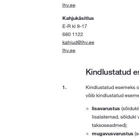
lhv.ee
Kahjukäsitlus
E-R kl 9-17
680 1122
kahjud@lhv.ee
lhv.ee
Kindlustatud e
Kindlustatud esemeks o
võib kindlustatud eseme
lisavarustus
(sõiduki
lisalaternad, sõiduki
taksoseadmed);
mugavusvarustus
(s