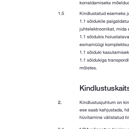
korraldamiseks mõeldud 
Kindlustatud esemeks ja/
1.1 sõidukile paigaldatud
juhtelektroonikat, mida 
1.1 sõidukis hoiustatava
esmamüügi komplektsuses
1.1 sõiduki kasutamiseks
1.1 sõidukiga transpordi
mõistes.
Kindlustuskait
Kindlustusjuhtum on ki
ese saab kahjustada, häv
hüvitamine välistatud ti