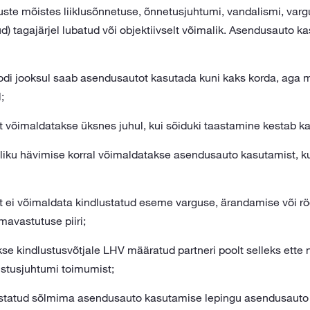
te mõistes liiklusõnnetuse, õnnetusjuhtumi, vandalismi, vargus
tud) tagajärjel lubatud või objektiivselt võimalik. Asendusauto 
odi jooksul saab asendusautot kasutada kuni kaks korda, aga 
;
 võimaldatakse üksnes juhul, kui sõiduki taastamine kestab k
liku hävimise korral võimaldatakse asendusauto kasutamist, 
ei võimaldata kindlustatud eseme varguse, ärandamise või rööv
mavastutuse piiri;
se kindlustusvõtjale LHV määratud partneri poolt selleks ette n
ustusjuhtumi toimumist;
ustatud sõlmima asendusauto kasutamise lepingu asendusauto 