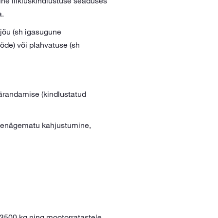
ne liikluskindlustuse seaduses
a.
jõu (sh igasugune
ööde) või plahvatuse (sh
ärandamise (kindlustatud
ttenägematu kahjustumine,
 3500 kg ning mootorratastele,