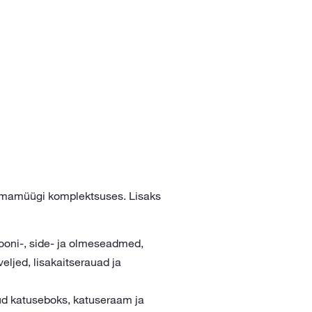
smamüügi komplektsuses. Lisaks
iooni-, side- ja olmeseadmed,
ljed, lisakaitserauad ja
atud katuseboks, katuseraam ja