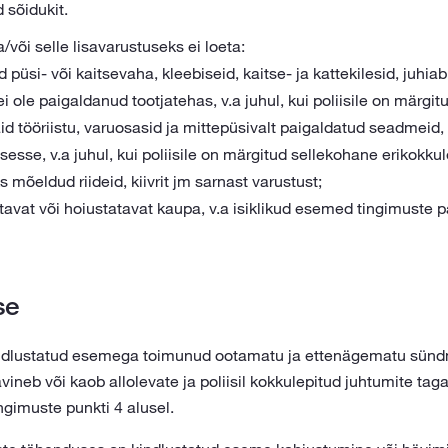
sõidukit.
või selle lisavarustuseks ei loeta:
 püsi- või kaitsevaha, kleebiseid, kaitse- ja kattekilesid, juhia
ei ole paigaldanud tootjatehas, v.a juhul, kui poliisile on märgi
id tööriistu, varuosasid ja mittepüsivalt paigaldatud seadmeid, 
se, v.a juhul, kui poliisile on märgitud sellekohane erikokkul
 mõeldud riideid, kiivrit jm sarnast varustust;
tavat või hoiustatavat kaupa, v.a isiklikud esemed tingimuste 
se
ndlustatud esemega toimunud ootamatu ja ettenägematu sündmus
ineb või kaob allolevate ja poliisil kokkulepitud juhtumite taga
ngimuste punkti 4 alusel.