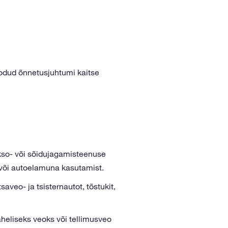
toodud õnnetusjuhtumi kaitse
akso- või sõidujagamisteenuse
a või autoelamuna kasutamist.
aveo- ja tsisternautot, tõstukit,
vaheliseks veoks või tellimusveo