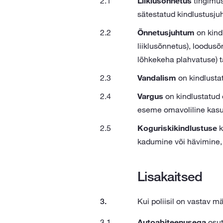
Liiklusõnnetus
tingimus
sätestatud kindlustusjuh
Õnnetusjuhtum
on kind
liiklusõnnetus), loodusõ
lõhkekeha plahvatuse) ta
Vandalism
on kindlusta
Vargus
on kindlustatud 
eseme omavoliline kasut
Koguriskikindlustuse
k
kadumine või hävimine, 
Lisakaitsed
Kui poliisil on vastav m
Autoabiteenusega
osut