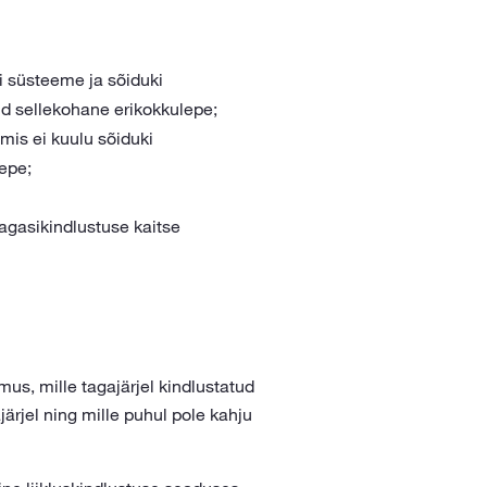
bi süsteeme ja sõiduki
tud sellekohane erikokkulepe;
mis ei kuulu sõiduki
epe;
pagasikindlustuse kaitse
, mille tagajärjel kindlustatud
järjel ning mille puhul pole kahju