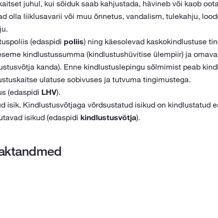
aitset juhul, kui sõiduk saab kahjustada, hävineb või kaob 
ad olla liiklusavarii või muu õnnetus, vandalism, tulekahju, loo
ju.
uspoliis (edaspidi
poliis
) ning käesolevad kaskokindlustuse ti
ud eseme kindlustussumma (kindlustushüvitise ülempiir) ja om
lustusvõtja kanda). Enne kindlustuslepingu sõlmimist peab kind
stuskaitse ulatuse sobivuses ja tutvuma tingimustega.
s (edaspidi
LHV
).
ud isik. Kindlustusvõtjaga võrdsustatud isikud on kindlustatud
utavad isikud (edaspidi
kindlustusvõtja
).
taktandmed