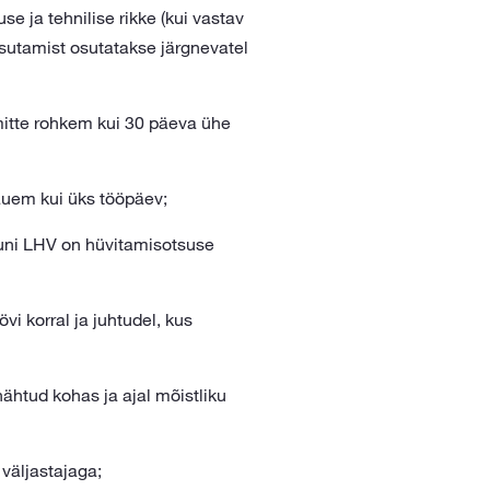
e ja tehnilise rikke (kui vastav
kasutamist osutatakse järgnevatel
mitte rohkem kui 30 päeva ühe
auem kui üks tööpäev;
kuni LHV on hüvitamisotsuse
i korral ja juhtudel, kus
ähtud kohas ja ajal mõistliku
väljastajaga;