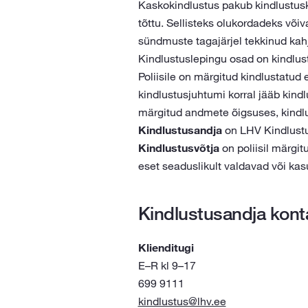
Kaskokindlustus pakub kindlustusk
tõttu. Sellisteks olukordadeks võiv
sündmuste tagajärjel tekkinud kah
Kindlustuslepingu osad on kindlust
Poliisile on märgitud kindlustat
kindlustusjuhtumi korral jääb kind
märgitud andmete õigsuses, kindlu
Kindlustusandja
on LHV Kindlustu
Kindlustusvõtja
on poliisil märgit
eset seaduslikult valdavad või kas
Kindlustusandja kon
Klienditugi
E–R kl 9–17
699 9111
kindlustus@lhv.ee