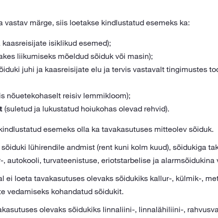
hta vastav märge, siis loetakse kindlustatud esemeks ka:
a kaasreisijate isiklikud esemed);
akes liikumiseks mõeldud sõiduk või masin);
õiduki juhi ja kaasreisijate elu ja tervis vastavalt tingimustes 
is nõuetekohaselt reisiv lemmikloom);
t
(suletud ja lukustatud hoiukohas olevad rehvid).
 kindlustatud esemeks olla ka tavakasutuses mitteolev sõiduk.
 sõiduki lühirendile andmist (rent kuni kolm kuud), sõidukiga t
r-, autokooli, turvateenistuse, eriotstarbelise ja alarmsõidukin
l ei loeta tavakasutuses olevaks sõidukiks kallur-, külmik-, mets
ste vedamiseks kohandatud sõidukit.
akasutuses olevaks sõidukiks linnaliini-, linnalähiliini-, rahvus