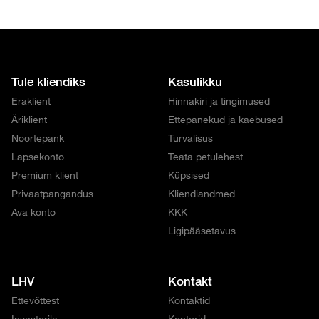
Tule kliendiks
Kasulikku
Eraklient
Hinnakiri ja tingimused
Äriklient
Ettepanekud ja kaebused
Noortepank
Turvalisus
Lapsekonto
Teata petulehest
Premium klient
Küpsised
Privaatpangandus
Kliendiandmed
Ava konto
KKK
Ligipääsetavus
LHV
Kontakt
Ettevõttest
Kontaktid