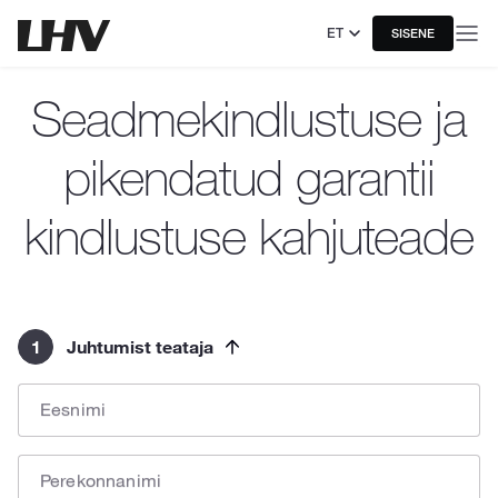
ET
SISENE
Seadmekindlustuse ja
pikendatud garantii
kindlustuse kahjuteade
1
Juhtumist teataja
Eesnimi
Perekonnanimi