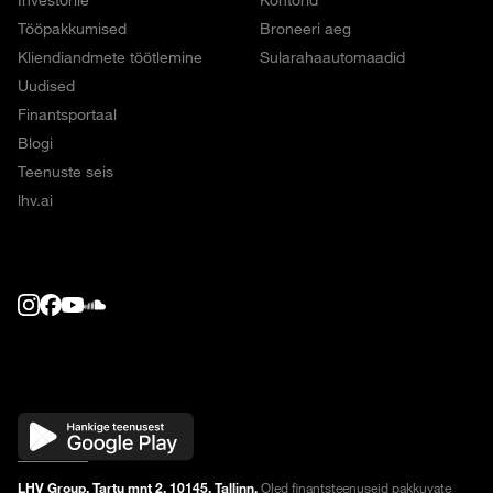
Investorile
Kontorid
Tööpakkumised
Broneeri aeg
Kliendiandmete töötlemine
Sularahaautomaadid
Uudised
Finantsportaal
Blogi
Teenuste seis
lhv.ai
LHV Group, Tartu mnt 2, 10145, Tallinn.
Oled finantsteenuseid pakkuvate