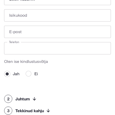
Isikukood
E-post
Telefon
Olen ise kindlustusvõtja
Jah
Ei
2
Juhtum
3
Tekkinud kahju