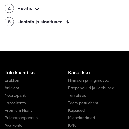
4
Hüvitis
5
Lisainfo ja kinnitused
Tule kliendiks
Kasulikku
Eraklient
Hinnakiri ja tingimused
Äriklient
Ettepanekud ja kaebused
Noortepank
Turvalisus
Lapsekonto
Teata petulehest
Premium klient
Küpsised
Privaatpangandus
Kliendiandmed
Ava konto
KKK