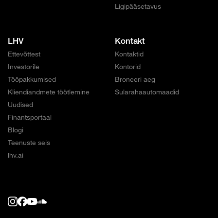
Ligipääsetavus
LHV
Kontakt
Ettevõttest
Kontaktid
Investorile
Kontorid
Tööpakkumised
Broneeri aeg
Kliendiandmete töötlemine
Sularahaautomaadid
Uudised
Finantsportaal
Blogi
Teenuste seis
lhv.ai