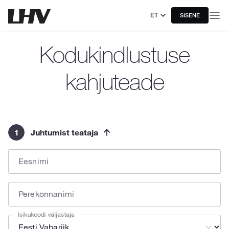
ET
SISENE
Kodukindlustuse
kahjuteade
1
Juhtumist teataja
Eesnimi
Perekonnanimi
Isikukoodi väljastaja