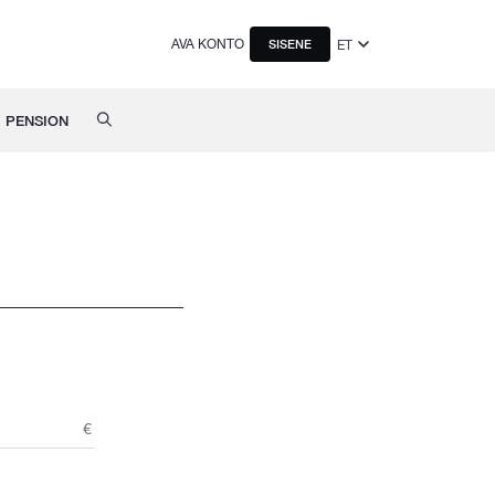
AVA KONTO
ET
SISENE
PENSION
€