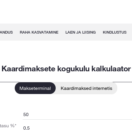
GANDUS
RAHA KASVATAMINE
LAEN JA LIISING
KINDLUSTUS
Kaardimaksete kogukulu kalkulaator
Makseterminal
Kaardimaksed internetis
tasu %*