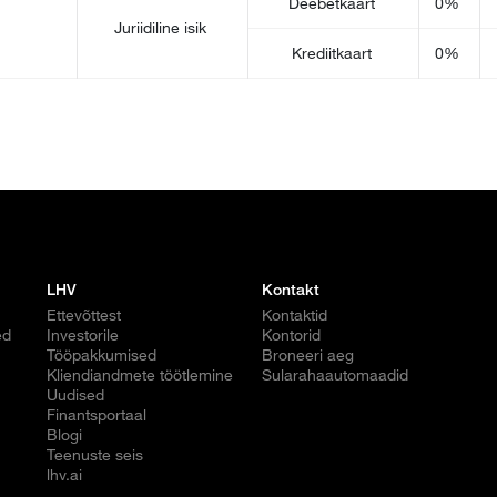
Deebetkaart
0%
Juriidiline isik
Krediitkaart
0%
LHV
Kontakt
Ettevõttest
Kontaktid
ed
Investorile
Kontorid
Tööpakkumised
Broneeri aeg
Kliendiandmete töötlemine
Sularahaautomaadid
Uudised
Finantsportaal
Blogi
Teenuste seis
lhv.ai