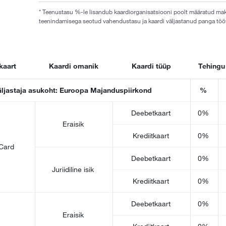
* Teenustasu %-le lisandub kaardiorganisatsiooni poolt määratud ma
teenindamisega seotud vahendustasu ja kaardi väljastanud panga töö
kaart
Kaardi omanik
Kaardi tüüp
Tehingu
äljastaja asukoht: Euroopa Majanduspiirkond
%
Deebetkaart
0%
Eraisik
Krediitkaart
0%
Card
Deebetkaart
0%
Juriidiline isik
Krediitkaart
0%
Deebetkaart
0%
Eraisik