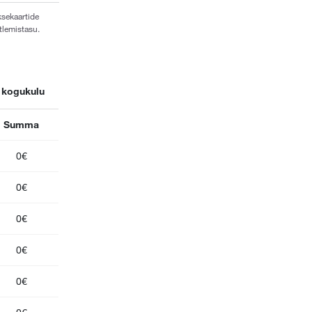
ksekaartide
tlemistasu.
 kogukulu
Summa
0€
0€
0€
0€
0€