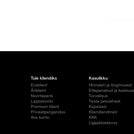
Tule kliendiks
Kasulikku
Eraklient
Hinnakiri ja tingimused
Äriklient
Ettepanekud ja kaebus
Noortepank
Turvalisus
Lapsekonto
Teata petulehest
Premium klient
Küpsised
Privaatpangandus
Kliendiandmed
Ava konto
KKK
Ligipääsetavus