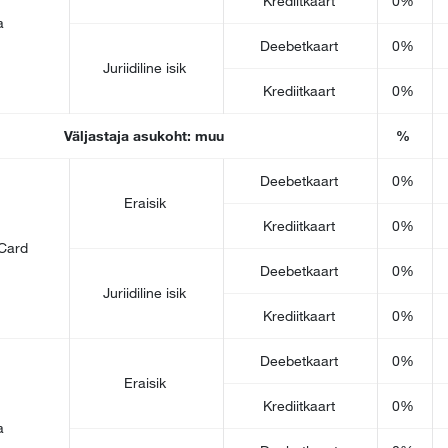
Krediitkaart
0%
a
Deebetkaart
0%
Juriidiline isik
Krediitkaart
0%
Väljastaja asukoht: muu
%
Deebetkaart
0%
Eraisik
Krediitkaart
0%
Card
Deebetkaart
0%
Juriidiline isik
Krediitkaart
0%
Deebetkaart
0%
Eraisik
Krediitkaart
0%
a