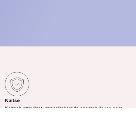
Kaitse
Kaitseb ettevõtet intressimäärade ebastabiilsuse eest.