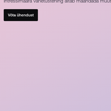
Intressimäära vahetustehing aitab maandada muutu
Võta ühendust