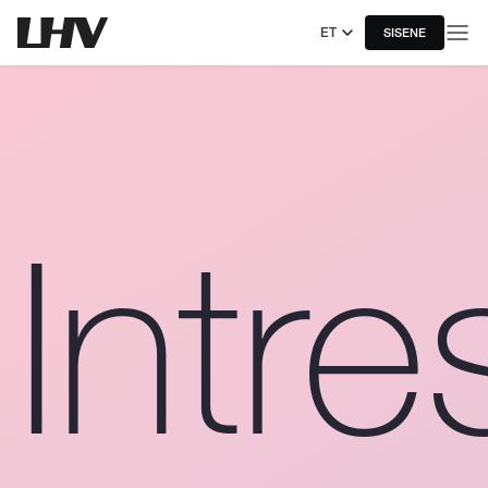
ET
SISENE
Intre