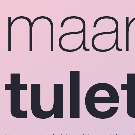
maa
tule