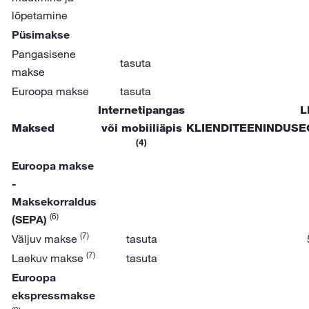
lõpetamine
Püsimakse
Pangasisene
tasuta
makse
Euroopa makse
tasuta
Internetipangas
L
Maksed
või mobiiliäpis
KLIENDITEENINDUSE
(4)
Euroopa makse
-
Maksekorraldus
(6)
(SEPA)
(7)
Väljuv makse
tasuta
(7)
Laekuv makse
tasuta
Euroopa
ekspressmakse