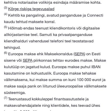
kehtiva notariaalse volikirja esindaja määramise kohta.
(3)
Kõrge riskiga tegevusalad
(4)
Kehtib ka pangalingi, avatud panganduse ja Connecti
kaudu tehtud maksete korral.
(5)
Hõlmab endas teenust kliendikontoris või digitaalse
allkirjastamise teel. Samuti ka privaatpanganduse
kliendihalduri vahendusel telefoni teel teostatavad
tehingud.
(6)
Euroopa makse ehk Maksekorraldus
(SEPA)
on Eesti
sisene või
SEPA
piirkonnas tehtav eurodes makse. Makse
kulutüüp on jagatud kulud. Euroopa makse puhul IBAN
kasutamine on kohustuslik. Euroopa makse tehakse
välkmaksena, kui makse summa on kuni 100 000 eurot ja
makse saaja pank on liitunud üleeuroopalise välkmaksete
süsteemiga.
(7)
Teenustasud kokkuleppel finantsasutustele ja
maksevahendajatele ning klientidele, kes teevad ühes