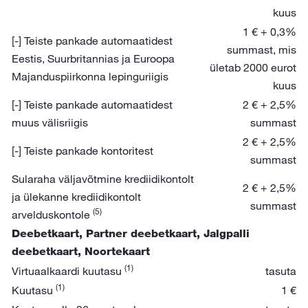
kuus
1 € + 0,3%
[-] Teiste pankade automaatidest
summast, mis
Eestis, Suurbritannias ja Euroopa
ületab 2000 eurot
Majanduspiirkonna lepinguriigis
kuus
[-] Teiste pankade automaatidest
2 € + 2,5%
muus välisriigis
summast
2 € + 2,5%
[-] Teiste pankade kontoritest
summast
Sularaha väljavõtmine krediidikontolt
2 € + 2,5%
ja ülekanne krediidikontolt
summast
(5)
arvelduskontole
Deebetkaart, Partner deebetkaart, Jalgpalli
deebetkaart, Noortekaart
(1)
Virtuaalkaardi kuutasu
tasuta
(1)
Kuutasu
1 €