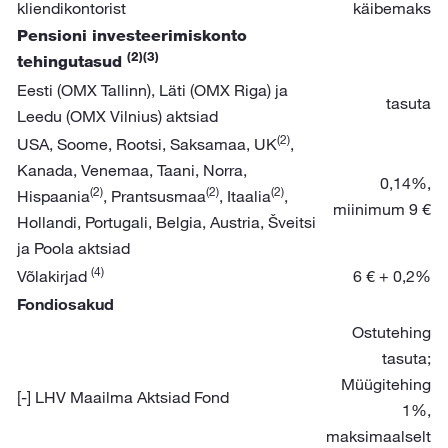
kliendikontorist
käibemaks
Pensioni investeerimiskonto
(2)(3)
tehingutasud
Eesti (OMX Tallinn), Läti (OMX Riga) ja
tasuta
Leedu (OMX Vilnius) aktsiad
(2)
USA, Soome, Rootsi, Saksamaa, UK
,
Kanada, Venemaa, Taani, Norra,
0,14%,
(2)
(2)
(2)
Hispaania
, Prantsusmaa
, Itaalia
,
miinimum 9 €
Hollandi, Portugali, Belgia, Austria, Šveitsi
ja Poola aktsiad
(4)
Võlakirjad
6 € + 0,2%
Fondiosakud
Ostutehing
tasuta;
Müügitehing
[-] LHV Maailma Aktsiad Fond
1%,
maksimaalselt