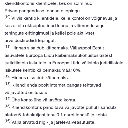
kliendikontoris klientidele, kes on sõlminud
Privaatpanganduse teenuste lepingu.
(10)
Viivis kehtib klientidele, kelle kontol on võlgnevus ja
kes ei ole aktsepteerinud laenu ja võimendusega
tehingute eritingimusi ja kellel pole aktiivset
arvelduskrediidi lepingut.
(11)
Hinnas sisaldub käibemaks. Väljaspool Eestit
asuvatele Euroopa Liidu käibemaksukohustuslastest
juriidilistele isikutele ja Euroopa Liidu välistele juriidilistele
isikutele kehtib käibemaksumäär 0%.
(12)
Hinnas sisaldub käibemaks.
(13)
Kliendi enda poolt internetipangas tehtavad
väljavõtted on tasuta.
(14)
Ühe konto ühe väljavõtte kohta.
(15)
Kliendikontoris prinditava väljavõtte puhul lisandub
alates 6. leheküljest tasu 0,1 eurot lehekülje kohta.
(16)
Välja arvatud riigi- ja järelevalveasutuste,