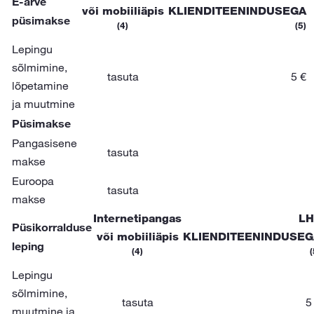
E-arve
või mobiiliäpis
KLIENDITEENINDUSEGA
püsimakse
(4)
(5)
Lepingu
sõlmimine,
tasuta
5 €
lõpetamine
ja muutmine
Püsimakse
Pangasisene
tasuta
makse
Euroopa
tasuta
makse
Internetipangas
LH
Püsikorralduse
või mobiiliäpis
KLIENDITEENINDUSEG
leping
(4)
(
Lepingu
sõlmimine,
tasuta
5
muutmine ja