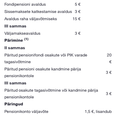
Fondipensioni avaldus
5 €
Sissemaksete katkestamise avaldus
3 €
Avaldus raha väljavõtmiseks
15 €
III sammas
Väljamakseavaldus
3 €
(1)
Pärimine
II sammas
Päritud pensionifondi osakute või PIK varade
20
tagasivõtmine
€
Päritud pensioni osakute kandmine pärija
3 €
pensionikontole
III sammas
Päritud osakute tagasivõtmine või kandmine pärija
3 €
pensionikontole
Päringud
Pensionikonto väljavõte
1,5 €, lisandub