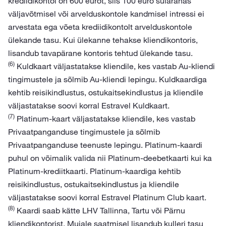
krediidikontol on 600 eurot, siis 100 euro sularahas
väljavõtmisel või arvelduskontole kandmisel intressi ei
arvestata ega võeta krediidikontolt arvelduskontole
ülekande tasu. Kui ülekanne tehakse kliendikontoris,
lisandub tavapärane kontoris tehtud ülekande tasu.
(6)
Kuldkaart väljastatakse kliendile, kes vastab Au-kliendi
tingimustele ja sõlmib Au-kliendi lepingu. Kuldkaardiga
kehtib reisikindlustus, ostukaitsekindlustus ja kliendile
väljastatakse soovi korral Estravel Kuldkaart.
(7)
Platinum-kaart väljastatakse kliendile, kes vastab
Privaatpanganduse tingimustele ja sõlmib
Privaatpanganduse teenuste lepingu. Platinum-kaardi
puhul on võimalik valida nii Platinum-deebetkaarti kui ka
Platinum-krediitkaarti. Platinum-kaardiga kehtib
reisikindlustus, ostukaitsekindlustus ja kliendile
väljastatakse soovi korral Estravel Platinum Club kaart.
(8)
Kaardi saab kätte LHV Tallinna, Tartu või Pärnu
kliendikontorist. Mujale saatmisel lisandub kulleri tasu