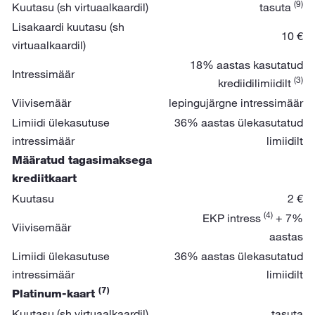
(9)
Kuutasu (sh virtuaalkaardil)
tasuta
Lisakaardi kuutasu (sh
10 €
virtuaalkaardil)
18% aastas kasutatud
Intressimäär
(3)
krediidilimiidilt
Viivisemäär
lepingujärgne intressimäär
Limiidi ülekasutuse
36% aastas ülekasutatud
intressimäär
limiidilt
Määratud tagasimaksega
krediitkaart
Kuutasu
2 €
(4)
EKP intress
+ 7%
Viivisemäär
aastas
Limiidi ülekasutuse
36% aastas ülekasutatud
intressimäär
limiidilt
(7)
Platinum-kaart
Kuutasu (sh virtuaalkaardil)
tasuta