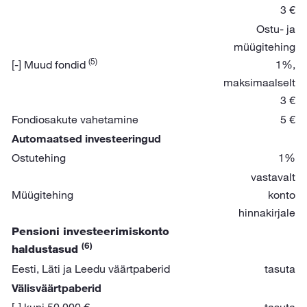
3 €
Ostu- ja
müügitehing
(5)
[-] Muud fondid
1%,
maksimaalselt
3 €
Fondiosakute vahetamine
5 €
Automaatsed investeeringud
Ostutehing
1%
vastavalt
Müügitehing
konto
hinnakirjale
Pensioni investeerimiskonto
(6)
haldustasud
Eesti, Läti ja Leedu väärtpaberid
tasuta
Välisväärtpaberid