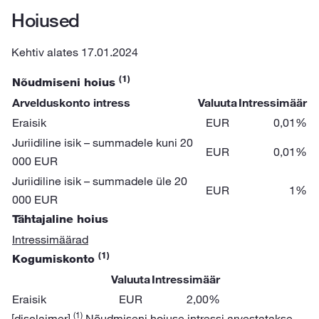
Hoiused
Kehtiv alates 17.01.2024
(1)
Nõudmiseni hoius
Arvelduskonto intress
Valuuta
Intressimäär
Eraisik
EUR
0,01%
Juriidiline isik – summadele kuni 20
EUR
0,01%
000 EUR
Juriidiline isik – summadele üle 20
EUR
1%
000 EUR
Tähtajaline hoius
Intressimäärad
(1)
Kogumiskonto
Valuuta
Intressimäär
Eraisik
EUR
2,00%
(1)
[disclaimer]
Nõudmiseni hoiuse intressi arvestatakse