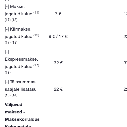
[-] Makse,
(11)
jagatud kulud
7 €
1
(17)
(18)
[-] Kiirmakse,
(12)
jagatud kulud
9 € / 17 €
2
(17)
(18)
[-]
Ekspressmakse,
32 €
3
(17)
jagatud kulud
(18)
[-] Täissummas
saajale lisatasu
22 €
2
(13)
(14)
Väljuvad
maksed -
Maksekorraldus
Kolmandate