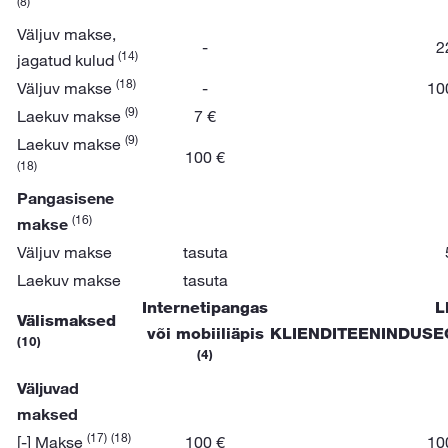
(8)
Väljuv makse,
-
2
(14)
jagatud kulud
(18)
Väljuv makse
-
10
(9)
Laekuv makse
7 €
(9)
Laekuv makse
100 €
(18)
Pangasisene
(16)
makse
Väljuv makse
tasuta
Laekuv makse
tasuta
Internetipangas
L
Välismaksed
või mobiiliäpis
KLIENDITEENINDUSE
(10)
(4)
Väljuvad
maksed
(17)
(18)
[-] Makse
100 €
10