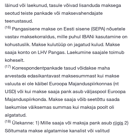
läinud või laekunud, tasule võivad lisanduda maksega
seotud teiste pankade või maksevahendajate
teenustasud.
(16)
Pangasisene makse on Eesti sisene (SEPA) nõuetele
vastav maksekorraldus, mille puhul IBANi kasutamine on
kohustuslik. Makse kulutüüp on jagatud kulud. Makse
saaja konto on LHV Pangas. Laekumine saajale toimub
koheselt.
(17)
Korrespondentpankade tasud võidakse maha
arvestada edasikantavast maksesummast kui makse
valuuta ei ole käibel Euroopa Majanduspiirkonnas (nt
USD) või kui makse saaja pank asub väljaspool Euroopa
Majanduspiirkonda. Makse saaja võib seetõttu saada
laekumise väiksemas summas kui maksja poolt oli
algatatud.
(18)
Ülekanne: 1) Mille saaja või maksja pank asub
riigis
2)
Sõltumata makse algatamise kanalist või valitud