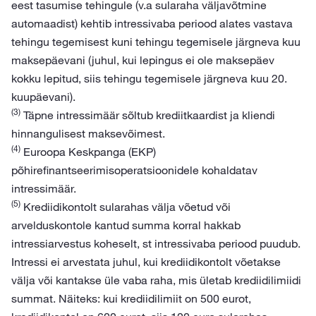
eest tasumise tehingule (v.a sularaha väljavõtmine
automaadist) kehtib intressivaba periood alates vastava
tehingu tegemisest kuni tehingu tegemisele järgneva kuu
maksepäevani (juhul, kui lepingus ei ole maksepäev
kokku lepitud, siis tehingu tegemisele järgneva kuu 20.
kuupäevani).
(3)
Täpne intressimäär sõltub krediitkaardist ja kliendi
hinnangulisest maksevõimest.
(4)
Euroopa Keskpanga (EKP)
põhirefinantseerimisoperatsioonidele kohaldatav
intressimäär.
(5)
Krediidikontolt sularahas välja võetud või
arvelduskontole kantud summa korral hakkab
intressiarvestus koheselt, st intressivaba periood puudub.
Intressi ei arvestata juhul, kui krediidikontolt võetakse
välja või kantakse üle vaba raha, mis ületab krediidilimiidi
summat. Näiteks: kui krediidilimiit on 500 eurot,