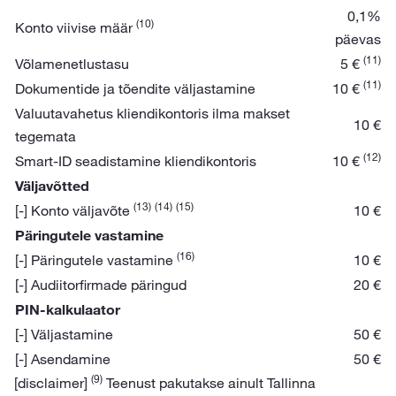
0,1%
(10)
Konto viivise määr
päevas
(11)
Võlamenetlustasu
5 €
(11)
Dokumentide ja tõendite väljastamine
10 €
Valuutavahetus kliendikontoris ilma makset
10 €
tegemata
(12)
Smart-ID seadistamine kliendikontoris
10 €
Väljavõtted
(13)
(14)
(15)
[-] Konto väljavõte
10 €
Päringutele vastamine
(16)
[-] Päringutele vastamine
10 €
[-] Audiitorfirmade päringud
20 €
PIN-kalkulaator
[-] Väljastamine
50 €
[-] Asendamine
50 €
(9)
[disclaimer]
Teenust pakutakse ainult Tallinna