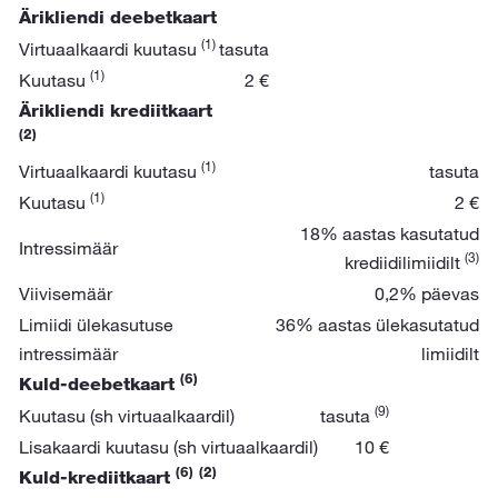
Ärikliendi deebetkaart
(1)
Virtuaalkaardi kuutasu
tasuta
(1)
Kuutasu
2 €
Ärikliendi krediitkaart
(2)
(1)
Virtuaalkaardi kuutasu
tasuta
(1)
Kuutasu
2 €
18% aastas kasutatud
Intressimäär
(3)
krediidilimiidilt
Viivisemäär
0,2% päevas
Limiidi ülekasutuse
36% aastas ülekasutatud
intressimäär
limiidilt
(6)
Kuld-deebetkaart
(9)
Kuutasu (sh virtuaalkaardil)
tasuta
Lisakaardi kuutasu (sh virtuaalkaardil)
10 €
(6)
(2)
Kuld-krediitkaart