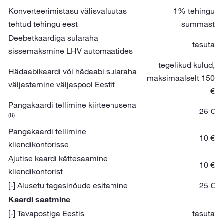
Konverteerimistasu välisvaluutas
1% tehingu
tehtud tehingu eest
summast
Deebetkaardiga sularaha
tasuta
sissemaksmine LHV automaatides
tegelikud kulud,
Hädaabikaardi või hädaabi sularaha
maksimaalselt 150
väljastamine väljaspool Eestit
€
Pangakaardi tellimine kiirteenusena
25 €
(8)
Pangakaardi tellimine
10 €
kliendikontorisse
Ajutise kaardi kättesaamine
10 €
kliendikontorist
[-] Alusetu tagasinõude esitamine
25 €
Kaardi saatmine
[-] Tavapostiga Eestis
tasuta