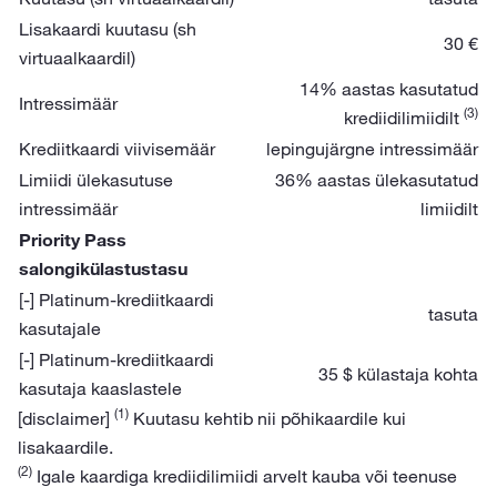
Lisakaardi kuutasu (sh
30 €
virtuaalkaardil)
14% aastas kasutatud
Intressimäär
(3)
krediidilimiidilt
Krediitkaardi viivisemäär
lepingujärgne intressimäär
Limiidi ülekasutuse
36% aastas ülekasutatud
intressimäär
limiidilt
Priority Pass
salongikülastustasu
[-] Platinum-krediitkaardi
tasuta
kasutajale
[-] Platinum-krediitkaardi
35 $ külastaja kohta
kasutaja kaaslastele
(1)
[disclaimer]
Kuutasu kehtib nii põhikaardile kui
lisakaardile.
(2)
Igale kaardiga krediidilimiidi arvelt kauba või teenuse