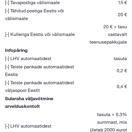
[-] Tavapostiga välismaale
15 €
[-] Tähitud postiga Eestis või
20 €
välismaale
20 € + tasu
[-] Kulleriga Eestis või välismaale
vastavalt
teenusepakkujale
Infopäring
[-] LHV automaatidest
tasuta
[-] Teiste pankade automaatidest
0,2 €
Eestis
[-] Teiste pankade automaatidest
0,4 €
väljaspool Eestit
Sularaha väljavõtmine
arvelduskontolt
tasuta + 0,3%
summast, mis
[-] LHV automaatidest
ületab 2000 eurot