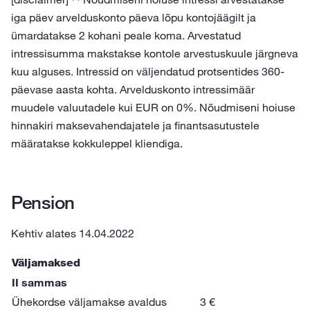
iga päev arvelduskonto päeva lõpu kontojäägilt ja
ümardatakse 2 kohani peale koma. Arvestatud
intressisumma makstakse kontole arvestuskuule järgneva
kuu alguses. Intressid on väljendatud protsentides 360-
päevase aasta kohta. Arvelduskonto intressimäär
muudele valuutadele kui EUR on 0%. Nõudmiseni hoiuse
hinnakiri maksevahendajatele ja finantsasutustele
määratakse kokkuleppel kliendiga.
Pension
Kehtiv alates 14.04.2022
Väljamaksed
II sammas
Ühekordse väljamakse avaldus
3 €