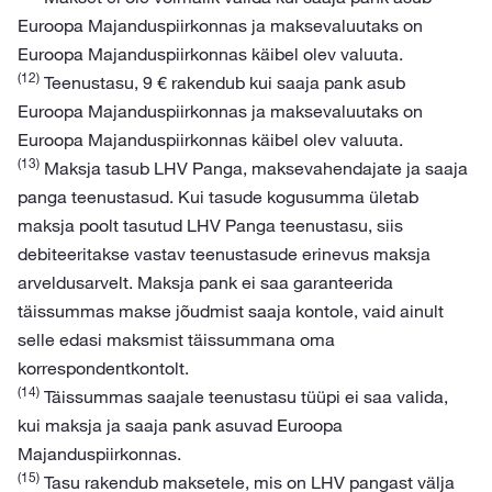
Euroopa Majanduspiirkonnas ja maksevaluutaks on
Euroopa Majanduspiirkonnas käibel olev valuuta.
(12)
Teenustasu, 9 € rakendub kui saaja pank asub
Euroopa Majanduspiirkonnas ja maksevaluutaks on
Euroopa Majanduspiirkonnas käibel olev valuuta.
(13)
Maksja tasub LHV Panga, maksevahendajate ja saaja
panga teenustasud. Kui tasude kogusumma ületab
maksja poolt tasutud LHV Panga teenustasu, siis
debiteeritakse vastav teenustasude erinevus maksja
arveldusarvelt. Maksja pank ei saa garanteerida
täissummas makse jõudmist saaja kontole, vaid ainult
selle edasi maksmist täissummana oma
korrespondentkontolt.
(14)
Täissummas saajale teenustasu tüüpi ei saa valida,
kui maksja ja saaja pank asuvad Euroopa
Majanduspiirkonnas.
(15)
Tasu rakendub maksetele, mis on LHV pangast välja