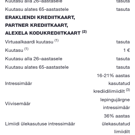
Kuutasu alla 26–aastasele
tasuta
Kuutasu alates 65-aastastele
tasuta
ERAKLIENDI KREDIITKAART,
PARTNER KREDIITKAART,
(2)
ALEXELA KODUKREDIITKAART
(1)
Virtuaalkaardi kuutasu
tasuta
(1)
Kuutasu
1 €
Kuutasu alla 26–aastasele
tasuta
Kuutasu alates 65-aastastele
tasuta
16-21% aastas
Intressimäär
kasutatud
(3)
krediidilimiidilt
lepingujärgne
Viivisemäär
intressimäär
36% aastas
Limiidi ülekasutuse intressimäär
ülekasutatud
limiidilt