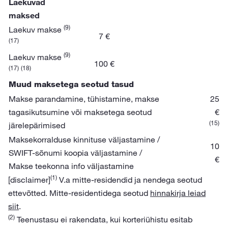
Laekuvad
maksed
(9)
Laekuv makse
7 €
(17)
(9)
Laekuv makse
100 €
(17)
(18)
Muud maksetega seotud tasud
Makse parandamine, tühistamine, makse
25
tagasikutsumine või maksetega seotud
€
(15)
järelepärimised
Maksekorralduse kinnituse väljastamine /
10
SWIFT-sõnumi koopia väljastamine /
€
Makse teekonna info väljastamine
(1)
[disclaimer]
V.a mitte-residendid ja nendega seotud
ettevõtted. Mitte-residentidega seotud
hinnakirja leiad
siit
.
(2)
Teenustasu ei rakendata, kui korteriühistu esitab