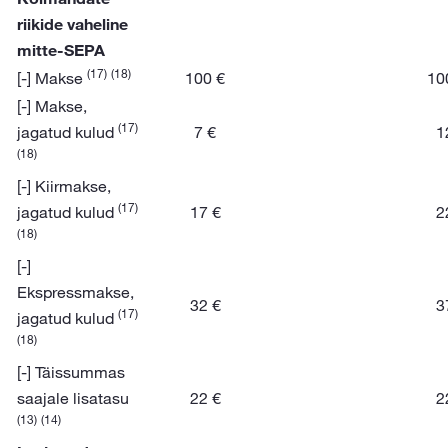
riikide vaheline
mitte-SEPA
(17)
(18)
[-] Makse
100 €
10
[-] Makse,
(17)
jagatud kulud
7 €
1
(18)
[-] Kiirmakse,
(17)
jagatud kulud
17 €
2
(18)
[-]
Ekspressmakse,
32 €
3
(17)
jagatud kulud
(18)
[-] Täissummas
saajale lisatasu
22 €
2
(13)
(14)