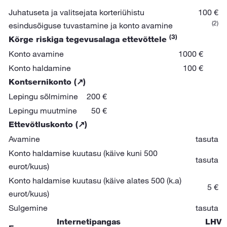
Juhatuseta ja valitsejata korteriühistu
100 €
(2)
esindusõiguse tuvastamine ja konto avamine
(3)
Kõrge riskiga tegevusalaga ettevõttele
Konto avamine
1000 €
Konto haldamine
100 €
Kontsernikonto
(↗)
Lepingu sõlmimine
200 €
Lepingu muutmine
50 €
Ettevõtluskonto
(↗)
Avamine
tasuta
Konto haldamise kuutasu (käive kuni 500
tasuta
eurot/kuus)
Konto haldamise kuutasu (käive alates 500 (k.a)
5 €
eurot/kuus)
Sulgemine
tasuta
Internetipangas
LHV