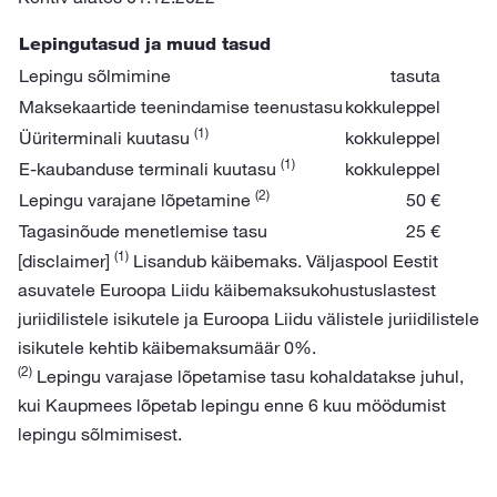
Lepingutasud ja muud tasud
Lepingu sõlmimine
tasuta
Maksekaartide teenindamise teenustasu
kokkuleppel
(1)
Üüriterminali kuutasu
kokkuleppel
(1)
E-kaubanduse terminali kuutasu
kokkuleppel
(2)
Lepingu varajane lõpetamine
50 €
Tagasinõude menetlemise tasu
25 €
(1)
[disclaimer]
Lisandub käibemaks. Väljaspool Eestit
asuvatele Euroopa Liidu käibemaksukohustuslastest
juriidilistele isikutele ja Euroopa Liidu välistele juriidilistele
isikutele kehtib käibemaksumäär 0%.
(2)
Lepingu varajase lõpetamise tasu kohaldatakse juhul,
kui Kaupmees lõpetab lepingu enne 6 kuu möödumist
lepingu sõlmimisest.