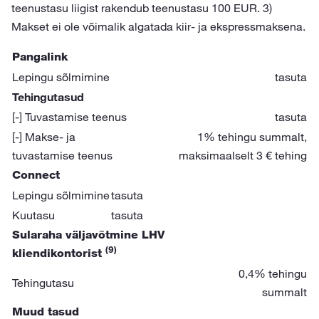
teenustasu liigist rakendub teenustasu 100 EUR. 3)
Makset ei ole võimalik algatada kiir- ja ekspressmaksena.
Pangalink
Lepingu sõlmimine
tasuta
Tehingutasud
[-] Tuvastamise teenus
tasuta
[-] Makse- ja
1% tehingu summalt,
tuvastamise teenus
maksimaalselt 3 € tehing
Connect
Lepingu sõlmimine
tasuta
Kuutasu
tasuta
Sularaha väljavõtmine LHV
(9)
kliendikontorist
0,4% tehingu
Tehingutasu
summalt
Muud tasud