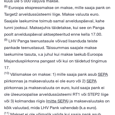
kuus üle 5 000 väljuva makse.
(8)
Euroopa ekspressmakse on makse, mille saaja pank on
Target2 arveldussüsteemi liige. Makse valuuta euro.
Saajale laekumine toimub samal arvelduspäeval, kahe
tunni jooksul. Maksejuhis täidetakse, kui see on Panga
poolt arvelduspäeval aktsepteeritud enne kella 17.00.
(9)
LHV Panga teenustasule võivad lisanduda teiste
pankade teenustasud. Täissummas saajale makse
laekumine tasuta, v.a juhul kui makse laekub Euroopa
Majanduspiirkonna pangast või kui on täidetud tingimus
17.
(10)
Välismakse on makse: 1) mille saaja pank asub
SEPA
piirkonnas ja maksevaluuta ei ole euro või 2)
SEPA
piirkonnas ja maksevaluuta on euro, kuid saaja pank ei
ole üleeuroopalise arveldussüsteemi RT1 või STEP2 liige
või 3) kolmandas riigis
(mitte SEPA)
ja maksevaluutaks on
kõik valuutad, mida LHV Pank vahendab (k.a euro).
(11)
Makset ei ole võimalik valida kui saaja pank asub