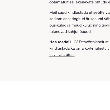
ootamatult esilekerkivate ohtude e
Meil saad kindlustada ettevõtte va
katkemisest tingitud ärikasumi vä
püsikulud ja muud kulud ning tsivi
tulenevad kahjunõuded.
Hea teada!
LHV Ettevõttekindlust
kindlustada ka oma
korteriühistu v
tsiviilvastutust
.