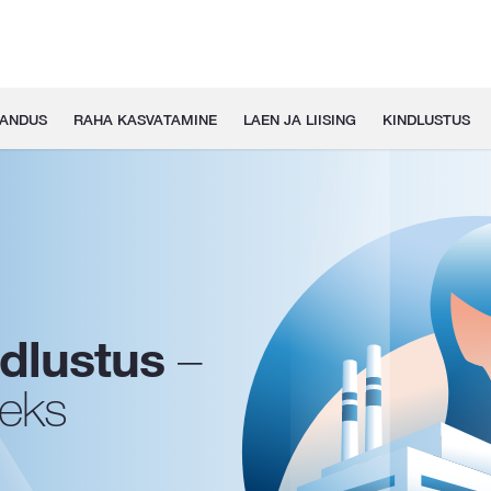
GANDUS
RAHA KASVATAMINE
LAEN JA LIISING
KINDLUSTUS
ndlustus
–
seks