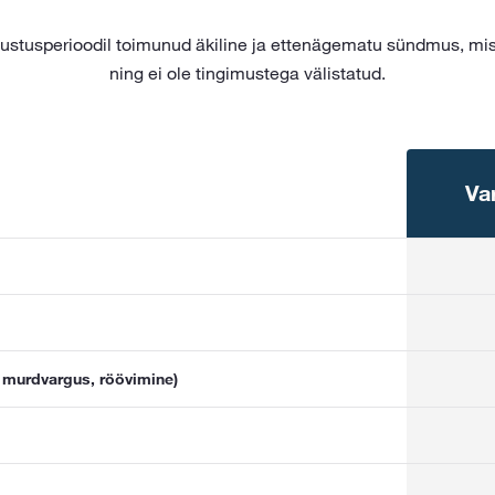
lustusperioodil toimunud äkiline ja ettenägematu sündmus, mis 
ning ei ole tingimustega välistatud.
Va
 murdvargus, röövimine)