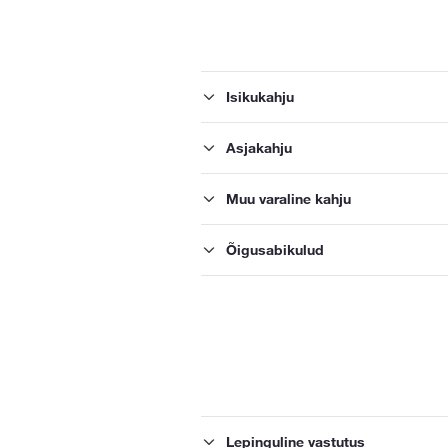
Isikukahju
Asjakahju
Muu varaline kahju
Õigusabikulud
Lepinguline vastutus