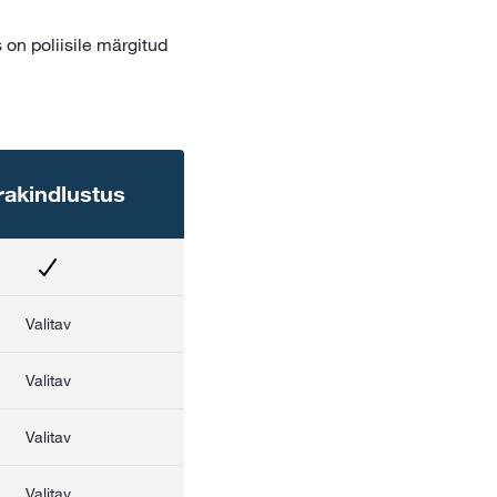
on poliisile märgitud
rakindlustus
Valitav
Valitav
Valitav
Valitav