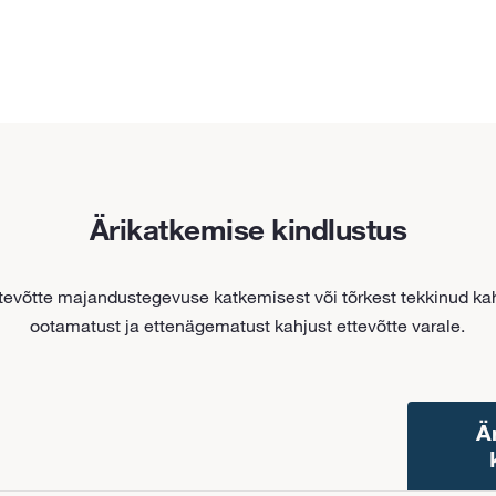
Ärikatkemise kindlustus
tevõtte majandustegevuse katkemisest või tõrkest tekkinud kah
ootamatust ja ettenägematust kahjust ettevõtte varale.
Ä