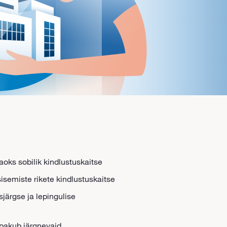
aoks sobilik kindlustuskaitse
isemiste rikete kindlustuskaitse
järgse ja lepingulise
 pakub järgnevaid