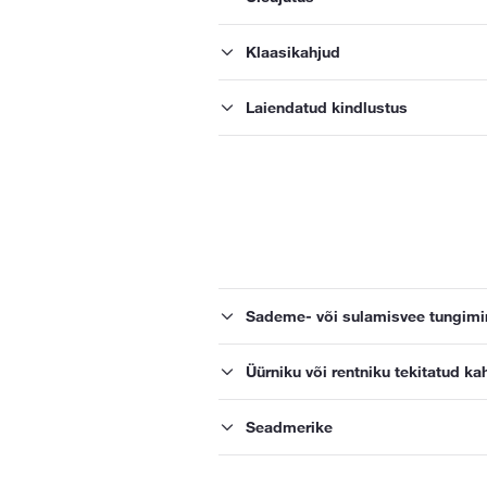
Klaasikahjud
Laiendatud kindlustus
Sademe- või sulamisvee tungimin
Üürniku või rentniku tekitatud ka
Seadmerike