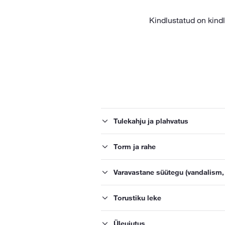
Kindlustatud on kind
Tulekahju ja plahvatus
Torm ja rahe
Varavastane süütegu (vandalism,
Torustiku leke
Üleujutus