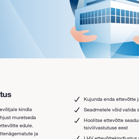
tus
Kujunda enda ettevõtte j
evõtjale kindla
Seadmetele võid valida s
õhjust muretseda
Hoolitse ettevõtte seadus
tevõtte edule.
tsiviilvastutuse eest
ettenägematute ja
LHV ettevõttekindlustus