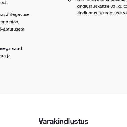
est.
kindlustuskaitse valikuid
kindlustus ja tegevuse v
ra, äritegevuse
henemise,
ilvastutusest
usega saad
ara ja
Varakindlustus