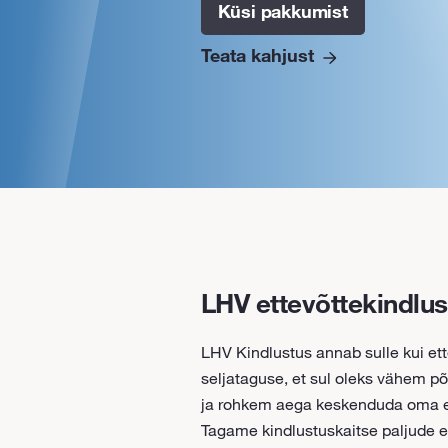
Küsi pakkumist
Teata kahjust
LHV ettevõttekindlus
LHV Kindlustus annab sulle kui ett
seljataguse, et sul oleks vähem p
ja rohkem aega keskenduda oma et
Tagame kindlustuskaitse paljude 