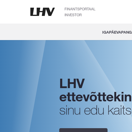
FINANTSPORTAAL
INVESTOR
IGAPÄEVAPAN
LHV
ettevõtteki
sinu edu kait