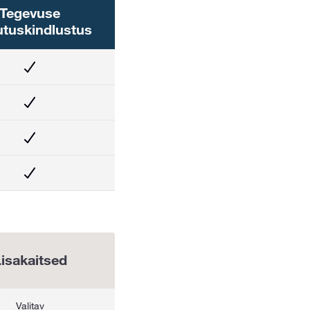
Tegevuse
utuskindlustus
isakaitsed
Valitav