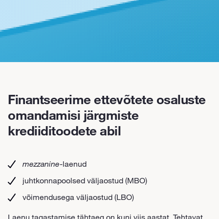
Finantseerime ettevõtete osaluste
omandamisi järgmiste
krediiditoodete abil
mezzanine
-laenud
juhtkonnapoolsed väljaostud (MBO)
võimendusega väljaostud (LBO)
Laenu tagastamise tähtaeg on kuni viis aastat. Tehtavat