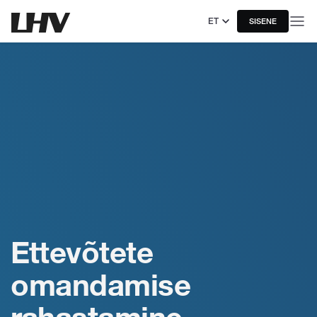
ET
SISENE
Ettevõtete
omandamise
rahastamine