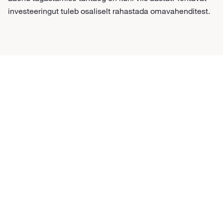
investeeringut tuleb osaliselt rahastada omavahenditest.
Kontakt
Võta meiega ühendust ja uuri rahastamisvõimalusi.