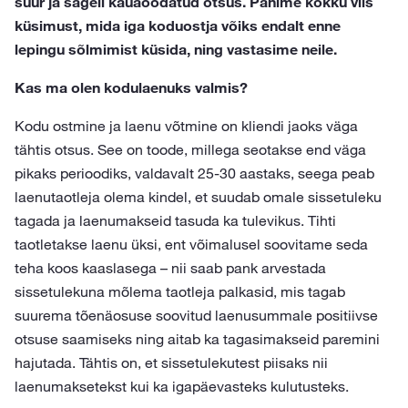
suur ja sageli kauaoodatud otsus. Panime kokku viis
küsimust, mida iga koduostja võiks endalt enne
lepingu sõlmimist küsida, ning vastasime neile.
Kas ma olen kodulaenuks valmis?
Kodu ostmine ja laenu võtmine on kliendi jaoks väga
tähtis otsus. See on toode, millega seotakse end väga
pikaks perioodiks, valdavalt 25-30 aastaks, seega peab
laenutaotleja olema kindel, et suudab omale sissetuleku
tagada ja laenumakseid tasuda ka tulevikus. Tihti
taotletakse laenu üksi, ent võimalusel soovitame seda
teha koos kaaslasega – nii saab pank arvestada
sissetulekuna mõlema taotleja palkasid, mis tagab
suurema tõenäosuse soovitud laenusummale positiivse
otsuse saamiseks ning aitab ka tagasimakseid paremini
hajutada. Tähtis on, et sissetulekutest piisaks nii
laenumaksetekst kui ka igapäevasteks kulutusteks.