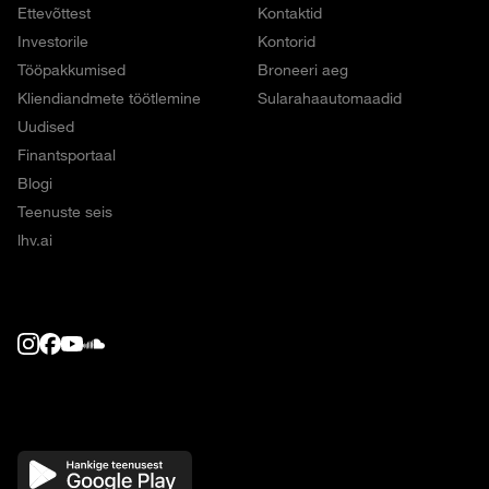
Ettevõttest
Kontaktid
Investorile
Kontorid
Tööpakkumised
Broneeri aeg
Kliendiandmete töötlemine
Sularahaautomaadid
Uudised
Finantsportaal
Blogi
Teenuste seis
lhv.ai