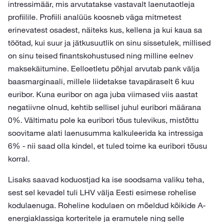
intressimäär, mis arvutatakse vastavalt laenutaotleja
profiilile. Profiili analüüs koosneb väga mitmetest
erinevatest osadest, näiteks kus, kellena ja kui kaua sa
töötad, kui suur ja jätkusuutlik on sinu sissetulek, millised
on sinu teised finantskohustused ning milline eelnev
maksekäitumine. Eelloetletu põhjal arvutab pank välja
baasmarginaali, millele liidetakse tavapäraselt 6 kuu
euribor. Kuna euribor on aga juba viimased viis aastat
negatiivne olnud, kehtib sellisel juhul euribori määrana
0%. Vältimatu pole ka euribori tõus tulevikus, mistõttu
soovitame alati laenusumma kalkuleerida ka intressiga
6% - nii saad olla kindel, et tuled toime ka euribori tõusu
korral.
Lisaks saavad koduostjad ka ise soodsama valiku teha,
sest sel kevadel tuli LHV välja Eesti esimese rohelise
kodulaenuga. Roheline kodulaen on mõeldud kõikide A-
energiaklassiga korteritele ja eramutele ning selle