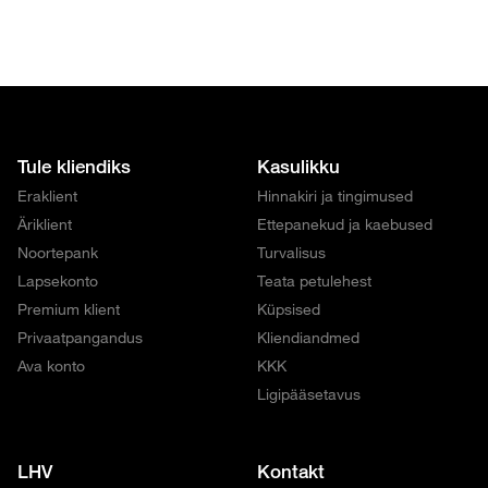
Tule kliendiks
Kasulikku
Eraklient
Hinnakiri ja tingimused
Äriklient
Ettepanekud ja kaebused
Noortepank
Turvalisus
Lapsekonto
Teata petulehest
Premium klient
Küpsised
Privaatpangandus
Kliendiandmed
Ava konto
KKK
Ligipääsetavus
LHV
Kontakt