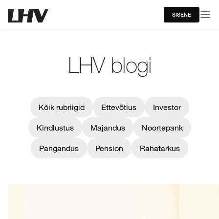
SISENE
LHV blogi
Kõik rubriigid
Ettevõtlus
Investor
Kindlustus
Majandus
Noortepank
Pangandus
Pension
Rahatarkus