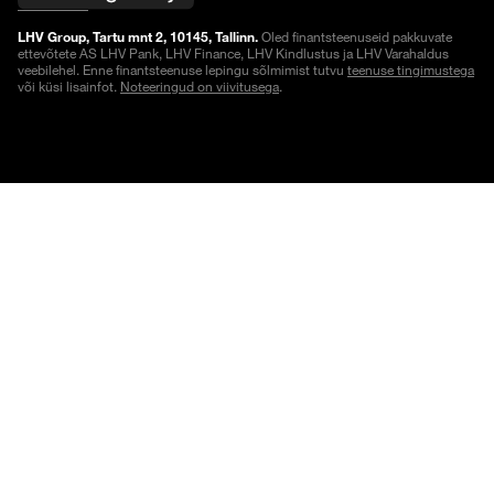
LHV Group, Tartu mnt 2, 10145, Tallinn.
Oled finantsteenuseid pakkuvate
ettevõtete AS LHV Pank, LHV Finance, LHV Kindlustus ja LHV Varahaldus
veebilehel. Enne finantsteenuse lepingu sõlmimist tutvu
teenuse tingimustega
või küsi lisainfot.
Noteeringud on viivitusega
.