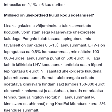
intressiks on 2,1% + 6 kuu euribor.
Millised on ühekordsed kulud kodu soetamisel?
Lisaks igakuisele väljaminekule tuleks arvestada
koduostu vormistamisega kaasnevate ühekordsete
kuludega. Pangale tuleb tasuda lepingutasu, mis
tavaliselt on pankades 0,5-1% laenusummast. LHV-s on
lepingutasu ca 0,5% laenusummast, mis näiteks 100
000-eurose laenusumma puhul on 500 eurot. Küll aga
kehtib kõikidele LHV kodulaenuklientidele aasta lõpuni
lepingutasu 0 eurot. Nii säästad ühekordsete kuludena
juba mitusada eurot. Samuti tuleb pangale esitada
soetatava kinnisvara hindamisakt (umbes 150-300 eurot
olenevalt kinnisvarast ja asukohast), tasuda notariaalse
tehingu tasu ja riigilõiv (sõltub nii laenusummast kui
kinnisvara ostuhinnast) ning KredExi käenduse korral 3%
käenduse summalt.