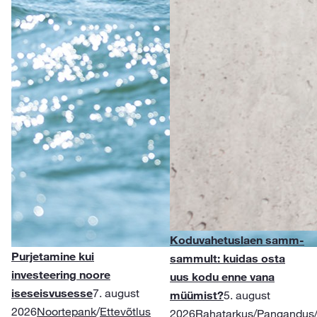
Koduvahetuslaen samm-
Purjetamine kui
sammult: kuidas osta
investeering noore
uus kodu enne vana
iseseisvusesse
7. august
müümist?
5. august
2026
Noortepank
/
Ettevõtlus
2026
Rahatarkus
/
Pangandus