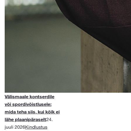
Välismaale kontserdile
või spordivõistlusele:
mida teha siis, kui kõik ei
lähe plaanipäraselt
24.
juuli 2026
Kindlustus