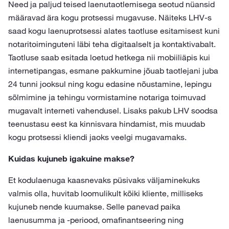
Need ja paljud teised laenutaotlemisega seotud nüansid
määravad ära kogu protsessi mugavuse. Näiteks LHV-s
saad kogu laenuprotsessi alates taotluse esitamisest kuni
notaritoiminguteni läbi teha digitaalselt ja kontaktivabalt.
Taotluse saab esitada loetud hetkega nii mobiiliäpis kui
internetipangas, esmane pakkumine jõuab taotlejani juba
24 tunni jooksul ning kogu edasine nõustamine, lepingu
sõlmimine ja tehingu vormistamine notariga toimuvad
mugavalt interneti vahendusel. Lisaks pakub LHV soodsa
teenustasu eest ka kinnisvara hindamist, mis muudab
kogu protsessi kliendi jaoks veelgi mugavamaks.
Kuidas kujuneb igakuine makse?
Et kodulaenuga kaasnevaks püsivaks väljaminekuks
valmis olla, huvitab loomulikult kõiki kliente, milliseks
kujuneb nende kuumakse. Selle panevad paika
laenusumma ja -periood, omafinantseering ning