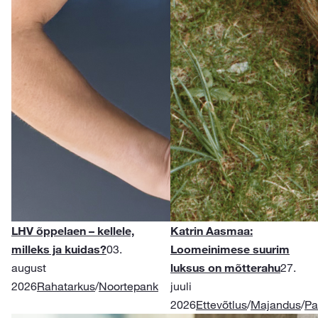
LHV õppelaen – kellele,
Katrin Aasmaa:
milleks ja kuidas?
03.
Loomeinimese suurim
august
luksus on mõtterahu
27.
2026
Rahatarkus
/
Noortepank
juuli
2026
Ettevõtlus
/
Majandus
/
Pa