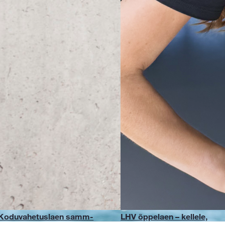
Koduvahetuslaen samm-
LHV õppelaen – kellele,