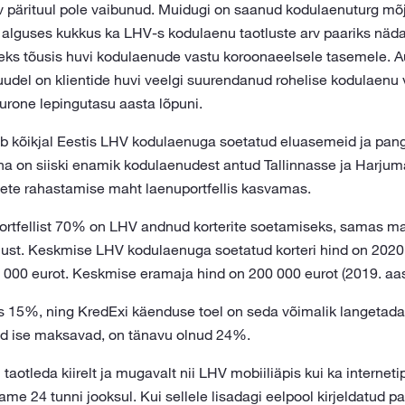
 pärituul pole vaibunud. Muidugi on saanud kodulaenuturg mõj
lli alguses kukkus ka LHV-s kodulaenu taotluste arv paariks näda
useks tõusis huvi kodulaenude vastu koroonaeelsele tasemele. 
uudel on klientide huvi veelgi suurendanud rohelise kodulaenu 
urone lepingutasu aasta lõpuni.
ab kõikjal Eestis LHV kodulaenuga soetatud eluasemeid ja panga
äna on siiski enamik kodulaenudest antud Tallinnasse ja Harju
te rahastamise maht laenuportfellis kasvamas.
uportfellist 70% on LHV andnud korterite soetamiseks, samas m
ust. Keskmise LHV kodulaenuga soetatud korteri hind on 2020.
3 000 eurot. Keskmise eramaja hind on 200 000 eurot (2019. aas
 15%, ning KredExi käenduse toel on seda võimalik langetad
ad ise maksavad, on tänavu olnud 24%.
aotleda kiirelt ja mugavalt nii LHV mobiiliäpis kui ka interne
me 24 tunni jooksul. Kui sellele lisadagi eelpool kirjeldatud p