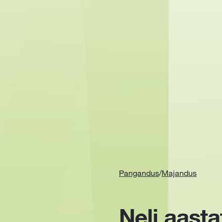
Pangandus
/
Majandus
Neli aast