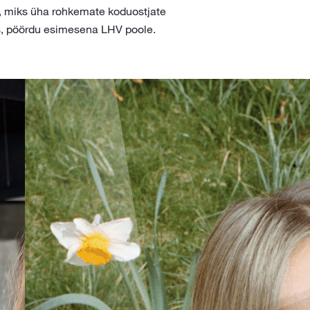
a, miks üha rohkemate koduostjate
s, pöördu esimesena LHV poole.