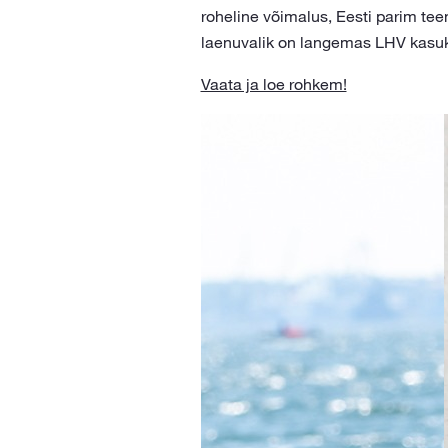
roheline võimalus, Eesti parim te
laenuvalik on langemas LHV kasuk
Vaata ja loe rohkem!