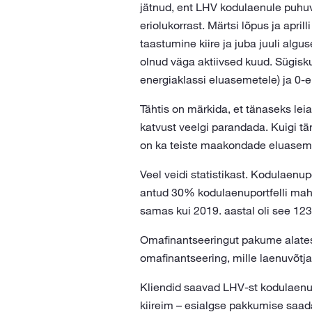
jätnud, ent LHV kodulaenule puhuv
eriolukorrast. Märtsi lõpus ja apri
taastumine kiire ja juba juuli alg
olnud väga aktiivsed kuud. Sügisk
energiaklassi eluasemetele) ja 0-e
Tähtis on märkida, et tänaseks lei
katvust veelgi parandada. Kuigi t
on ka teiste maakondade eluaseme
Veel veidi statistikast. Kodulaen
antud 30% kodulaenuportfelli mah
samas kui 2019. aastal oli see 12
Omafinantseeringut pakume alates
omafinantseering, mille laenuvõtj
Kliendid saavad LHV-st kodulaenu t
kiireim – esialgse pakkumise saada