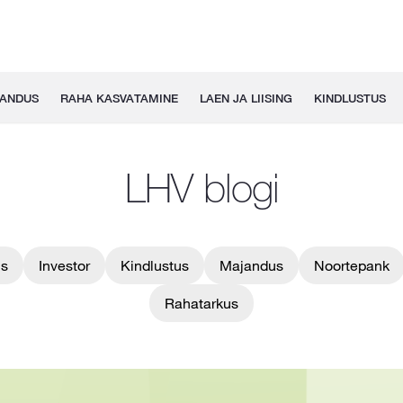
GANDUS
RAHA KASVATAMINE
LAEN JA LIISING
KINDLUSTUS
LHV blogi
us
Investor
Kindlustus
Majandus
Noortepank
Rahatarkus