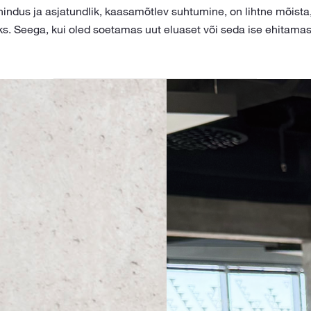
enindus ja asjatundlik, kaasamõtlev suhtumine, on lihtne mõist
s. Seega, kui oled soetamas uut eluaset või seda ise ehitama