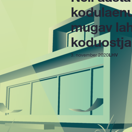
kodulaenu 
mugav lah
koduostja
3. november 2020
LHV