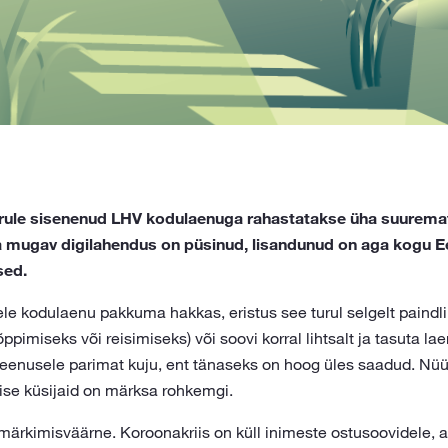
turule sisenenud LHV kodulaenuga rahastatakse üha suurema
a mugav digilahendus on püsinud, lisandunud on aga kogu Ee
sed.
dele kodulaenu pakkuma hakkas, eristus see turul selgelt paind
imiseks või reisimiseks) või soovi korral lihtsalt ja tasuta la
e teenusele parimat kuju, ent tänaseks on hoog üles saadud. N
se küsijaid on märksa rohkemgi.
ärkimisväärne. Koroonakriis on küll inimeste ostusoovidele, ag