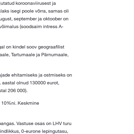
utatud koroonaviirusest ja
laks isegi poole võrra, samas oli
August, september ja oktoober on
võimalus (soodsaim intress A-
l on kindel soov geograafilist
maale, Tartumaale ja Pärnumaale,
ajade ehitamiseks ja ostmiseks on
 aastal olnud 130000 eurot,
tal 206 000).
a 10%ni. Keskmine
tipangas. Vastuse osas on LHV turu
aindlikkus, 0-eurone lepingutasu,