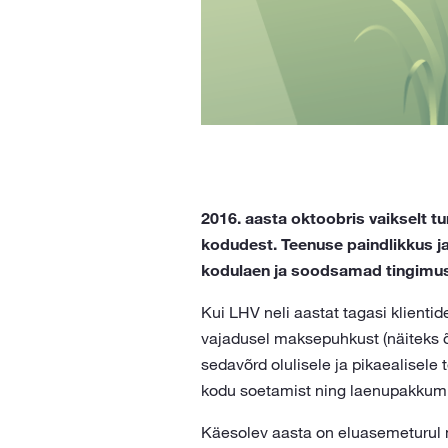
2016. aasta oktoobris vaikselt 
kodudest. Teenuse paindlikkus j
kodulaen ja soodsamad tingimu
Kui LHV neli aastat tagasi klienti
vajadusel maksepuhkust (näiteks õpp
sedavõrd olulisele ja pikaealisel
kodu soetamist ning laenupakkumi
Käesolev aasta on eluasemeturul m