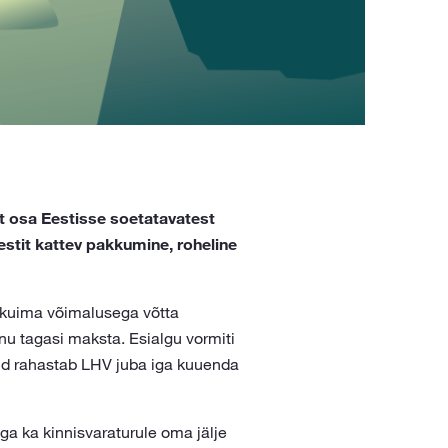
t osa Eestisse soetatavatest
stit kattev pakkumine, roheline
likuima võimalusega võtta
enu tagasi maksta. Esialgu vormiti
üüd rahastab LHV juba iga kuuenda
a ka kinnisvaraturule oma jälje