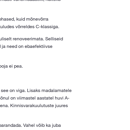
ohased, kuid mõnevõrra
ludes võrreldes C-klassiga.
iselt renoveerimata. Selliseid
ja need on ebaefektiivse
oja ei pea.
uid see on viga. Lisaks madalamatele
õnul on viimastel aastatel huvi A-
ena. Kinnisvarakuulutuste juures
parandada. Vahel võib ka juba