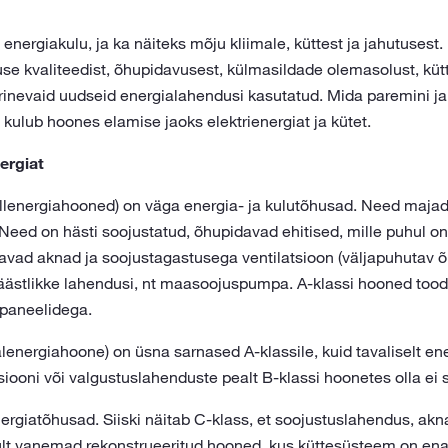
nergiakulu, ja ka näiteks mõju kliimale, küttest ja jahutuses
e kvaliteedist, õhupidavusest, külmasildade olemasolust, kütt
erinevaid uudseid energialahendusi kasutatud. Mida paremini j
 kulub hoones elamise jaoks elektrienergiat ja kütet.
ergiat
ullenergiahooned) on väga energia- ja kulutõhusad. Need majad
 Need on hästi soojustatud, õhupidavad ehitised, mille puhul 
avad aknad ja soojustagastusega ventilatsioon (väljapuhutav õ
ästlikke lahendusi, nt maasoojuspumpa. A-klassi hooned tood
epaneelidega.
nergiahoone) on üsna sarnased A-klassile, kuid tavaliselt ener
siooni või valgustuslahenduste pealt B-klassi hoonetes olla ei 
ergiatõhusad. Siiski näitab C-klass, et soojustuslahendus, akna
ult vanemad rekonstrueeritud hooned, kus küttesüsteem on ena