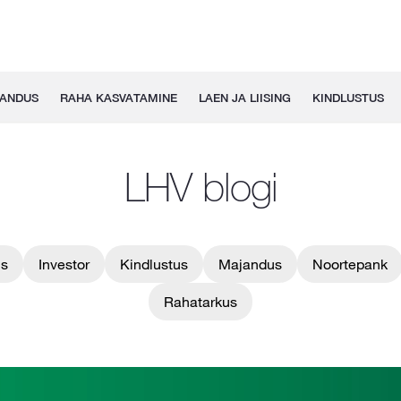
GANDUS
RAHA KASVATAMINE
LAEN JA LIISING
KINDLUSTUS
LHV blogi
us
Investor
Kindlustus
Majandus
Noortepank
Rahatarkus