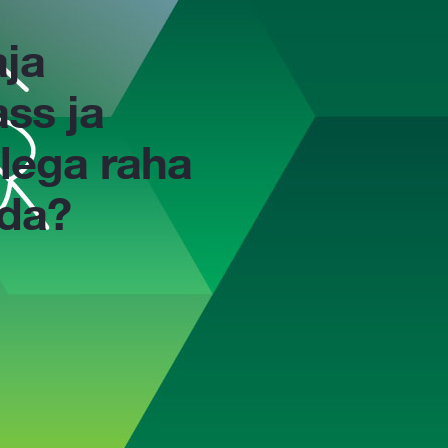
ja
ss ja
llega raha
ida?