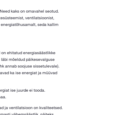
t. Need kaks on omavahel seotud.
esüsteemist, ventilatsioonist,
a energiatõhusamalt, seda kallim
 on ehitatud energiasäästlikke
on läbi mõeldud päikesevalguse
hk annab soojuse sissetulevale).
avad ka ise energiat ja müüvad
giat ise juurde ei tooda.
saa.
d ja ventilatsioon on kvaliteetsed.
masti vähemsäästlik, näiteks