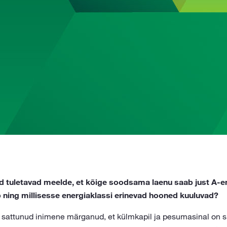
tuletavad meelde, et kõige soodsama laenu saab just A-en
 ning millisesse energiaklassi erinevad hooned kuuluvad?
 sattunud inimene märganud, et külmkapil ja pesumasinal on suu