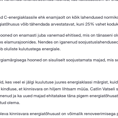
d C-energiaklassile ehk enamjaolt on kõik lahendused normik
atõhusus võib tähendada arvestatavat, kuni 25% vahet koduku
hooned on enamasti juba vanemad ehitised, mis on tänaseni olul
es elamurajoonides. Nendes on iganenud soojustuslahendused 
 oluliste kulutustega energiale.
giamärgisega hooned on sisuliselt soojustamata majad, mis so
id, kes veel ei jälgi kuulutuse juures energiaklassi märgist, k
kindluse, et kinnisvara on hiljem lihtsam müüa. Catlin Vatseli s
nenud ja ka uued majad ehitatakse täna pigem energiatõhusat
itud olema.
leva kinnisvara energiatõhusust on võimalik renoveerimisega 