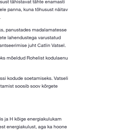
sust tähistavat tähte enamasti
hele panna, kuna tõhusust näitav
.
aks, panustades madalamatesse
sete lahendustega varustatud
tseerimise juht Catlin Vatsel.
aoks mõeldud Rohelist kodulaenu
assi kodude soetamiseks. Vatseli
etamist soosib soov kõrgete
tis ja H kõige energiakulukam
sest energiakulust, aga ka hoone