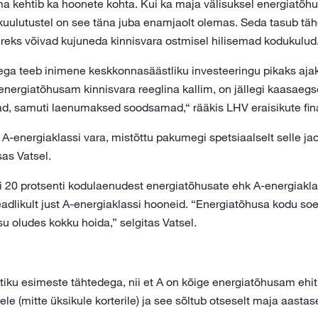
ma kehtib ka hoonete kohta. Kui ka maja välisuksel energiatõhu
varakuulutustel on see täna juba enamjaolt olemas. Seda tasub tä
reks võivad kujuneda kinnisvara ostmisel hilisemad kodukulud
ga teeb inimene keskkonnasäästliku investeeringu pikaks aj
energiatõhusam kinnisvara reeglina kallim, on jällegi kaasaeg
 samuti laenumaksed soodsamad,“ rääkis LHV eraisikute finan
-energiaklassi vara, mistõttu pakumegi spetsiaalselt selle j
sas Vatsel.
ni 20 protsenti kodulaenudest energiatõhusate ehk A-energiakl
adlikult just A-energiaklassi hooneid. “Energiatõhusa kodu so
u oludes kokku hoida,” selgitas Vatsel.
tiku esimeste tähtedega, nii et A on kõige energiatõhusam ehi
le (mitte üksikule korterile) ja see sõltub otseselt maja aasta