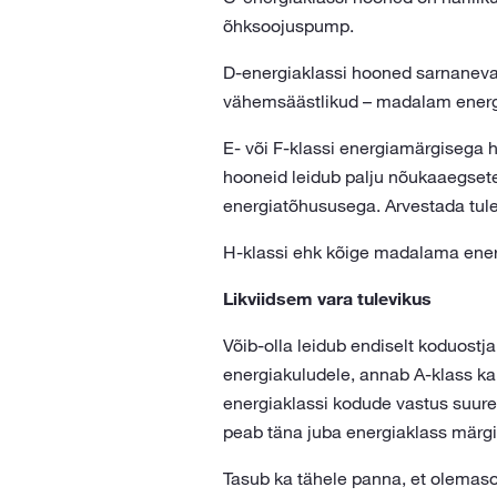
õhksoojuspump.
D-energiaklassi hooned sarnaneva
vähemsäästlikud – madalam energi
E- või F-klassi energiamärgisega 
hooneid leidub palju nõukaaegset
energiatõhususega. Arvestada tuleb
H-klassi ehk kõige madalama ener
Likviidsem vara tulevikus
Võib-olla leidub endiselt koduostja
energiakuludele, annab A-klass ka 
energiaklassi kodude vastus suure
peab täna juba energiaklass märg
Tasub ka tähele panna, et olemaso