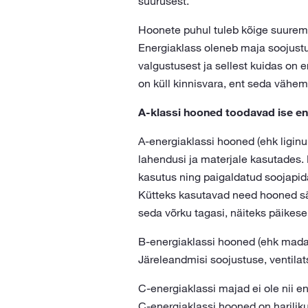
suurusest.
Hoonete puhul tuleb kõige suurem e
Energiaklass oleneb maja soojustus
valgustusest ja sellest kuidas on 
on küll kinnisvara, ent seda vähem
A-klassi hooned toodavad ise en
A-energiaklassi hooned (ehk ligin
lahendusi ja materjale kasutades.
kasutus ning paigaldatud soojapid
Kütteks kasutavad need hooned sä
seda võrku tagasi, näiteks päikes
B-energiaklassi hooned (ehk madale
Järeleandmisi soojustuse, ventilat
C-energiaklassi majad ei ole nii en
C-energiaklassi hooned on harilik