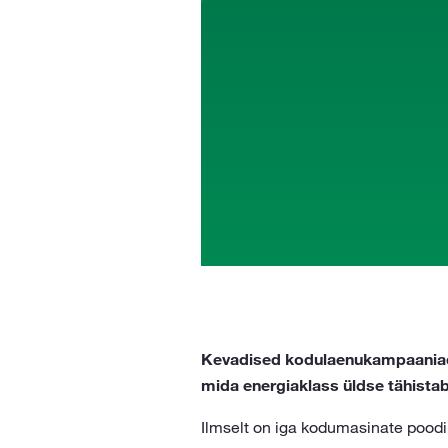
Kevadised kodulaenukampaaniad 
mida energiaklass üldse tähistab
Ilmselt on iga kodumasinate poodi