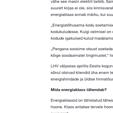
vähe see masin elektrit tarbib. Sa
suurelt kirjas ei ole, siis kinnis
energiaklass annab märku, kui suu
„Energiatõhusama kodu soetamise
kodukuludesse. Kuigi ostmisel on 
kodude igakuised kulud madalamad,
„Pangana soosime otsust soetada A
kõige soodsamatel tingimustel,“ li
LHV väljastas aprillis Eestis kogu
sõnul otsivad kliendid üha enam te
energiahindade ja üldise hinnatõus
Mida energiaklass tähendab?
Energiaklassid on tähistatud tähes
hoone. Klass antakse tervele hoone