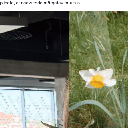
 piisata, et saavutada märgatav muutus.