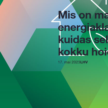
Mis on ma
energiakla
kuidas se
kokku ho
17. mai 2023
LHV