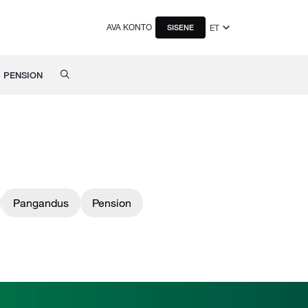
AVA KONTO
ET
SISENE
PENSION
Pangandus
Pension