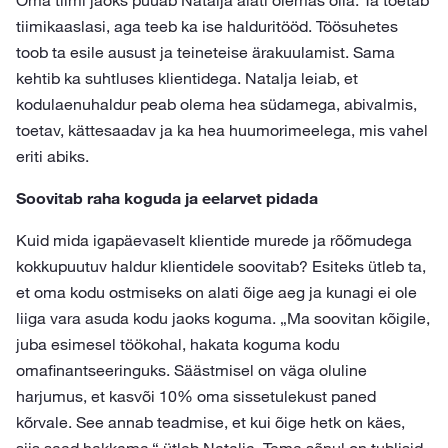
Oma tiimi jaoks püüab Natalja alati olemas olla. Ta toetab
tiimikaaslasi, aga teeb ka ise halduritööd. Töösuhetes
toob ta esile ausust ja teineteise ärakuulamist. Sama
kehtib ka suhtluses klientidega. Natalja leiab, et
kodulaenuhaldur peab olema hea südamega, abivalmis,
toetav, kättesaadav ja ka hea huumorimeelega, mis vahel
eriti abiks.
Soovitab raha koguda ja eelarvet pidada
Kuid mida igapäevaselt klientide murede ja rõõmudega
kokkupuutuv haldur klientidele soovitab? Esiteks ütleb ta,
et oma kodu ostmiseks on alati õige aeg ja kunagi ei ole
liiga vara asuda kodu jaoks koguma. „Ma soovitan kõigile,
juba esimesel töökohal, hakata koguma kodu
omafinantseeringuks. Säästmisel on väga oluline
harjumus, et kasvõi 10% oma sissetulekust paned
kõrvale. See annab teadmise, et kui õige hetk on käes,