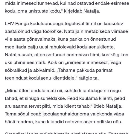
mida inimesed tunnevad, kui nad ostavad endale esimese
kodu, oma unistuste kodu,“ kirjeldab Natalja.
LHV Panga kodulaenudega tegeleval tiimil on käesolev
aasta olnud väga töörohke. Natalja nimetab seda viimase
viie aasta põnevaimaks, kuna panka on õnnestunud
meelitada palju uusi rahulolevaid kodulaenukliente.
Natalja usub, et on sattunud parimasse tiimi, kus kõigil on
üks ühine eesmärk. Kõik on „inimeste inimesed“, väga
sõbralikud ja abivalmid. „Tahame pakkuda parimat
teenindust kodulaenu klientidele,“ räägib ta.
„Mina ütlen endale alati nii, suhtle klientidega nii nagu
tahad, et sinuga suheldakse. Pead kuulama klienti, pead
aru saama tervet pilti, mida klient tahab,“ ütleb Natalja.
Tema sõnul peab kodulaenuhaldur oma valdkonda väga
hästi teadma, kuna kliendid ootavad asjatundlikku nõu.