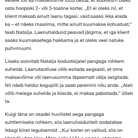
kellele tuli ka maksevõime tõttu öelda, et sobilikum oleks
osta hoopiski 2- või 3-toaline korter. „Et ei oleks nii, et
klient maksab ainult laenu tagasi, vaid saaks ikka elada
ka – et näeks maailma, mitte ainult kuumakse kohustust,“
teab Natalja. Laenuhaldurid peavad jälgima, et iga klient
saaks kuumaksetega hakkama ja et oleks veel natuke
puhvriruumi.
Lisaks soovitab Natalja koduotsijatel pangaga rohkem
suhelda. Laenutaotluse võib esitada aegsasti, et oma
maksevõime või laenusumma täpsemalt välja selgitada.
Nii näeb haldur kogupilti ja saab paremini nõu anda. „Alati
võib meiega suhelda ja küsida, ei maksa pabistada,“ ütleb
ta.
Kuigi täna on osadel huvilistel aega pangaga
suhtlemiseks rohkem, siis laenuhalduritelt oodatakse
ikkagi kiiret tegutsemist. „Kui korter on valitud, siis on