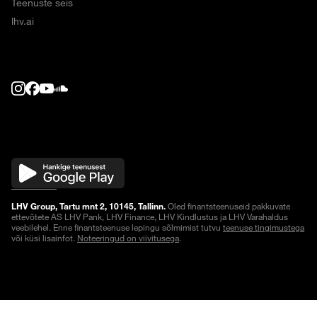
Teenuste seis
lhv.ai
LHV Group, Tartu mnt 2, 10145, Tallinn.
Oled finantsteenuseid pakkuvate
ettevõtete AS LHV Pank, LHV Finance, LHV Kindlustus ja LHV Varahaldus
veebilehel. Enne finantsteenuse lepingu sõlmimist tutvu
teenuse tingimustega
või küsi lisainfot.
Noteeringud on viivitusega
.