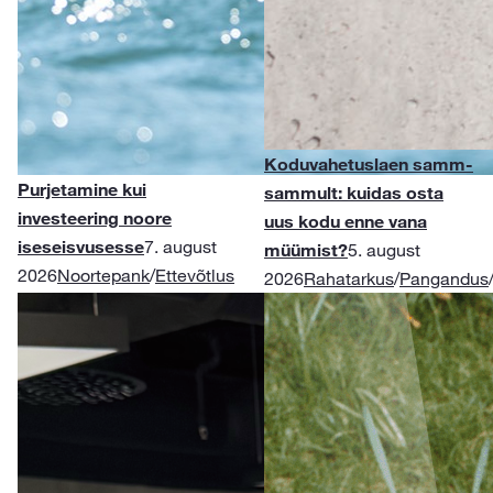
Koduvahetuslaen samm-
Purjetamine kui
sammult: kuidas osta
investeering noore
uus kodu enne vana
iseseisvusesse
7. august
müümist?
5. august
2026
Noortepank
/
Ettevõtlus
2026
Rahatarkus
/
Pangandus