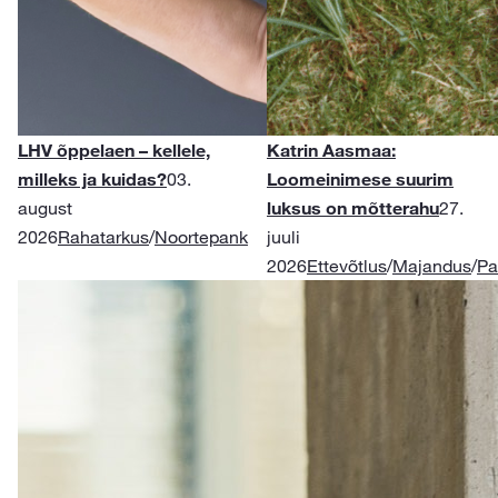
LHV õppelaen – kellele,
Katrin Aasmaa:
milleks ja kuidas?
03.
Loomeinimese suurim
august
luksus on mõtterahu
27.
2026
Rahatarkus
/
Noortepank
juuli
2026
Ettevõtlus
/
Majandus
/
Pa