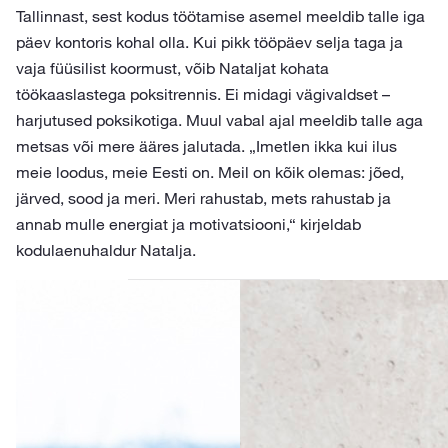
Tallinnast, sest kodus töötamise asemel meeldib talle iga
päev kontoris kohal olla. Kui pikk tööpäev selja taga ja
vaja füüsilist koormust, võib Nataljat kohata
töökaaslastega poksitrennis. Ei midagi vägivaldset –
harjutused poksikotiga. Muul vabal ajal meeldib talle aga
metsas või mere ääres jalutada. „Imetlen ikka kui ilus
meie loodus, meie Eesti on. Meil on kõik olemas: jõed,
järved, sood ja meri. Meri rahustab, mets rahustab ja
annab mulle energiat ja motivatsiooni,“ kirjeldab
kodulaenuhaldur Natalja.