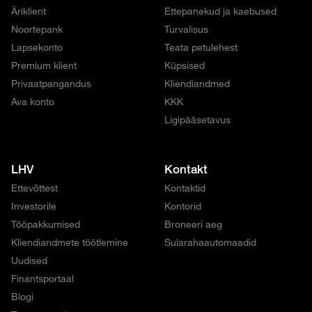
Äriklient
Ettepanekud ja kaebused
Noortepank
Turvalisus
Lapsekonto
Teata petulehest
Premium klient
Küpsised
Privaatpangandus
Kliendiandmed
Ava konto
KKK
Ligipääsetavus
LHV
Kontakt
Ettevõttest
Kontaktid
Investorile
Kontorid
Tööpakkumised
Broneeri aeg
Kliendiandmete töötlemine
Sularahaautomaadid
Uudised
Finantsportaal
Blogi