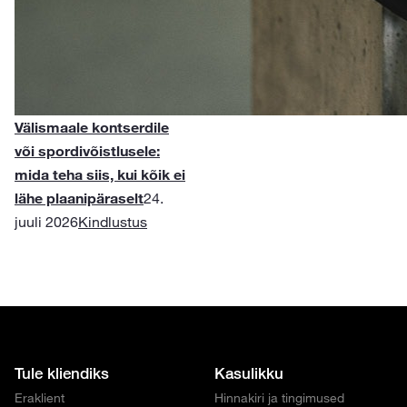
Välismaale kontserdile
või spordivõistlusele:
mida teha siis, kui kõik ei
lähe plaanipäraselt
24.
juuli 2026
Kindlustus
Tule kliendiks
Kasulikku
Eraklient
Hinnakiri ja tingimused