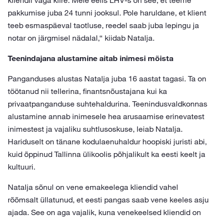
kliendil väga kiire. Meie eelis LHV-s on see, et teeme
pakkumise juba 24 tunni jooksul. Pole haruldane, et klient
teeb esmaspäeval taotluse, reedel saab juba lepingu ja
notar on järgmisel nädalal,“ kiidab Natalja.
Teenindajana alustamine aitab inimesi mõista
Panganduses alustas Natalja juba 16 aastat tagasi. Ta on
töötanud nii tellerina, finantsnõustajana kui ka
privaatpanganduse suhtehaldurina. Teenindusvaldkonnas
alustamine annab inimesele hea arusaamise erinevatest
inimestest ja vajaliku suhtlusoskuse, leiab Natalja.
Hariduselt on tänane kodulaenuhaldur hoopiski juristi abi,
kuid õppinud Tallinna ülikoolis põhjalikult ka eesti keelt ja
kultuuri.
Natalja sõnul on vene emakeelega kliendid vahel
rõõmsalt üllatunud, et eesti pangas saab vene keeles asju
ajada. See on aga vajalik, kuna venekeelsed kliendid on