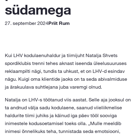
südamega
27. september 2024
Priit Rum
Kui LHV kodulaenuhaldur ja tiimijuht Natalja Shvets
spordiklubis trenni tehes aknast iseenda üleelusuuruses
reklaampilti nägi, tundis ta uhkust, et on LHV-d esindav
nägu. Kuigi oma klientide jaoks on ta seda abivalmiduse
ja ärakuulava suhtlejana juba varemgi olnud.
Natalja on LHV-s töötanud viis aastat. Selle aja jooksul on
ta andnud välja sadu kodulaene, saanud viieliikmelise
haldurite tiimi juhiks ja käinud iga päev tööl sooviga
inimestele kodusoetamisel toeks olla. „Mulle meeldib
inimesi õnnelikuks teha, tunnistada seda emotsiooni,