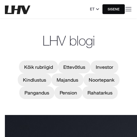
ET
SISENE
LHV blogi
Kõik rubriigid
Ettevõtlus
Investor
Kindlustus
Majandus
Noortepank
Pangandus
Pension
Rahatarkus