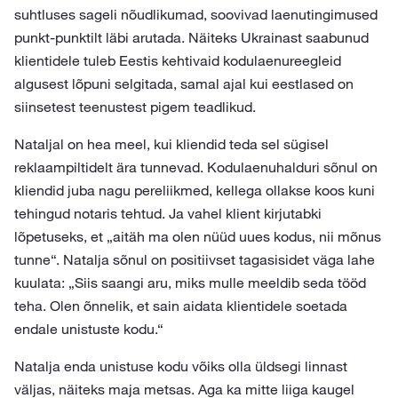
suhtluses sageli nõudlikumad, soovivad laenutingimused
punkt-punktilt läbi arutada. Näiteks Ukrainast saabunud
klientidele tuleb Eestis kehtivaid kodulaenureegleid
algusest lõpuni selgitada, samal ajal kui eestlased on
siinsetest teenustest pigem teadlikud.
Nataljal on hea meel, kui kliendid teda sel sügisel
reklaampiltidelt ära tunnevad. Kodulaenuhalduri sõnul on
kliendid juba nagu pereliikmed, kellega ollakse koos kuni
tehingud notaris tehtud. Ja vahel klient kirjutabki
lõpetuseks, et „aitäh ma olen nüüd uues kodus, nii mõnus
tunne“. Natalja sõnul on positiivset tagasisidet väga lahe
kuulata: „Siis saangi aru, miks mulle meeldib seda tööd
teha. Olen õnnelik, et sain aidata klientidele soetada
endale unistuste kodu.“
Natalja enda unistuse kodu võiks olla üldsegi linnast
väljas, näiteks maja metsas. Aga ka mitte liiga kaugel