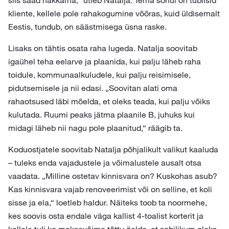
siis saad hakkama,“ ütleb Natalja. Tema sõnul on tublisid
kliente, kellele pole rahakogumine võõras, kuid üldisemalt
Eestis, tundub, on säästmisega üsna raske.
Lisaks on tähtis osata raha lugeda. Natalja soovitab
igaühel teha eelarve ja plaanida, kui palju läheb raha
toidule, kommunaalkuludele, kui palju reisimisele,
pidutsemisele ja nii edasi. „Soovitan alati oma
rahaotsused läbi mõelda, et oleks teada, kui palju võiks
kulutada. Ruumi peaks jätma plaanile B, juhuks kui
midagi läheb nii nagu pole plaanitud,“ räägib ta.
Koduostjatele soovitab Natalja põhjalikult valikut kaaluda
– tuleks enda vajadustele ja võimalustele ausalt otsa
vaadata. „Milline ostetav kinnisvara on? Kuskohas asub?
Kas kinnisvara vajab renoveerimist või on selline, et koli
sisse ja ela,“ loetleb haldur. Näiteks toob ta noormehe,
kes soovis osta endale väga kallist 4-toalist korterit ja