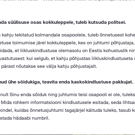
aada süülisuse osas kokkuleppele, tuleb kutsuda politsei.
 on kahju tekitatud kolmandale osapoolele, tuleb õnnetusest kohes
netuse toimumise järel kokkuleppele, kes on juhtumi põhjustaja
pidada, et liikluskindlustuse olemasolu on Eestis kohustuslik n
astutusest: kui selgub, et kahju põhjustas liikluskindlustuseta
 pärast nõutakse see välja kahju põhjustajalt.
unud ühe sõidukiga, teavita enda kaskokindlustuse pakkujat.
ult Sinu enda sõiduk ning juhtumis teisi osapooli ei ole, tulek
 Mida rohkem informatsiooni kindlustusele esitada, seda lihtsa
 kindel, kuidas õnnetusjuhtumi tagajärjel käituda tuleks, tasub
istada hädaabi numbril.