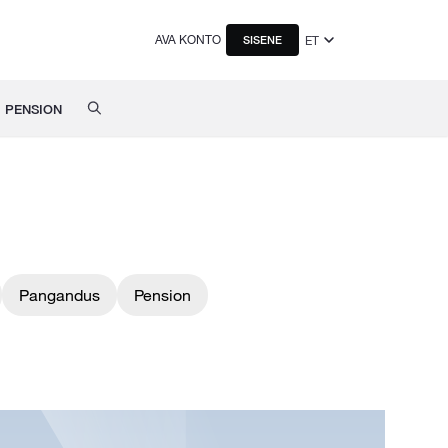
AVA KONTO
ET
SISENE
PENSION
Pangandus
Pension