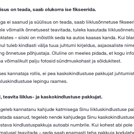
lisus on teada, saab olukorra ise fikseerida.
iga ei saanud ja süülisus on teada, saab liiklusõnnetuse fiksee
i ole võimalik õnnetusest teavitada, tuleks kasutada liiklusõnnet
ates – siiski on mõistlik seda ka autos kaasas kanda. Kui blank
hul tuleb kindlasti välja tuua juhtumi kirjeldus, asjaosaliste nime
g õnnetuse põhjustaja. Oluline on meeles pidada, et kogu info 
a võimalikult palju fotosid sündmuskohast ja sõidukitest.
uses kannataja rollis, ei pea kaskokindlustuse pakkujat juhtumi
ikluskindlustuse lepingu raames.
 teavita liiklus- ja kaskokindlustuse pakkujat.
tegeleb kannatanu kahjude katmisega Sinu liikluskindlustuse pa
ustada saanud, tegeleb nende kahjudega Sinu kaskokindlustuse 
astava kindlustuspakkuja autoabi numbrile. Kui kohest abi pole 
malusel teavitada – seda saab enamasti teha pakkuja kodulehel