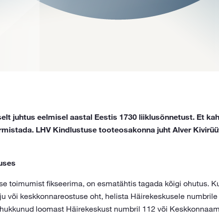
lt juhtus eelmisel aastal Eestis 1730 liiklusõnnetust. Et kah
mistada. LHV Kindlustuse tooteosakonna juht Alver Kivirüü
tuses
use toimumist fikseerima, on esmatähtis tagada kõigi ohutus. K
ju või keskkonnareostuse oht, helista Häirekeskusele numbril
õi hukkunud loomast Häirekeskust numbril 112 või Keskkonnaame