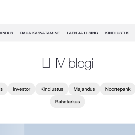
GANDUS
RAHA KASVATAMINE
LAEN JA LIISING
KINDLUSTUS
LHV blogi
us
Investor
Kindlustus
Majandus
Noortepank
Rahatarkus