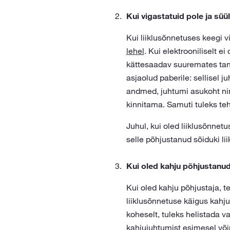
Kui vigastatuid pole ja süü
Kui liiklusõnnetuses keegi v
lehel
. Kui elektrooniliselt e
kättesaadav suuremates tankl
asjaolud paberile: sellisel ju
andmed, juhtumi asukoht nin
kinnitama. Samuti tuleks teh
Juhul, kui oled liiklusõnnet
selle põhjustanud sõiduki li
Kui oled kahju põhjustanud,
Kui oled kahju põhjustaja, 
liiklusõnnetuse käigus kahj
koheselt, tuleks helistada v
kahjujuhtumist esimesel või