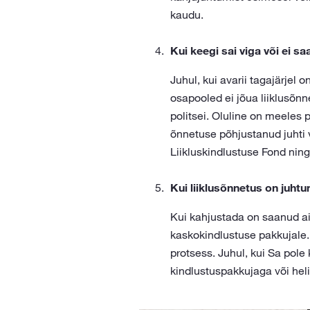
kaudu.
Kui keegi sai viga või ei s
Juhul, kui avarii tagajärjel
osapooled ei jõua liiklusõn
politsei. Oluline on meeles 
õnnetuse põhjustanud juhti v
Liikluskindlustuse Fond ning
Kui liiklusõnnetus on juht
Kui kahjustada on saanud ain
kaskokindlustuse pakkujale.
protsess. Juhul, kui Sa pole
kindlustuspakkujaga või hel