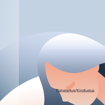
Rahatarkus
/
Kindlustus