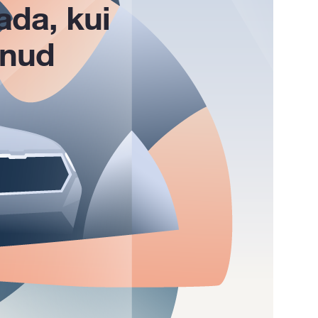
ada, kui
unud