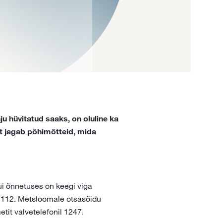
ju hüvitatud saaks, on oluline ka
t jagab põhimõtteid, mida
ui õnnetuses on keegi viga
e 112. Metsloomale otsasõidu
tit valvetelefonil 1247.