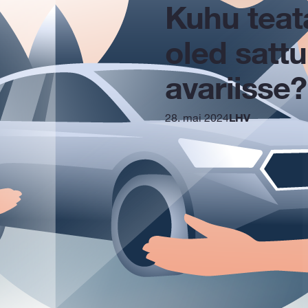
Kuhu teat
oled satt
avariisse?
28. mai 2024
LHV