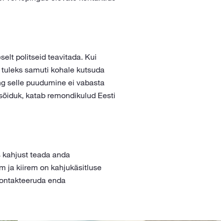
elt politseid teavitada. Kui
, tuleks samuti kohale kutsuda
ing selle puudumine ei vabasta
 sõiduk, katab remondikulud Eesti
s kahjust teada anda
m ja kiirem on kahjukäsitluse
 kontakteeruda enda