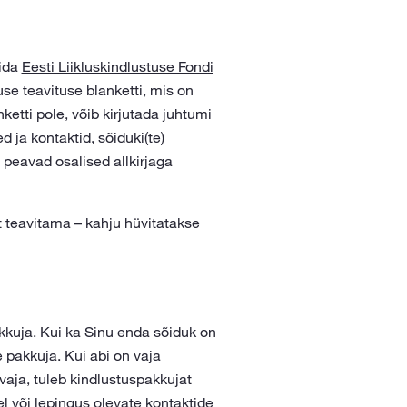
rida
Eesti Liikluskindlustuse Fondi
use teavituse blanketti, mis on
etti pole, võib kirjutada juhtumi
d ja kontaktid, sõiduki(te)
peavad osalised allkirjaga
st teavitama – kahju hüvitatakse
kkuja. Kui ka Sinu enda sõiduk on
pakkuja. Kui abi on vaja
vaja, tuleb kindlustuspakkujat
 või lepingus olevate kontaktide