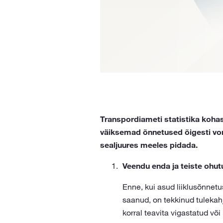
Transpordiameti statistika kohase
väiksemad õnnetused õigesti vor
sealjuures meeles pidada.
Veendu enda ja teiste ohu
Enne, kui asud liiklusõnnet
saanud, on tekkinud tulekah
korral teavita vigastatud v