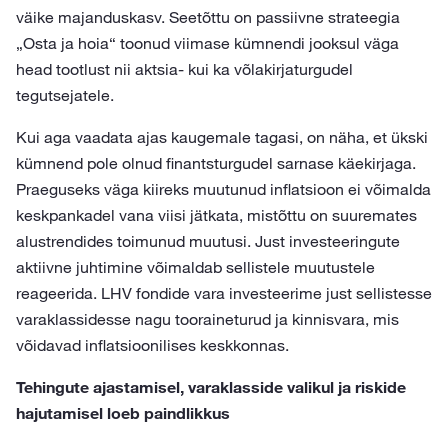
väike majanduskasv. Seetõttu on passiivne strateegia
„Osta ja hoia“ toonud viimase kümnendi jooksul väga
head tootlust nii aktsia- kui ka võlakirjaturgudel
tegutsejatele.
Kui aga vaadata ajas kaugemale tagasi, on näha, et ükski
kümnend pole olnud finantsturgudel sarnase käekirjaga.
Praeguseks väga kiireks muutunud inflatsioon ei võimalda
keskpankadel vana viisi jätkata, mistõttu on suuremates
alustrendides toimunud muutusi. Just investeeringute
aktiivne juhtimine võimaldab sellistele muutustele
reageerida. LHV fondide vara investeerime just sellistesse
varaklassidesse nagu tooraineturud ja kinnisvara, mis
võidavad inflatsioonilises keskkonnas.
Tehingute ajastamisel, varaklasside valikul ja riskide
hajutamisel loeb paindlikkus