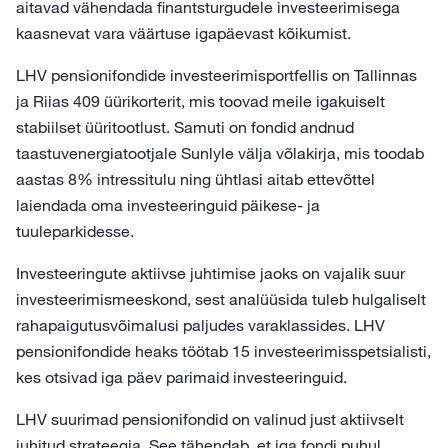
aitavad vähendada finantsturgudele investeerimisega
kaasnevat vara väärtuse igapäevast kõikumist.
LHV pensionifondide investeerimisportfellis on Tallinnas
ja Riias 409 üürikorterit, mis toovad meile igakuiselt
stabiilset üüritootlust. Samuti on fondid andnud
taastuvenergiatootjale Sunlyle välja võlakirja, mis toodab
aastas 8% intressitulu ning ühtlasi aitab ettevõttel
laiendada oma investeeringuid päikese- ja
tuuleparkidesse.
Investeeringute aktiivse juhtimise jaoks on vajalik suur
investeerimismeeskond, sest analüüsida tuleb hulgaliselt
rahapaigutusvõimalusi paljudes varaklassides. LHV
pensionifondide heaks töötab 15 investeerimisspetsialisti,
kes otsivad iga päev parimaid investeeringuid.
LHV suurimad pensionifondid on valinud just aktiivselt
juhitud strateegia. See tähendab, et iga fondi puhul