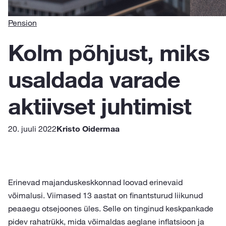
Pension
Kolm põhjust, miks
usaldada varade
aktiivset juhtimist
20. juuli 2022
Kristo Oidermaa
Erinevad majanduskeskkonnad loovad erinevaid
võimalusi. Viimased 13 aastat on finantsturud liikunud
peaaegu otsejoones üles. Selle on tinginud keskpankade
pidev rahatrükk, mida võimaldas aeglane inflatsioon ja