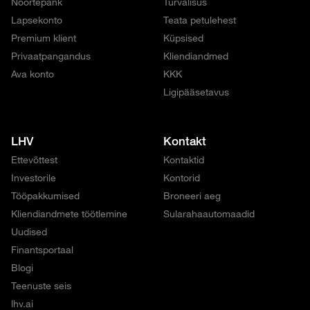
Noortepank
Turvalisus
Lapsekonto
Teata petulehest
Premium klient
Küpsised
Privaatpangandus
Kliendiandmed
Ava konto
KKK
Ligipääsetavus
LHV
Kontakt
Ettevõttest
Kontaktid
Investorile
Kontorid
Tööpakkumised
Broneeri aeg
Kliendiandmete töötlemine
Sularahaautomaadid
Uudised
Finantsportaal
Blogi
Teenuste seis
lhv.ai