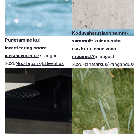
Koduvahetuslaen samm-
Purjetamine kui
sammult: kuidas osta
investeering noore
uus kodu enne vana
iseseisvusesse
7. august
müümist?
5. august
2026
Noortepank
/
Ettevõtlus
2026
Rahatarkus
/
Pangandus