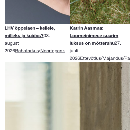
LHV õppelaen – kellele,
Katrin Aasmaa:
milleks ja kuidas?
03.
Loomeinimese suurim
august
luksus on mõtterahu
27.
2026
Rahatarkus
/
Noortepank
juuli
2026
Ettevõtlus
/
Majandus
/
Pa