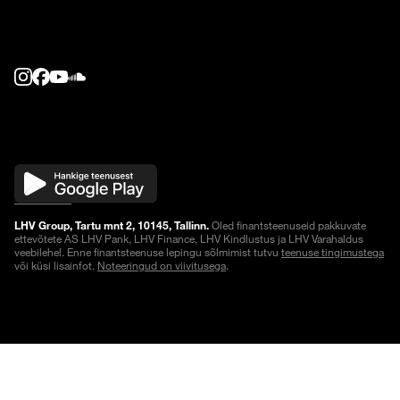
LHV Group, Tartu mnt 2, 10145, Tallinn.
Oled finantsteenuseid pakkuvate
ettevõtete AS LHV Pank, LHV Finance, LHV Kindlustus ja LHV Varahaldus
veebilehel. Enne finantsteenuse lepingu sõlmimist tutvu
teenuse tingimustega
või küsi lisainfot.
Noteeringud on viivitusega
.