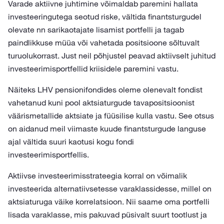
Varade aktiivne juhtimine võimaldab paremini hallata
investeeringutega seotud riske, vältida finantsturgudel
olevate nn sarikaotajate lisamist portfelli ja tagab
paindlikkuse müüa või vahetada positsioone sõltuvalt
turuolukorrast. Just neil põhjustel peavad aktiivselt juhitud
investeerimisportfellid kriisidele paremini vastu.
Näiteks LHV pensionifondides oleme olenevalt fondist
vahetanud kuni pool aktsiaturgude tavapositsioonist
väärismetallide aktsiate ja füüsilise kulla vastu. See otsus
on aidanud meil viimaste kuude finantsturgude languse
ajal vältida suuri kaotusi kogu fondi
investeerimisportfellis.
Aktiivse investeerimisstrateegia korral on võimalik
investeerida alternatiivsetesse varaklassidesse, millel on
aktsiaturuga väike korrelatsioon. Nii saame oma portfelli
lisada varaklasse, mis pakuvad püsivalt suurt tootlust ja