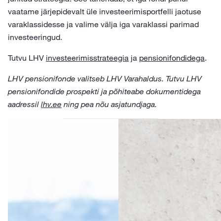
vaatame järjepidevalt üle investeerimisportfelli jaotuse
varaklassidesse ja valime välja iga varaklassi parimad
investeeringud.
Tutvu LHV
investeerimisstrateegia
ja
pensionifondidega
.
LHV pensionifonde valitseb LHV Varahaldus. Tutvu LHV
pensionifondide prospekti ja põhiteabe dokumentidega
aadressil
lhv.ee
ning pea nõu asjatundjaga.