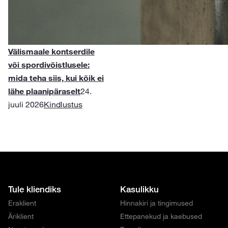
Välismaale kontserdile
või spordivõistlusele:
mida teha siis, kui kõik ei
lähe plaanipäraselt
24.
juuli 2026
Kindlustus
Tule kliendiks
Kasulikku
Eraklient
Hinnakiri ja tingimused
Äriklient
Ettepanekud ja kaebused