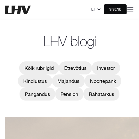
ET
SISENE
LHV blogi
Kõik rubriigid
Ettevõtlus
Investor
Kindlustus
Majandus
Noortepank
Pangandus
Pension
Rahatarkus