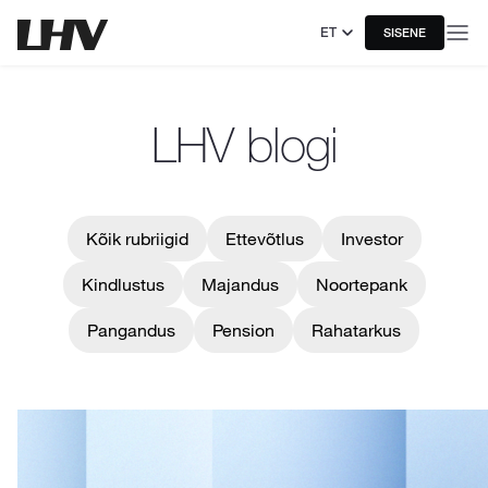
ET
SISENE
LHV blogi
Kõik rubriigid
Ettevõtlus
Investor
Kindlustus
Majandus
Noortepank
Pangandus
Pension
Rahatarkus