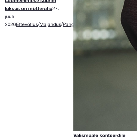
Loomeinimese suurim
luksus on mõtterahu
27.
juuli
2026
Ettevõtlus
/
Majandus
/
Pangandus
/
Rahatarkus
/
Kindlustu
Välismaale kontserdile