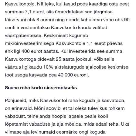
Kasvukontole. Näiteks, kui tasud poes kaardiga ostu eest
summas 7,1 eurot, siis ümardatakse see järgmise
täisarvuni ehk 8 euroni ning nende kahe arvu vahe ehk 90
senti investeeritakse Kasvukonto kaudu valitud
väärtpaberitesse. Keskmiselt koguneb
mikroinvesteerimisega Kasvukontole 1,1 eurot päevas
ehk ligi 400 eurot aastas. Kui investeerida see summa
Kasvukontoga pidevalt 25 aasta jooksul, võib selle
väärtus ligikaudu 10% aktsiaturgude ajaloolise keskmise
tootlusega kasvada pea 40 000 euroni.
Suuna raha kodu sissemakseks
Põhjuseid, miks Kasvukontol raha koguda ja kasvatada,
on erinevaid. Mõni soovib, et tal oleks tulevikus rohkem
vabadust, teine anda hoopis lapsele peale kooli
lõpetamist vabaduse ja aja mõelda, mida edasi teha. Üks
viimase aja levinumaid eesmärke ongi koguda