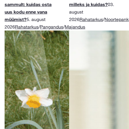
sammult: kuidas osta
milleks ja kuidas?
03.
uus kodu enne vana
august
müümist?
5. august
2026
Rahatarkus
/
Noortepank
2026
Rahatarkus
/
Pangandus
/
Majandus