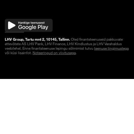
LHV Group, Tartu mnt 2, 10145, Tallinn.
Oled finantsteenuseid pakkuvate
ettevõtete AS LHV Pank, LHV Finance, LHV Kindlustus ja LHV Varahaldus
veebilehel. Enne finantsteenuse lepingu sõlmimist tutvu
teenuse tingimustega
või küsi lisainfot.
Noteeringud on viivitusega
.