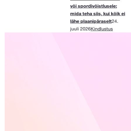
või spordivõistlusele:
mida teha siis, kui kõik ei
lähe plaanipäraselt
24.
juuli 2026
Kindlustus