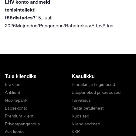
LHV konto andmeid
tehisintellekti
tööriistades?
15. juuli
2026
Majandus
/
Pangandus
/
Rahatarkus
/
Ettevõtlus
Tule kliendiks
Kasulikku
Eraklient
Hinnakiri ja tingimused
Äriklient
Ettepanekud ja kaebused
Noortepank
Turvalisus
Lapsekonto
Teata petulehest
Premium klient
Küpsised
Privaatpangandus
Kliendiandmed
Ava konto
KKK