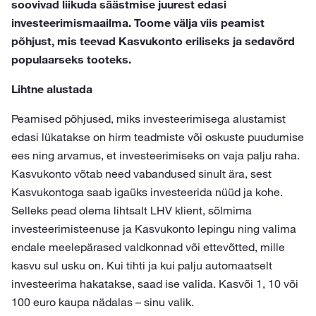
soovivad liikuda säästmise juurest edasi
investeerimismaailma. Toome välja viis peamist
põhjust, mis teevad Kasvukonto eriliseks ja sedavõrd
populaarseks tooteks.
Lihtne alustada
Peamised põhjused, miks investeerimisega alustamist
edasi lükatakse on hirm teadmiste või oskuste puudumise
ees ning arvamus, et investeerimiseks on vaja palju raha.
Kasvukonto võtab need vabandused sinult ära, sest
Kasvukontoga saab igaüks investeerida nüüd ja kohe.
Selleks pead olema lihtsalt LHV klient, sõlmima
investeerimisteenuse ja Kasvukonto lepingu ning valima
endale meelepärased valdkonnad või ettevõtted, mille
kasvu sul usku on. Kui tihti ja kui palju automaatselt
investeerima hakatakse, saad ise valida. Kasvõi 1, 10 või
100 euro kaupa nädalas – sinu valik.