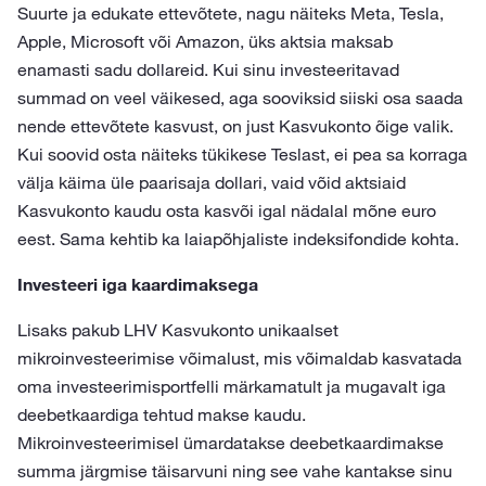
Suurte ja edukate ettevõtete, nagu näiteks Meta, Tesla,
Apple, Microsoft või Amazon, üks aktsia maksab
enamasti sadu dollareid. Kui sinu investeeritavad
summad on veel väikesed, aga sooviksid siiski osa saada
nende ettevõtete kasvust, on just Kasvukonto õige valik.
Kui soovid osta näiteks tükikese Teslast, ei pea sa korraga
välja käima üle paarisaja dollari, vaid võid aktsiaid
Kasvukonto kaudu osta kasvõi igal nädalal mõne euro
eest. Sama kehtib ka laiapõhjaliste indeksifondide kohta.
Investeeri iga kaardimaksega
Lisaks pakub LHV Kasvukonto unikaalset
mikroinvesteerimise võimalust, mis võimaldab kasvatada
oma investeerimisportfelli märkamatult ja mugavalt iga
deebetkaardiga tehtud makse kaudu.
Mikroinvesteerimisel ümardatakse deebetkaardimakse
summa järgmise täisarvuni ning see vahe kantakse sinu