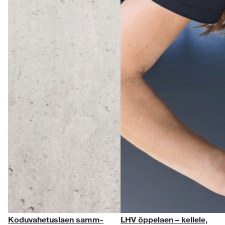
Koduvahetuslaen samm-
LHV õppelaen – kellele,