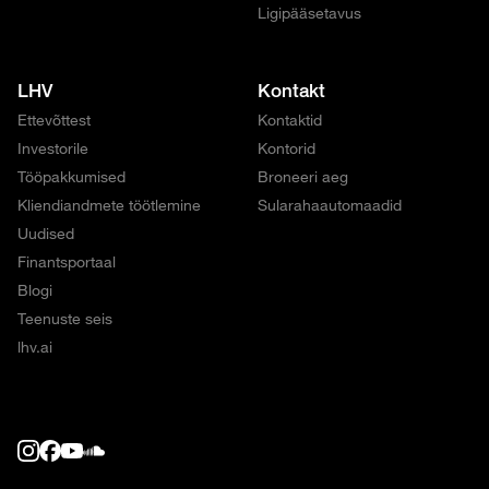
Ligipääsetavus
LHV
Kontakt
Ettevõttest
Kontaktid
Investorile
Kontorid
Tööpakkumised
Broneeri aeg
Kliendiandmete töötlemine
Sularahaautomaadid
Uudised
Finantsportaal
Blogi
Teenuste seis
lhv.ai