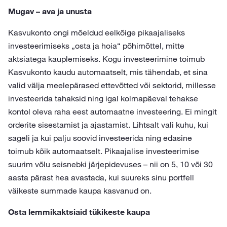
Mugav – ava ja unusta
Kasvukonto ongi mõeldud eelkõige pikaajaliseks
investeerimiseks „osta ja hoia“ põhimõttel, mitte
aktsiatega kauplemiseks. Kogu investeerimine toimub
Kasvukonto kaudu automaatselt, mis tähendab, et sina
valid välja meelepärased ettevõtted või sektorid, millesse
investeerida tahaksid ning igal kolmapäeval tehakse
kontol oleva raha eest automaatne investeering. Ei mingit
orderite sisestamist ja ajastamist. Lihtsalt vali kuhu, kui
sageli ja kui palju soovid investeerida ning edasine
toimub kõik automaatselt. Pikaajalise investeerimise
suurim võlu seisnebki järjepidevuses – nii on 5, 10 või 30
aasta pärast hea avastada, kui suureks sinu portfell
väikeste summade kaupa kasvanud on.
Osta lemmikaktsiaid tükikeste kaupa