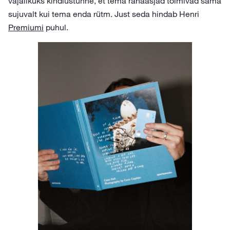
vajalikuks kindlustunne, et tema rahaasjad toimivad sama
sujuvalt kui tema enda rütm. Just seda hindab Henri
Premiumi
puhul.