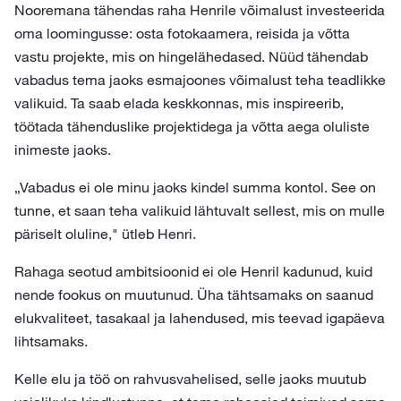
Nooremana tähendas raha Henrile võimalust investeerida
oma loomingusse: osta fotokaamera, reisida ja võtta
vastu projekte, mis on hingelähedased. Nüüd tähendab
vabadus tema jaoks esmajoones võimalust teha teadlikke
valikuid. Ta saab elada keskkonnas, mis inspireerib,
töötada tähenduslike projektidega ja võtta aega oluliste
inimeste jaoks.
„Vabadus ei ole minu jaoks kindel summa kontol. See on
tunne, et saan teha valikuid lähtuvalt sellest, mis on mulle
päriselt oluline," ütleb Henri.
Rahaga seotud ambitsioonid ei ole Henril kadunud, kuid
nende fookus on muutunud. Üha tähtsamaks on saanud
elukvaliteet, tasakaal ja lahendused, mis teevad igapäeva
lihtsamaks.
Kelle elu ja töö on rahvusvahelised, selle jaoks muutub