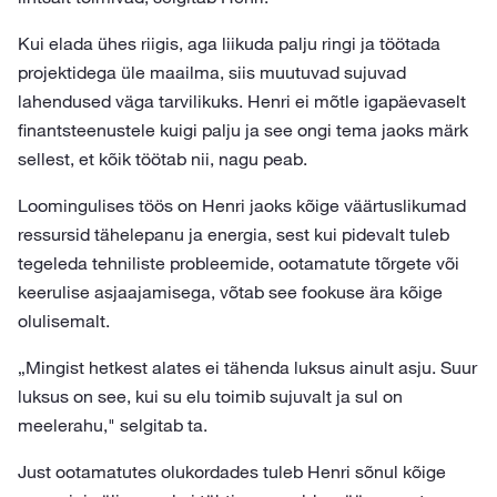
Kui elada ühes riigis, aga liikuda palju ringi ja töötada
projektidega üle maailma, siis muutuvad sujuvad
lahendused väga tarvilikuks. Henri ei mõtle igapäevaselt
finantsteenustele kuigi palju ja see ongi tema jaoks märk
sellest, et kõik töötab nii, nagu peab.
Loomingulises töös on Henri jaoks kõige väärtuslikumad
ressursid tähelepanu ja energia, sest kui pidevalt tuleb
tegeleda tehniliste probleemide, ootamatute tõrgete või
keerulise asjaajamisega, võtab see fookuse ära kõige
olulisemalt.
„Mingist hetkest alates ei tähenda luksus ainult asju. Suur
luksus on see, kui su elu toimib sujuvalt ja sul on
meelerahu," selgitab ta.
Just ootamatutes olukordades tuleb Henri sõnul kõige