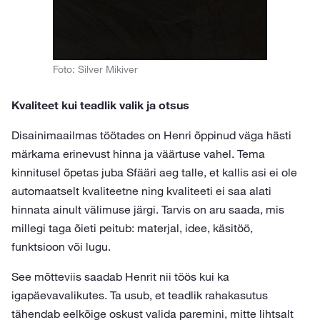
Foto: Silver Mikiver
Kvaliteet kui teadlik valik ja otsus
Disainimaailmas töötades on Henri õppinud väga hästi
märkama erinevust hinna ja väärtuse vahel. Tema
kinnitusel õpetas juba Sfääri aeg talle, et kallis asi ei ole
automaatselt kvaliteetne ning kvaliteeti ei saa alati
hinnata ainult välimuse järgi. Tarvis on aru saada, mis
millegi taga õieti peitub: materjal, idee, käsitöö,
funktsioon või lugu.
See mõtteviis saadab Henrit nii töös kui ka
igapäevavalikutes. Ta usub, et teadlik rahakasutus
tähendab eelkõige oskust valida paremini, mitte lihtsalt