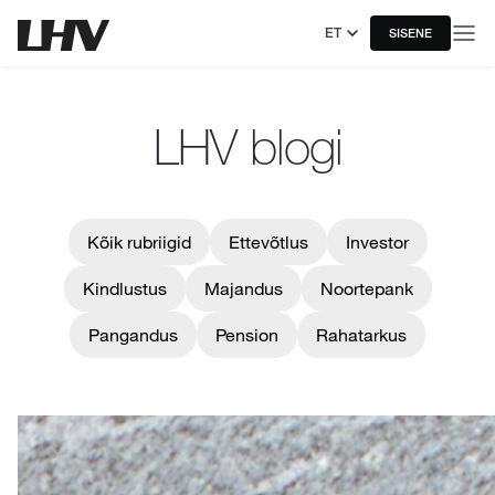
ET
SISENE
LHV blogi
Kõik rubriigid
Ettevõtlus
Investor
Kindlustus
Majandus
Noortepank
Pangandus
Pension
Rahatarkus