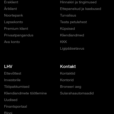
Eraklient
Hinnakiri ja tingimused
Äriklient
Ettepanekud ja kaebused
Noortepank
Turvalisus
Lapsekonto
Teata petulehest
Premium klient
Küpsised
Privaatpangandus
Kliendiandmed
Ava konto
KKK
Ligipääsetavus
LHV
Kontakt
Ettevõttest
Kontaktid
Investorile
Kontorid
Tööpakkumised
Broneeri aeg
Kliendiandmete töötlemine
Sularahaautomaadid
Uudised
Finantsportaal
Blogi