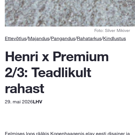
Foto: Silver Mikiver
Ettevõtlus
/
Majandus
/
Pangandus
/
Rahatarkus
/
Kindlustus
Henri x Premium
2/3: Teadlikult
rahast
29. mai 2026
LHV
Eelmises loos rääkis Kopenhaagenis elav eesti disainer ja