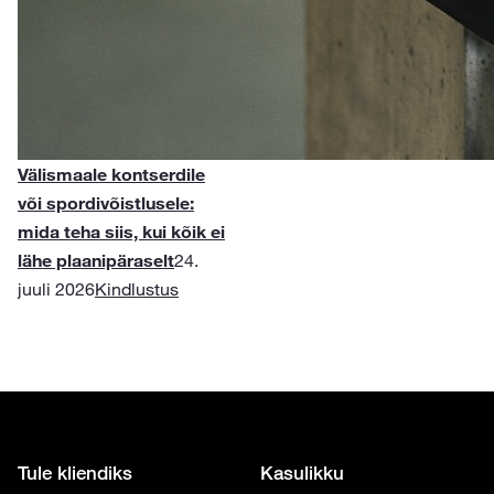
Välismaale kontserdile
või spordivõistlusele:
mida teha siis, kui kõik ei
lähe plaanipäraselt
24.
juuli 2026
Kindlustus
Tule kliendiks
Kasulikku