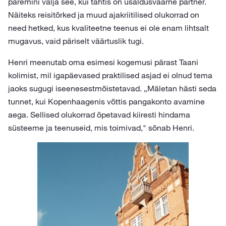
paremini välja see, kui tähtis on usaldusväärne partner.
Näiteks reisitõrked ja muud ajakriitilised olukorrad on
need hetked, kus kvaliteetne teenus ei ole enam lihtsalt
mugavus, vaid päriselt väärtuslik tugi.
Henri meenutab oma esimesi kogemusi pärast Taani
kolimist, mil igapäevased praktilised asjad ei olnud tema
jaoks sugugi iseenesestmõistetavad. „Mäletan hästi seda
tunnet, kui Kopenhaagenis võttis pangakonto avamine
aega. Sellised olukorrad õpetavad kiiresti hindama
süsteeme ja teenuseid, mis toimivad," sõnab Henri.