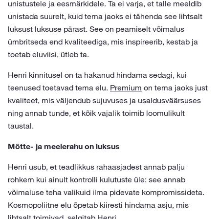
unistustele ja eesmärkidele. Ta ei varja, et talle meeldib
unistada suurelt, kuid tema jaoks ei tähenda see lihtsalt
luksust luksuse pärast. See on peamiselt võimalus
ümbritseda end kvaliteediga, mis inspireerib, kestab ja
toetab eluviisi, ütleb ta.
Henri kinnitusel on ta hakanud hindama sedagi, kui
teenused toetavad tema elu.
Premium
on tema jaoks just
kvaliteet, mis väljendub sujuvuses ja usaldusväärsuses
ning annab tunde, et kõik vajalik toimib loomulikult
taustal.
Mõtte- ja meelerahu on luksus
Henri usub, et teadlikkus rahaasjadest annab palju
rohkem kui ainult kontrolli kulutuste üle: see annab
võimaluse teha valikuid ilma pidevate kompromissideta.
Kosmopoliitne elu õpetab kiiresti hindama asju, mis
lihtsalt toimivad, selgitab Henri.