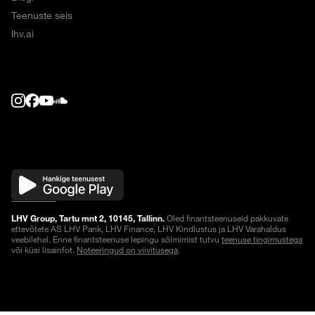
Teenuste seis
lhv.ai
LHV Group, Tartu mnt 2, 10145, Tallinn.
Oled finantsteenuseid pakkuvate
ettevõtete AS LHV Pank, LHV Finance, LHV Kindlustus ja LHV Varahaldus
veebilehel. Enne finantsteenuse lepingu sõlmimist tutvu
teenuse tingimustega
või küsi lisainfot.
Noteeringud on viivitusega
.