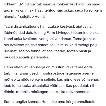
rohkem. „Mind huvitab väärtus rohkem kui hind. Kui saad
aru, miks on miski hästi tehtud, siis oskad seda ka rohkem
hinnata," selgitab Henri.
Taani disainikultuuris hinnatakse kestvust, ajatust ja
läbimõeldud detaile ning Ferm Livingus töötamine on ka
Henri usku kvaliteeti veelgi süvendanud. Tema jaoks ei
ole kvaliteet pelgalt esteetikaküsimus, vaid midagi palju
laiemat: see on tunne, et ese kestab, töötab hästi ja
muudab argielu paremaks.
Henri ütleb, et vanusega on muutunud ka tema enda
tarbimisharjumused. Impulssostude tegemise asemel
mõtleb ta nüüd rohkem sellele, kas mingi ese või teenus
loob tema jaoks pikaajalist väärtust. See puudutab nii
riideid, mööblit, reisikogemusi kui ka töövahendeid.
Sama loogika kannab Henri üle oma kõrgelennulistele