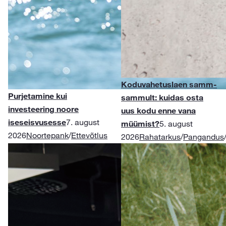
Koduvahetuslaen samm-
Purjetamine kui
sammult: kuidas osta
investeering noore
uus kodu enne vana
iseseisvusesse
7. august
müümist?
5. august
2026
Noortepank
/
Ettevõtlus
2026
Rahatarkus
/
Pangandus