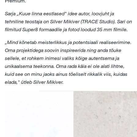
Premium.
Sarja „Kuue linna eestlased" idee autor, loovjuht ja
tehniline teostaja on Silver Mikiver (TRACE Studio). Sari on
filmitud Super8 formaadile ja fotod loodud 35 mm filmile.
„Mind kõnetab meisterlikkus ja potentsiaali realiseerimine.
Oma projektidega soovin inspireerida ning anda tõuke
sellele, et rohkem inimesi valiks kõige autentsema ja
unikaalsema teekonna. Oma rada käia ei ole alati lihtne,
kuid see on minu jaoks ainus tõeliselt rikkalik viis, kuidas
elada," ütleb Silver Mikiver.