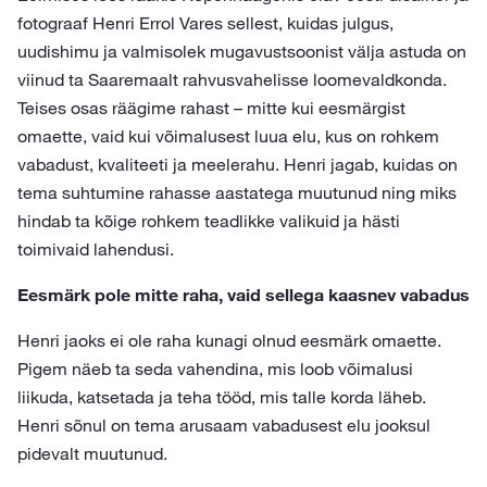
fotograaf Henri Errol Vares sellest, kuidas julgus,
uudishimu ja valmisolek mugavustsoonist välja astuda on
viinud ta Saaremaalt rahvusvahelisse loomevaldkonda.
Teises osas räägime rahast – mitte kui eesmärgist
omaette, vaid kui võimalusest luua elu, kus on rohkem
vabadust, kvaliteeti ja meelerahu. Henri jagab, kuidas on
tema suhtumine rahasse aastatega muutunud ning miks
hindab ta kõige rohkem teadlikke valikuid ja hästi
toimivaid lahendusi.
Eesmärk pole mitte raha, vaid sellega kaasnev vabadus
Henri jaoks ei ole raha kunagi olnud eesmärk omaette.
Pigem näeb ta seda vahendina, mis loob võimalusi
liikuda, katsetada ja teha tööd, mis talle korda läheb.
Henri sõnul on tema arusaam vabadusest elu jooksul
pidevalt muutunud.