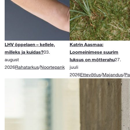
LHV õppelaen – kellele,
Katrin Aasmaa:
milleks ja kuidas?
03.
Loomeinimese suurim
august
luksus on mõtterahu
27.
2026
Rahatarkus
/
Noortepank
juuli
2026
Ettevõtlus
/
Majandus
/
Pa