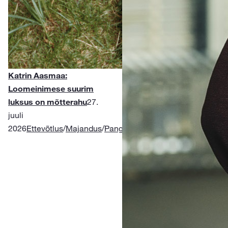
Katrin Aasmaa:
Loomeinimese suurim
luksus on mõtterahu
27.
juuli
2026
Ettevõtlus
/
Majandus
/
Pangandus
/
Rahatarkus
/
Kindlustu