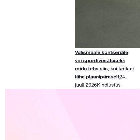
Välismaale kontserdile
või spordivõistlusele:
mida teha siis, kui kõik ei
lähe plaanipäraselt
24.
juuli 2026
Kindlustus