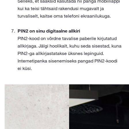
Selleks, et saaksid kasutada nii panga mobiiliäppi
kui ka teisi tähtsaid rakendusi mugavalt ja
turvaliselt, kaitse oma telefoni ekraanilukuga.
PIN2 on sinu digitaalne allkiri
PIN2-kood on võrdne tavalise paberile kirjutatud
allkirjaga. Jälgi hoolikalt, kuhu seda sisestad, kuna
PIN2-ga allkirjastatakse üksnes lepinguid.
Internetipanka sisenemiseks pangad PIN2-koodi
ei küsi.