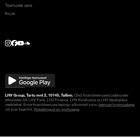
Teenuste seis
lhv.ai
LHV Group, Tartu mnt 2, 10145, Tallinn.
Oled finantsteenuseid pakkuvate
ettevõtete AS LHV Pank, LHV Finance, LHV Kindlustus ja LHV Varahaldus
veebilehel. Enne finantsteenuse lepingu sõlmimist tutvu
teenuse tingimustega
või küsi lisainfot.
Noteeringud on viivitusega
.