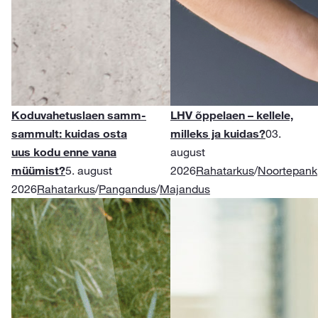
Koduvahetuslaen samm-
LHV õppelaen – kellele,
sammult: kuidas osta
milleks ja kuidas?
03.
uus kodu enne vana
august
müümist?
5. august
2026
Rahatarkus
/
Noortepank
2026
Rahatarkus
/
Pangandus
/
Majandus