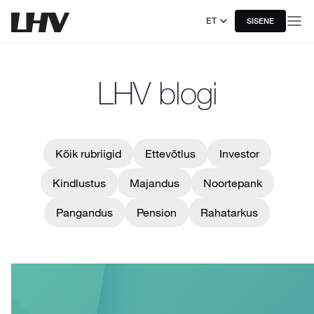
ET
SISENE
LHV blogi
Kõik rubriigid
Ettevõtlus
Investor
Kindlustus
Majandus
Noortepank
Pangandus
Pension
Rahatarkus