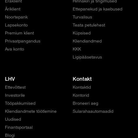
Eraklient
Hinnakiri ja tingimused
Äriklient
Ettepanekud ja kaebused
Noortepank
Turvalisus
Lapsekonto
Teata petulehest
Premium klient
Küpsised
Privaatpangandus
Kliendiandmed
Ava konto
KKK
Ligipääsetavus
LHV
Kontakt
Ettevõttest
Kontaktid
Investorile
Kontorid
Tööpakkumised
Broneeri aeg
Kliendiandmete töötlemine
Sularahaautomaadid
Uudised
Finantsportaal
Blogi