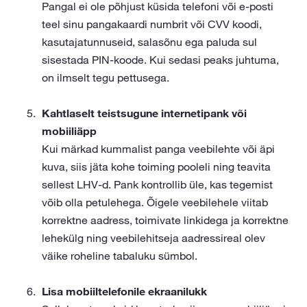
Pangal ei ole põhjust küsida telefoni või e-posti
teel sinu pangakaardi numbrit või CVV koodi,
kasutajatunnuseid, salasõnu ega paluda sul
sisestada PIN-koode. Kui sedasi peaks juhtuma,
on ilmselt tegu pettusega.
Kahtlaselt teistsugune internetipank või
mobiiliäpp
Kui märkad kummalist panga veebilehte või äpi
kuva, siis jäta kohe toiming pooleli ning teavita
sellest LHV-d. Pank kontrollib üle, kas tegemist
võib olla petulehega. Õigele veebilehele viitab
korrektne aadress, toimivate linkidega ja korrektne
lehekülg ning veebilehitseja aadressireal olev
väike roheline tabaluku sümbol.
Lisa mobiiltelefonile ekraanilukk