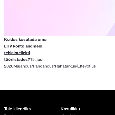
Kuidas kasutada oma
LHV konto andmeid
tehisintellekti
tööriistades?
15. juuli
2026
Majandus
/
Pangandus
/
Rahatarkus
/
Ettevõtlus
Tule kliendiks
Kasulikku