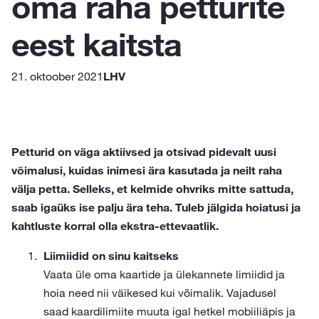
oma raha petturite
eest kaitsta
21. oktoober 2021
LHV
Petturid on väga aktiivsed ja otsivad pidevalt uusi
võimalusi, kuidas inimesi ära kasutada ja neilt raha
välja petta. Selleks, et kelmide ohvriks mitte sattuda,
saab igaüks ise palju ära teha. Tuleb jälgida hoiatusi ja
kahtluste korral olla ekstra-ettevaatlik.
Liimiidid on sinu kaitseks
Vaata üle oma kaartide ja ülekannete limiidid ja
hoia need nii väikesed kui võimalik. Vajadusel
saad kaardilimiite muuta igal hetkel mobiiliäpis ja