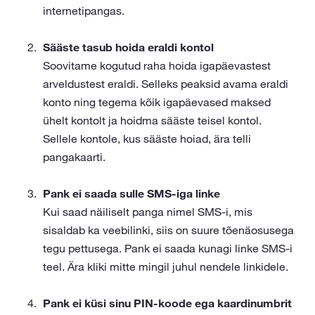
internetipangas.
Sääste tasub hoida eraldi kontol
Soovitame kogutud raha hoida igapäevastest
arveldustest eraldi. Selleks peaksid avama eraldi
konto ning tegema kõik igapäevased maksed
ühelt kontolt ja hoidma sääste teisel kontol.
Sellele kontole, kus sääste hoiad, ära telli
pangakaarti.
Pank ei saada sulle SMS-iga linke
Kui saad näiliselt panga nimel SMS-i, mis
sisaldab ka veebilinki, siis on suure tõenäosusega
tegu pettusega. Pank ei saada kunagi linke SMS-i
teel. Ära kliki mitte mingil juhul nendele linkidele.
Pank ei küsi sinu PIN-koode ega kaardinumbrit