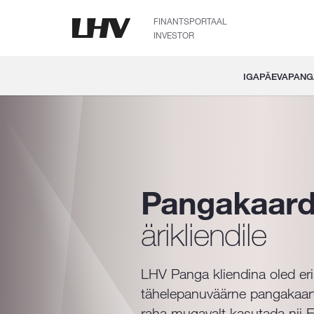
FINANTSPORTAAL
INVESTOR
IGAPÄEVAPAN
Pangakaard
ärikliendile
LHV Panga kliendina oled eril
tähelepanuväärne pangakaar
raha mugavalt kasutada nii Ee