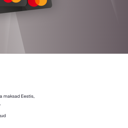
ga maksad Eestis,
.
gud