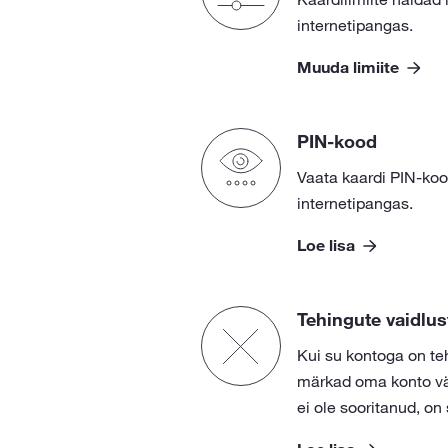
internetipangas.
Muuda limiite
PIN-kood
Vaata kaardi PIN-kood
internetipangas.
Loe lisa
Tehingute vaidlu
Kui su kontoga on teh
märkad oma konto väl
ei ole sooritanud, on