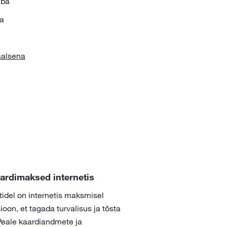
aba
ga
aalsena
aardimaksed internetis
idel on internetis maksmisel
ioon, et tagada turvalisus ja tõsta
Peale kaardiandmete ja