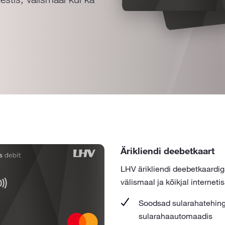
Ärikliendi deebetkaart
LHV ärikliendi deebetkaardi
välismaal ja kõikjal internetis
Soodsad sularahatehin
sularahaautomaadis