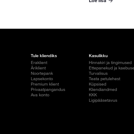
Loe lisa
Tule kliendiks
Kasulikku
Eraklient
Hinnakiri ja tingimused
Äriklient
Ettepanekud ja kaebus
Noortepank
Turvalisus
Lapsekonto
Teata petulehest
Premium klient
Küpsised
Privaatpangandus
Kliendiandmed
Ava konto
KKK
Ligipääsetavus