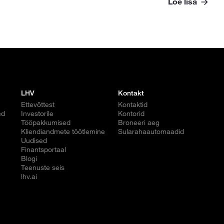
Loe lisa
LHV
Kontakt
Ettevõttest
Kontaktid
ed
Investorile
Kontorid
Tööpakkumised
Broneeri aeg
Kliendiandmete töötlemine
Sularahaautomaadid
Uudised
Finantsportaal
Blogi
Teenuste seis
lhv.ai