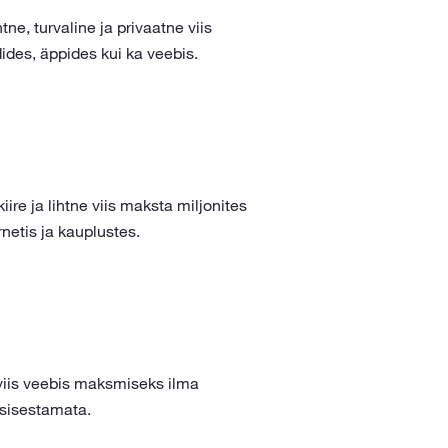
tne, turvaline ja privaatne viis
dides, äppides kui ka veebis.
ire ja lihtne viis maksta miljonites
netis ja kauplustes.
viis veebis maksmiseks ilma
sisestamata.