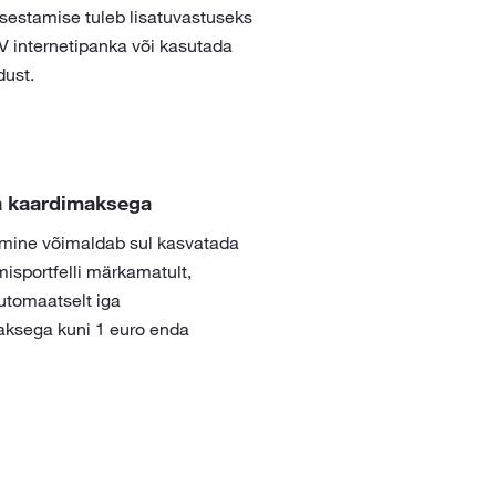
isestamise tuleb lisatuvastuseks
V internetipanka või kasutada
dust.
ga kaardimaksega
imine võimaldab sul kasvatada
isportfelli märkamatult,
utomaatselt iga
ksega kuni 1 euro enda