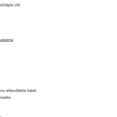
iliäpis või
aalsena
inu ettevõttele hästi
miseks