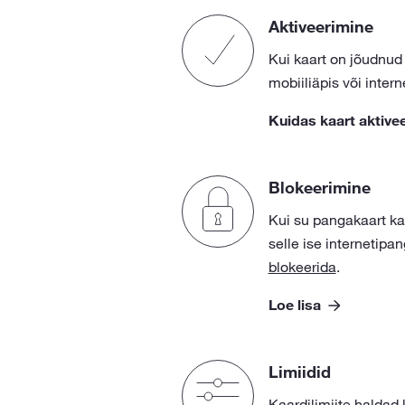
Aktiveerimine
Kui kaart on jõudnud
mobiiliäpis või inter
Kuidas kaart aktive
Blokeerimine
Kui su pangakaart ka
selle ise internetipan
blokeerida
.
Loe lisa
Limiidid
Kaardilimiite haldad l