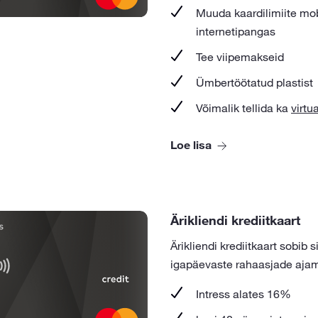
Muuda kaardilimiite mobi
internetipangas
Tee viipemakseid
Ümbertöötatud plastist
Võimalik tellida ka
virtu
Loe lisa
Ärikliendi krediitkaart
Ärikliendi krediitkaart sobib s
igapäevaste rahaasjade aja
Intress alates 16%