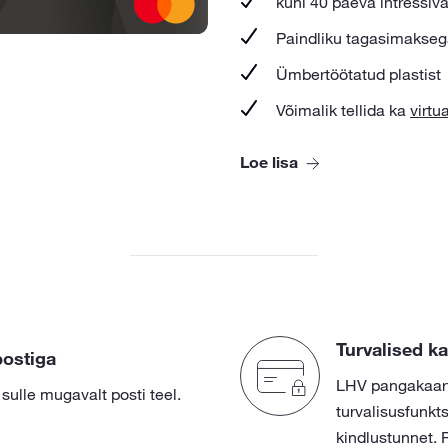
kuni 40 päeva intressiv
Paindliku tagasimakse
Ümbertöötatud plastist
Võimalik tellida ka
virtu
Loe lisa
Turvalised k
ostiga
LHV pangakaart
ulle mugavalt posti teel.
turvalisusfunkts
kindlustunnet. 