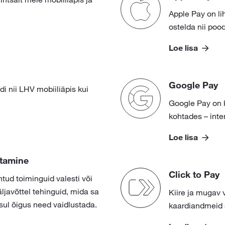
Apple Pay on lih
ostelda nii poo
Loe lisa
Google Pay
i nii LHV mobiiliäpis kui
Google Pay on ki
kohtades – inter
Loe lisa
stamine
Click to Pay
tud toiminguid valesti või
javõttel tehinguid, mida sa
Kiire ja mugav 
 sul õigus need vaidlustada.
kaardiandmeid 