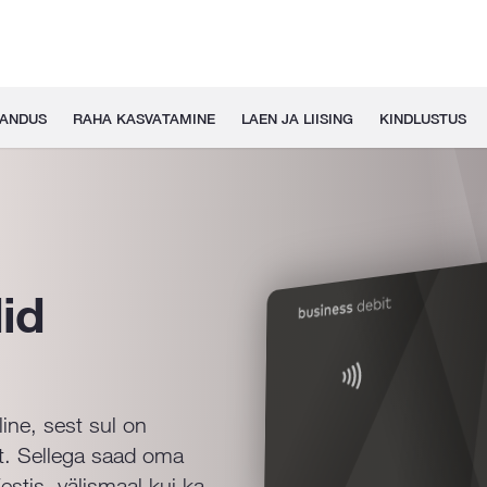
GANDUS
RAHA KASVATAMINE
LAEN JA LIISING
KINDLUSTUS
id
ine, sest sul on
t. Sellega saad oma
stis, välismaal kui ka