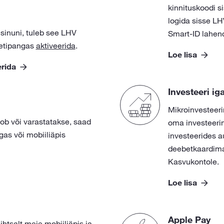
kinnituskoodi s
logida sisse LH
 sinuni, tuleb see LHV
Smart-ID lahen
netipangas
aktiveerida
.
Loe lisa
erida
Investeeri i
Mikroinvesteer
ob või varastatakse, saad
oma investeerim
gas või mobiiliäpis
investeerides a
deebetkaardima
Kasvukontole.
Loe lisa
Apple Pay
ihtsalt meie mobiiliäpis ja