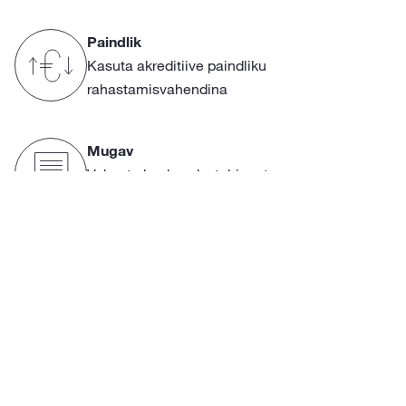
Paindlik
Kasuta akreditiive paindliku
rahastamisvahendina
Mugav
Vabasta kaubandustehingute
maksetähtaegade alt rahalisi vahendeid
Turvaline
Maanda piiriülese kaubandusega seotud
tarne- ja makseriske nii eksportimisel kui
importimisel
Personaalne