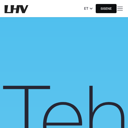
ET
SISENE
Teh