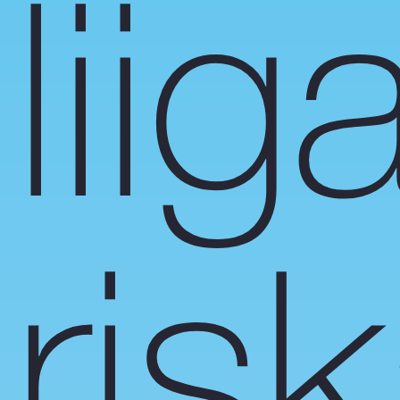
liig
ris